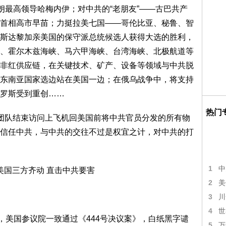
朗最高领导哈梅内伊；对中共的“老朋友”——古巴共产
首相高市早苗；力挺拉美七国——哥伦比亚、秘鲁、智
斯达黎加亲美国的保守派总统候选人获得大选的胜利，
、霍尔木兹海峡、马六甲海峡、台湾海峡、北极航道等
非红供应链，在关键技术、矿产、设备等领域与中共脱
东南亚国家选边站在美国一边；在俄乌战争中，将支持
罗斯受到重创……
热门
团队结束访问上飞机回美国前将中共官员分发的所有物
信任中共，与中共的交往不过是权宜之计，对中共的打
1
中
2
美
3
川
4
世
，美国参议院一致通过《444号决议案》，白纸黑字谴
5
万