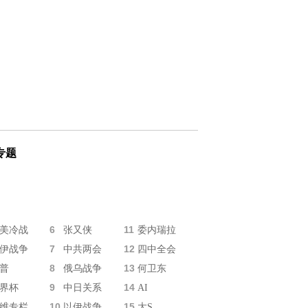
专题
6
11
美冷战
张又侠
委内瑞拉
7
12
伊战争
中共两会
四中全会
8
13
普
俄乌战争
何卫东
9
14
界杯
中日关系
AI
10
15
维专栏
以伊战争
大S