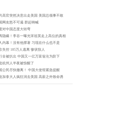
共高官突然决意出走美国 美国总领事不敢
国网友怒不可遏 群起呐喊
度对中国态度大转弯
再隐瞒！李谷一曝光宋祖英走上高位的真相
人内幕！没有他撑著 习现在什么也不是
京失控 185万人逃离 惨状惊人
行全被扒出 中国又一亿万富翁沦为阶下
批杭州人半夜被惊醒了
国公民尽快撤离！ 中国大使馆紧急提醒
批加拿大人疯狂润去美国 高薪之外致命诱