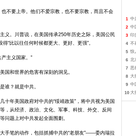
，也不要上帝。他们不爱宗教，也不要宗教，而且不会
1
中
2
中
主义。川普说，在美国传承250年历史之际，美国公民
3
印
设得“比以往任何时候都更大、更好、更强”。
4
不
5
惊
产主义国家。”
6
北
7
恶
美国和世界的危害有深刻的洞见。
8
大
9
中
是谁？就是中共。
10
大
几十年美国政府对中共的“绥靖政策”，将中共视为美国
等，从经济、政治、文化、军事、科技、外交、反间
等问题上对中共发起全面围剿。
大手笔的动作，包括抓捕中共的“老朋友”——委内瑞拉