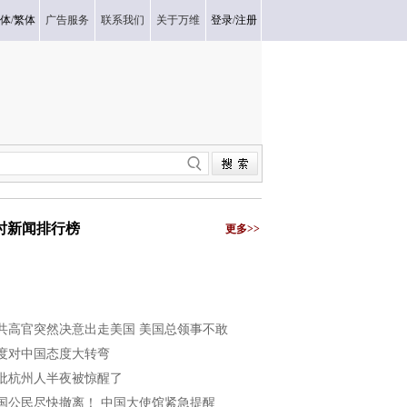
体
/
繁体
广告服务
联系我们
关于万维
登录
/
注册
小时新闻排行榜
更多>>
共高官突然决意出走美国 美国总领事不敢
度对中国态度大转弯
批杭州人半夜被惊醒了
国公民尽快撤离！ 中国大使馆紧急提醒