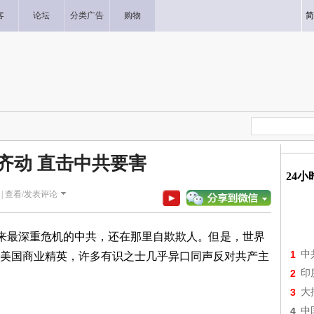
客
论坛
分类广告
购物
简
齐动 直击中共要害
24
|
查看/发表评论
以来最深重危机的中共，还在那里自欺欺人。但是，世界
1
中
美国商业精英，许多有识之士几乎异口同声反对共产主
2
印
3
大
4
中