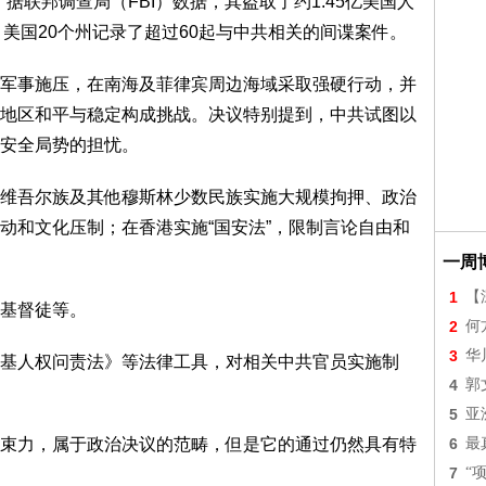
，据联邦调查局（FBI）数据，其盗取了约1.45亿美国人
2月，美国20个州记录了超过60起与中共相关的间谍案件。
军事施压，在南海及菲律宾周边海域采取强硬行动，并
地区和平与稳定构成挑战。决议特别提到，中共试图以
安全局势的担忧。
维吾尔族及其他穆斯林少数民族实施大规模拘押、政治
动和文化压制；在香港实施“国安法”，限制言论自由和
一周
1
【
基督徒等。
2
何
3
华
基人权问责法》等法律工具，对相关中共官员实施制
4
郭
5
亚
束力，属于政治决议的范畴，但是它的通过仍然具有特
6
最
7
“