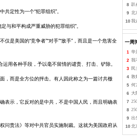
8
趴
中共定性为一个“犯罪组织”。
9
北
10
我
稳定与和平构成严重威胁的犯罪组织”。
仅是美国的“竞争者”“对手”“敌手”，而且是一个危害全
一周
。
1
华
2
我
综合运用各种手段，予以毫不留情的谴责、打击、铲除。
3
民
4
敦
面，而是全方位的抨击。有人因此称之为一篇讨共檄
5
何
6
大
7
2
确表示，它反对的是中共，不是中国人民，而且明确表
8
2
9
出
权问责法》等对中共官员实施制裁。这就为美国政府从
10
北