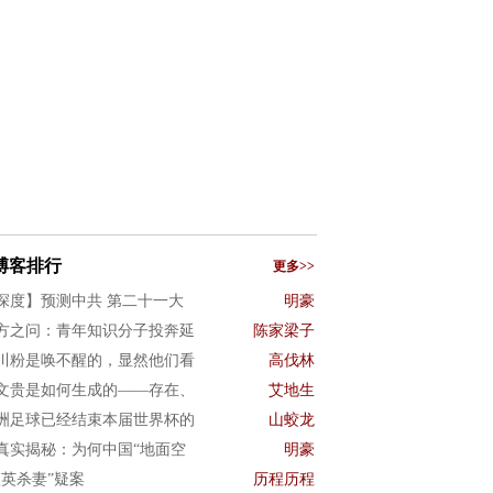
博客排行
更多>>
深度】预测中共 第二十一大
明豪
方之问：青年知识分子投奔延
陈家梁子
川粉是唤不醒的，显然他们看
高伐林
文贵是如何生成的——存在、
艾地生
洲足球已经结束本届世界杯的
山蛟龙
真实揭秘：为何中国“地面空
明豪
项英杀妻”疑案
历程历程