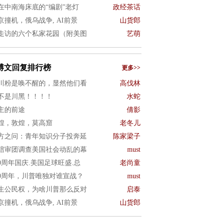
在中南海床底的“编剧”老灯
政经茶话
京撞机，俄乌战争, AI前景
山货郎
走访的六个私家花园（附美图
艺萌
博文回复排行榜
更多>>
川粉是唤不醒的，显然他们看
高伐林
不是川黑！！！！
水蛇
主的前途
倩影
煌，敦煌，莫高窟
老冬儿
方之问：青年知识分子投奔延
陈家梁子
陪审团调查美国社会动乱的幕
must
50周年国庆.美国足球旺盛.总
老尚童
50周年，川普唯独对谁宣战？
must
生公民权，为啥川普那么反对
启泰
京撞机，俄乌战争, AI前景
山货郎