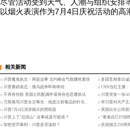
尽管活动受到天气、人潮与组织安排
以烟火表演作为7月4日庆祝活动的高
相关新闻
川普魔鬼执念：再提这事 北约峰会气氛骤然紧张
多国竞相拿出诚意
川普重磅表态：俄乌战争即将终结
CNN当红主播
不再有特权 美国公民配偶申请身份也恐遭执法
川普突发一张AI
万斯痛骂川普全文曝光：他是注射毒品的针头…
评川普对共产主
川普7月4日演讲揭示的黑暗面
美国出生公民权
川普上了“总统山” 这事或真可能成？
“看着自己打招
加密货币暴利：川普是否滥权？
庆祝独立250周