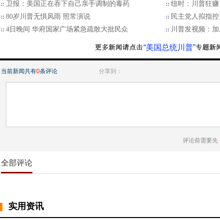
卫报：美国正在吞下自己亲手调制的毒药
纽时：川普狂赚
80岁川普无惧风雨 照常演说
民主党人拟指控
4日晚间 华府国家广场紧急疏散大批民众
川普发视频：加
“美国总统川普”
当前新闻共有
0
条评论
分享到：
评论前需要先
全部评论
实用资讯