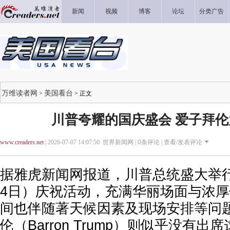
新闻
视频
博客
论坛
分类广告
万维读者网
美国看台
>
> 正文
川普夸耀的国庆盛会 爱子拜
www.creaders.net
| 2026-07-07 14:07:50 世界新闻网 |
0
条评论 |
查看/发表评论
据雅虎新闻网报道，川普总统盛大举
4日）庆祝活动，充满华丽场面与浓
间也伴随著天候因素及现场安排等问
伦（Barron Trump）则似乎没有出