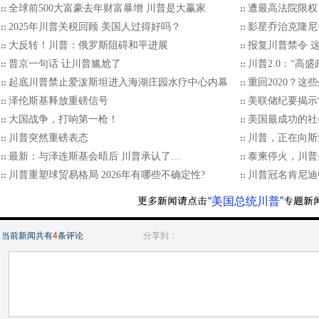
全球前500大富豪去年财富暴增 川普是大赢家
遭最高法院限权
2025年川普关税回顾 美国人过得好吗？
影星乔治克隆尼
大反转！川普：俄罗斯阻碍和平进展
报复川普禁令 
普京一句话 让川普尴尬了
川普2.0：“高
起底川普禁止爱泼斯坦进入海湖庄园水疗中心内幕
重回2020？
泽伦斯基释放重磅信号
美联储纪要揭示“
大国战争，打响第一枪！
美国最成功的社
川普突然重磅表态
川普，正在向斯
最新：与泽连斯基会晤后 川普承认了…
泰柬停火，川普
川普重塑球贸易格局 2026年有哪些不确定性?
川普冠名肯尼迪
“美国总统川普”
当前新闻共有
4
条评论
分享到：