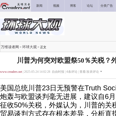
新闻
视频
博客
论坛
分类广告
万维读者网
环球大观
>
> 正文
川普为何突对欧盟祭50％关税？
www.creaders.net
| 2025-05-24 14:02:28 自由时报 |
4
条评论 |
查看/发表评论
美国总统川普23日无预警在Truth So
炮轰与欧盟谈判毫无进展，建议自6月
征收50%关税，外媒认为，川普的关
贸易谈判方式存在根本差异，分析直