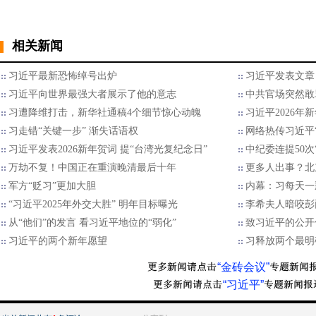
相关新闻
习近平最新恐怖绰号出炉
习近平发表文章
习近平向世界最强大者展示了他的意志
中共官场突然敢
习遭降维打击，新华社通稿4个细节惊心动魄
习近平2026年
习走错“关键一步” 渐失话语权
网络热传习近平“
习近平发表2026新年贺词 提“台湾光复纪念日”
中纪委连提50次
万劫不复！中国正在重演晚清最后十年
更多人出事？北
军方“贬习”更加大胆
内幕：习每天一
“习近平2025年外交大胜” 明年目标曝光
李希夫人暗咬彭
从“他们”的发言 看习近平地位的“弱化”
致习近平的公开
习近平的两个新年愿望
习释放两个最明
“金砖会议”
“习近平”