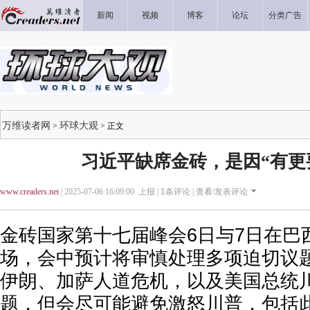
新闻
视频
博客
论坛
分类广告
万维读者网
环球大观
>
> 正文
习近平缺席金砖，是因“有更
www.creaders.net
| 2025-07-06 16:09:00 上报 |
1
条评论 |
查看/发表评论
金砖国家第十七届峰会6日与7日在巴
场，会中预计将审慎处理多项迫切议
伊朗、加萨人道危机，以及美国总统
题，但会尽可能避免激怒川普，包括