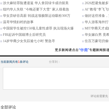
涉大麻轻罪险遭遣返 华人拿回绿卡成功留美
2026想避免被多
纽约华人失联 “今晚还要下大雪” 家人很着急
AI"教母"李飞
华女弃矽谷高薪 转战这项极限运动吸粉300万
做好这些准备，
温哥华情妇村的故事
华人游客海外打
中国留学生被控150项儿童性虐罪 执法现场火爆
MIT华裔天才成
FBI起诉中国籍博士后研究员
华女嫁白男 竟
14岁华裔少女失踪逾七小时 警急寻
住百万豪宅仍偷
“华裔”
当前新闻共有
1
条评论
分享到：
评论前需要先
全部评论