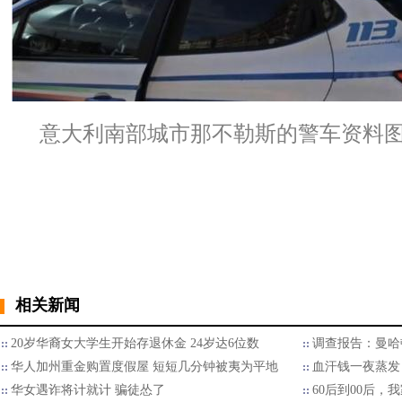
意大利南部城市那不勒斯的警车资料
相关新闻
20岁华裔女大学生开始存退休金 24岁达6位数
调查报告：曼哈
华人加州重金购置度假屋 短短几分钟被夷为平地
血汗钱一夜蒸发
华女遇诈将计就计 骗徒怂了
60后到00后