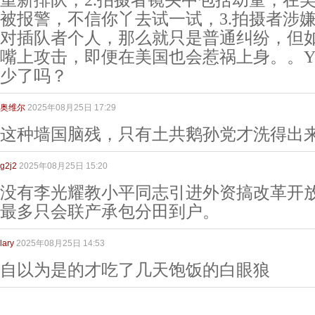
被报警，不信你丫去试一试，3.拍摄者涉
对插队者个人，那么就只是普通纠纷，但
嘴上攻击，即便在美国也会惹祸上身。。Yo
少了吗？
奥维尔
2025年08月25日 17:29
这种墙国脑残，只有土共鹅孙党才洗得出
g2j2
2025年08月25日 15:20
没有李光耀教小平同志引进外资搞改革开
最多只会联产承包分田到户。
lary
2025年08月25日 14:53
自以为是的才吃了几天饱饭的白眼狼