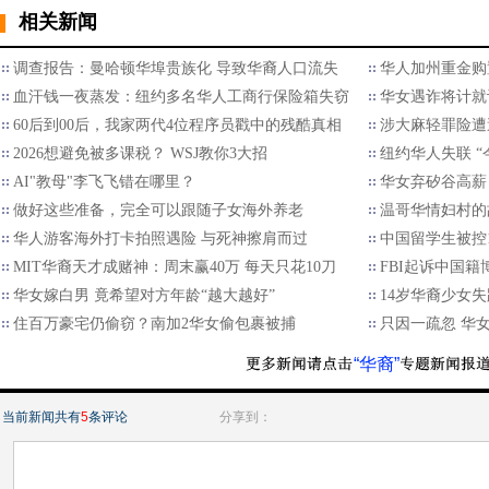
相关新闻
调查报告：曼哈顿华埠贵族化 导致华裔人口流失
华人加州重金购
血汗钱一夜蒸发：纽约多名华人工商行保险箱失窃
华女遇诈将计就
60后到00后，我家两代4位程序员戳中的残酷真相
涉大麻轻罪险遭
2026想避免被多课税？ WSJ教你3大招
纽约华人失联 “
AI"教母"李飞飞错在哪里？
华女弃矽谷高薪
做好这些准备，完全可以跟随子女海外养老
温哥华情妇村的
华人游客海外打卡拍照遇险 与死神擦肩而过
中国留学生被控
MIT华裔天才成赌神：周末赢40万 每天只花10刀
FBI起诉中国
华女嫁白男 竟希望对方年龄“越大越好”
14岁华裔少女
住百万豪宅仍偷窃？南加2华女偷包裹被捕
只因一疏忽 华
“华裔”
当前新闻共有
5
条评论
分享到：