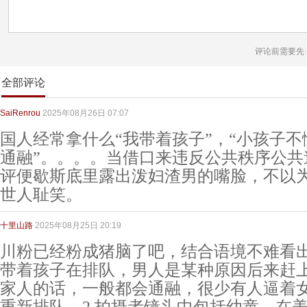
评论前需要先
全部评论
SaiRenrou
2025年08月26日 07:07
国人经常拿什么“我带着孩子”，“小孩子
通融”。。。。当借口来违反公共秩序公共
评便歇斯底里露出泼妇渣男的嘴脸，不以为
世人耻笑。
十里山路
2025年08月25日 20:19
川粉已经粉成猪脑了吧，结合语境不难看出
带着孩子在排队，男人是某种原因后来赶
家人的话，一般都会通融，很少有人逼着
重新排队，2.拍摄者镜头中包括幼童，在美