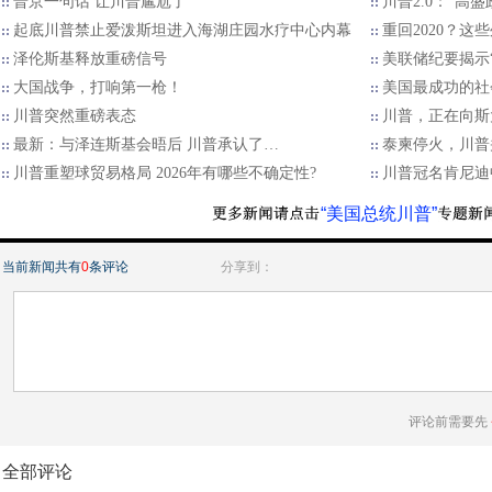
普京一句话 让川普尴尬了
川普2.0：“高
起底川普禁止爱泼斯坦进入海湖庄园水疗中心内幕
重回2020？
泽伦斯基释放重磅信号
美联储纪要揭示“
大国战争，打响第一枪！
美国最成功的社
川普突然重磅表态
川普，正在向斯
最新：与泽连斯基会晤后 川普承认了…
泰柬停火，川普
川普重塑球贸易格局 2026年有哪些不确定性?
川普冠名肯尼迪
“美国总统川普”
当前新闻共有
0
条评论
分享到：
评论前需要先
全部评论