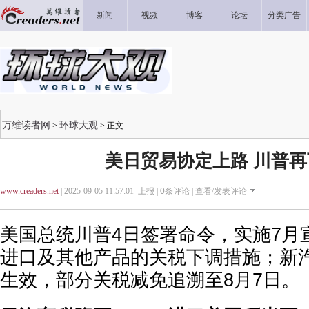
新闻
视频
博客
论坛
分类广告
万维读者网
环球大观
>
> 正文
美日贸易协定上路 川普
www.creaders.net
| 2025-09-05 11:57:01 上报 |
0
条评论 |
查看/发表评论
美国总统川普4日签署命令，实施7月
进口及其他产品的关税下调措施；新
生效，部分关税减免追溯至8月7日。