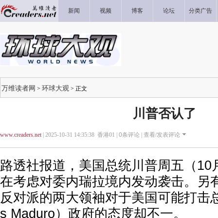
新闻
视频
博客
论坛
分类广告
万维读者网
环球大观
>
> 正文
川普否认了
www.creaders.net
| 2025-10-31 14:35:38 香港01 |
0
条评论 |
查看/发表评论
路透社报道，美国总统川普周五（10
在考虑对委内瑞拉境内发动袭击。另
反对派的两大领袖对于美国可能打击总统
s Maduro）政府的态度却不一。