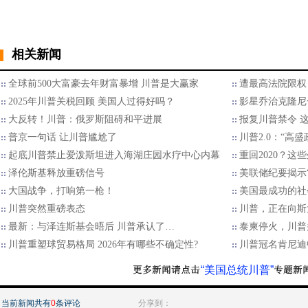
相关新闻
全球前500大富豪去年财富暴增 川普是大赢家
遭最高法院限权
2025年川普关税回顾 美国人过得好吗？
影星乔治克隆尼
大反转！川普：俄罗斯阻碍和平进展
报复川普禁令 
普京一句话 让川普尴尬了
川普2.0：“高
起底川普禁止爱泼斯坦进入海湖庄园水疗中心内幕
重回2020？
泽伦斯基释放重磅信号
美联储纪要揭示“
大国战争，打响第一枪！
美国最成功的社
川普突然重磅表态
川普，正在向斯
最新：与泽连斯基会晤后 川普承认了…
泰柬停火，川普
川普重塑球贸易格局 2026年有哪些不确定性?
川普冠名肯尼迪
“美国总统川普”
当前新闻共有
0
条评论
分享到：