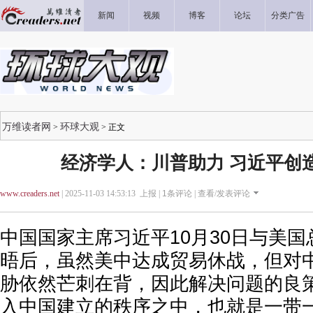
新闻
视频
博客
论坛
分类广告
万维读者网
环球大观
>
> 正文
经济学人：川普助力 习近平创造
www.creaders.net
| 2025-11-03 14:53:13 上报 |
1
条评论 |
查看/发表评论
中国国家主席习近平10月30日与美
晤后，虽然美中达成贸易休战，但对
胁依然芒刺在背，因此解决问题的良
入中国建立的秩序之中，也就是一带