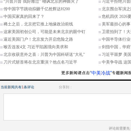
“川普川普 我好难过” 嘲讽北京的神曲火了
习近平拒绝川普的
传中国字节跳动拟砸千亿抢辉达H200
北京围台军演之
中国买家真的回来了？
危机四伏 202
稀土之后，北京把它推上地缘政治前线
美军最担心的事
这家美国初创公司，可能是未来北京的眼中钉
卫星拍到了！大
逼近美国门户！北京发力开启危险之路
中国半导体行业
喉舌连发4文 习近平陷困境向美求和
剑指中国，华府7
北京收获意外之喜：川普为中国科研送“大礼”
习近平噩梦 美
刀片式斩首将在北京重演？他点名习近平
中美争夺战 这
“中美冷战”
当前新闻共有
1
条评论
分享到：
评论前需要先