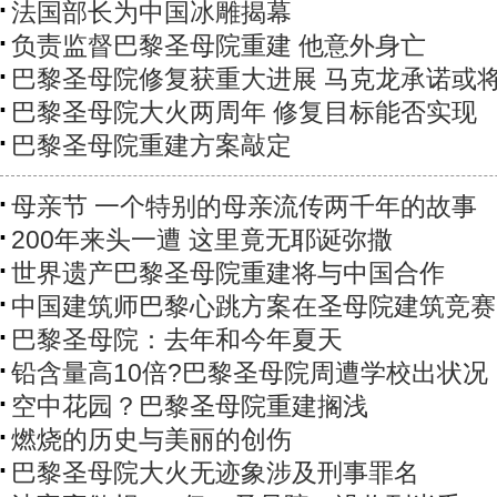
法国部长为中国冰雕揭幕
负责监督巴黎圣母院重建 他意外身亡
巴黎圣母院修复获重大进展 马克龙承诺或
巴黎圣母院大火两周年 修复目标能否实现
巴黎圣母院重建方案敲定
母亲节 一个特别的母亲流传两千年的故事
200年来头一遭 这里竟无耶诞弥撒
世界遗产巴黎圣母院重建将与中国合作
中国建筑师巴黎心跳方案在圣母院建筑竞赛
巴黎圣母院：去年和今年夏天
铅含量高10倍?巴黎圣母院周遭学校出状况
空中花园？巴黎圣母院重建搁浅
燃烧的历史与美丽的创伤
巴黎圣母院大火无迹象涉及刑事罪名