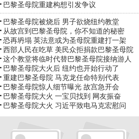
巴黎圣母院重建构想引发争议
巴黎圣母院被烧后 男子欲烧纽约教堂
从故宫到巴黎圣母院，你不知道的秘密
恐再坍塌 英法意或为圣母院重建打一架
西部人民在吃草 美民众拒捐款巴黎圣母院
这个教堂将临时代替巴黎圣母院接纳游人
巴黎圣母院大火后 纽约也开始行动了
重建巴黎圣母院 马克龙任命特别代表
巴黎圣母院惊人细节曝光 故宫急开会
巴黎圣母院大火 一宝贝找到 网友振奋
巴黎圣母院大火 习近平致电马克宏慰问