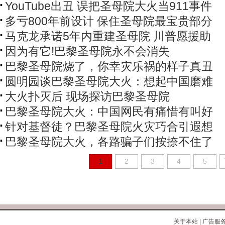
YouTube出丑 误把圣母院大火当911事件
多亏800年前设计 保住圣母院最宝贵部分
马克龙承诺5年内重建圣母院 川普愿援助
因为有它!巴黎圣母院永不会消失
巴黎圣母院烧了，你幸灾乐祸的样子真丑
圆明园谈巴黎圣母院大火：想起中国磨难
大火扑灭后 现场探访巴黎圣母院
巴黎圣母院大火：中国网民有痛惜有叫好
针对基督徒？巴黎圣母院火灾巧合引遐想
巴黎圣母院大火，各路骗子们按捺不住了
1
2
3
4
5
关于本站
|
广告服