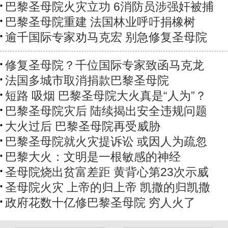
巴黎圣母院火灾立功 6消防员涉强奸被捕
巴黎圣母院重建 法国林业呼吁捐橡树
逾千国际专家劝马克宏 别急修复圣母院
修复圣母院？千位国际专家致函马克龙
法国多城市取消捐款巴黎圣母院
短路 吸烟 巴黎圣母院大火真是“人为”？
巴黎圣母院灾后 陆续揭出安全违规问题
大火过后 巴黎圣母院再受威胁
巴黎圣母院就火灾提诉讼 或因人为疏忽
巴黎大火：文明是一根敏感的神经
圣母院烧出贫富差距 黄背心第23次示威
圣母院火灾 上帝的归上帝 凯撒的归凯撒
政府花数十亿修巴黎圣母院 穷人火了