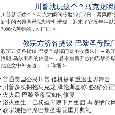
川普就玩这个？马克龙瞬
川普就玩这个？马克龙瞬间冷脸12月7日，暴风雨"
新生的巴黎圣母院却华灯璀璨，迎来了它五年半以
7.06亿英镑的...< 详细 >
教宗方济各提议 巴黎圣母院
教宗方济各提议 巴黎圣母院门票不收费法国 – 
洛朗·乌尔里希的信息中，恳求重新开放的巴黎圣
他在文中补充道：...< 详细 >
普通美国公民川普 借机提前重返世界舞台
川普多次拥抱马克龙 泽伦斯基称 必须“公正
火灾后 巴黎圣母院如何修复
浴火重生：巴黎圣母院下月重启 再现绝代
教宗婉拒出席巴黎圣母院重开典礼