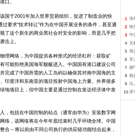
港口。
国于2001年加入世界贸易组织，促进了制造业的快
1
张
通过要求“技术转让”作为在中国开展业务的条件，甚至通
2
铁
视了这个新生的商业黑社会对安全的影响，而是几乎把
3
中
袭击上。
4
北
5
很
理网络，为中国提供各种形式的经济杠杆：获取矿
6
至
 并有可能拒绝美国海军舰艇进入。中国国有港口建设公司
7
她
并完成了中国所需的人工岛屿以确保其对南中国海的主
8
她
、印度洋和东南亚的项目投射中国海上力量。外界很多
9
出
绿地项目上，但中国主要是通过控制在发达经济体中发
10
床
，包括在中国控制的站点（通常由华为）安装数字网
网络，该网络将在今年年底结束时几乎环绕全球。中国
整合 – 将以前由不同公司执行的供应链功能结合起来，