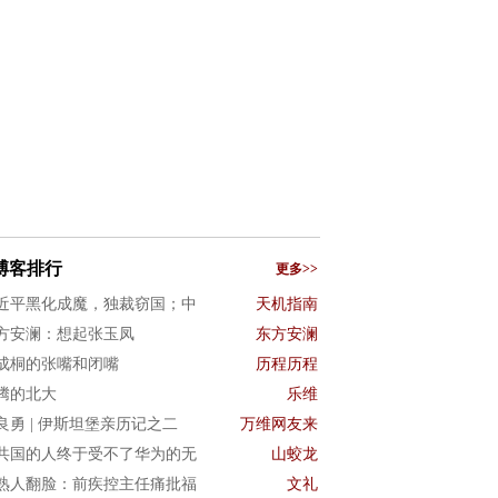
博客排行
更多>>
近平黑化成魔，独裁窃国；中
天机指南
方安澜：想起张玉凤
东方安澜
成桐的张嘴和闭嘴
历程历程
腾的北大
乐维
良勇 | 伊斯坦堡亲历记之二
万维网友来
共国的人终于受不了华为的无
山蛟龙
熟人翻脸：前疾控主任痛批福
文礼