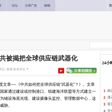
客
论坛
分类广告
购物
简
共被揭把全球供应链武器化
24
论 |
查看/发表评论
章—-《中共如何把全球供应链“武器化”？》。文章
1
她
国家通过建设或控制港口、组建海洋联盟等方式建立一
2
潘
为铺设海底光缆、建设摄像头监控、管理数据中心，这
3
重
威胁。
4
突