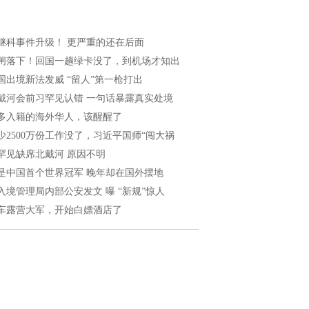
继科事件升级！ 更严重的还在后面
闸落下！回国一趟绿卡没了，到机场才知出
国出境新法发威 “留人”第一枪打出
戴河会前习罕见认错 一句话暴露真实处境
多入籍的海外华人，该醒醒了
少2500万份工作没了，习近平国师“闯大祸
罕见缺席北戴河 原因不明
是中国首个世界冠军 晚年却在国外摆地
入境管理局内部公安发文 曝 “新规”惊人
车露营大军，开始白嫖酒店了