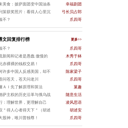
末美食：披萨面团变中国油条
幸福剧团
利策获奖照片：看得人心里沉
弓长贝占郎
脸不？
爪四哥
博文回复排行榜
更多>>
脸不？
爪四哥
流新闻和记者是愚蠢.傲慢的
木秀于林
此赤裸裸的钱权交易！
爪四哥
何许多中国人反感美国，却不
陈家梁子
语问苍天，苍天问老川
爪四哥
懂ＡＩ先了解原理和算法
菓趣
德萨主权的历史沿革与俄乌战
随意生活
行：理解世界，更理解自己
凌风思语
议＂得人心者得天下＂（胡述
胡述安
大股神，唯川普独尊！
爪四哥