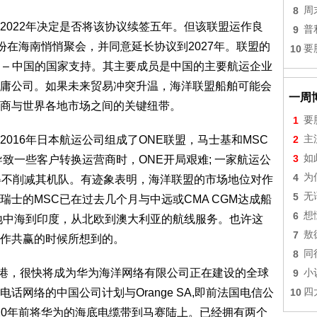
8
周
022年决定是否将该协议续签五年。但该联盟运作良
9
普
月份在海南悄悄聚会，并同意延长协议到2027年。联盟的
10
要
 – 中国的国家支持。其主要成员是中国的主要航运企业
庸公司。如果未来贸易冲突升温，海洋联盟船舶可能会
一周
商与世界各地市场之间的关键纽带。
1
要
16年日本航运公司组成了ONE联盟，马士基和MSC
2
主
3
如
导致一些客户转换运营商时，ONE开局艰难; 一家航运公
4
为
得不削减其机队。有迹象表明，海洋联盟的市场地位对作
5
无
士的MSC已在过去几个月与中远或CMA CGM达成船
6
想
地中海到印度，从北欧到澳大利亚的航线服务。也许这
7
敖
作共赢的时候所想到的。
8
同
港，很快将成为华为海洋网络有限公司正在建设的全球
9
小
网络的中国公司计划与Orange SA,即前法国电信公
10
四
将在2020年前将华为的海底电缆带到马赛陆上。已经拥有两个