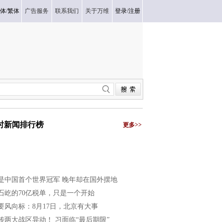
体
/
繁体
广告服务
联系我们
关于万维
登录
/
注册
小时新闻排行榜
更多>>
是中国首个世界冠军 晚年却在国外摆地
石屹的70亿税单，只是一个开始
要风向标：8月17日，北京有大事
传两大战区异动！ 习面临“最后期限”