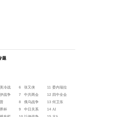
专题
6
11
美冷战
张又侠
委内瑞拉
7
12
伊战争
中共两会
四中全会
8
13
普
俄乌战争
何卫东
9
14
界杯
中日关系
AI
10
15
维专栏
以伊战争
大S