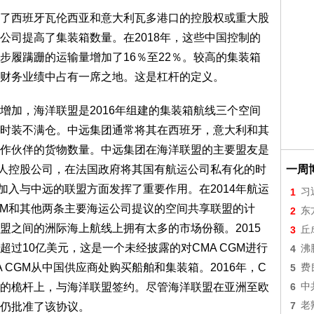
西班牙瓦伦西亚和意大利瓦多港口的控股权或重大股
公司提高了集装箱数量。在2018年，这些中国控制的
步履蹒跚的运输量增加了16％至22％。较高的集装箱
财务业绩中占有一席之地。这是杠杆的定义。
加，海洋联盟是2016年组建的集装箱航线三个空间
时装不满仓。中远集团通常将其在西班牙，意大利和其
作伙伴的货物数量。中远集团在海洋联盟的主要盟友是
的私人控股公司，在法国政府将其国有航运公司私有化的时
一周
M加入与中远的联盟方面发挥了重要作用。在2014年航运
1
习
CGM和其他两条主要海运公司提议的空间共享联盟的计
2
东
盟之间的洲际海上航线上拥有太多的市场份额。2015
3
丘
资超过10亿美元，这是一个未经披露的对CMA CGM进行
4
沸
 CGM从中国供应商处购买船舶和集装箱。2016年，C
5
费
扩张的桅杆上，与海洋联盟签约。尽管海洋联盟在亚洲至欧
6
中
7
老
仍批准了该协议。