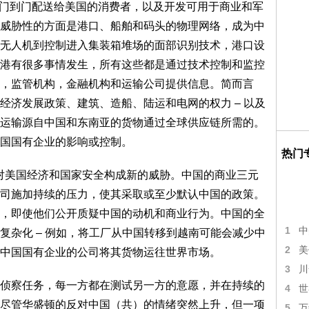
大门到门配送给美国的消费者，以及开发可用于商业和军
威胁性的方面是港口、船舶和码头的物理网络，成为中
无人机到控制进入集装箱堆场的面部识别技术，港口设
港有很多事情发生，所有这些都是通过技术控制和监控
，监管机构，金融机构和运输公司提供信息。简而言
经济发展政策、建筑、造船、陆运和电网的权力 – 以及
运输源自中国和东南亚的货物通过全球供应链所需的。
国国有企业的影响或控制。
热门
对美国经济和国家安全构成新的威胁。中国的商业三元
司施加持续的压力，使其采取或至少默认中国的政策。
，即使他们公开质疑中国的动机和商业行为。中国的全
1
中
复杂化 – 例如，将工厂从中国转移到越南可能会减少中
2
美
中国国有企业的公司将其货物运往世界市场。
3
川
察任务，每一方都在测试另一方的意愿，并在持续的
4
世
尽管华盛顿的反对中国（共）的情绪突然上升，但一项
5
万