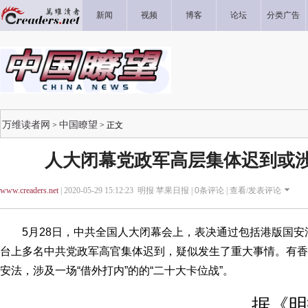
新闻
视频
博客
论坛
分类广告
万维读者网
中国瞭望
>
> 正文
人大闭幕党政军高层集体迟到或涉
www.creaders.net
| 2020-05-29 15:12:23 明报 苹果日报 |
0
条评论 |
查看/发表评论
5月28日，中共全国人大闭幕会上，表决通过包括港版国安
台上多名中共党政军高官集体迟到，疑似发生了重大事情。有香
安法，涉及一场“借外打内”的的“二十大卡位战”。
据《明报