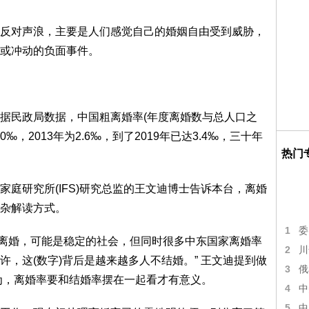
反对声浪，主要是人们感觉自己的婚姻自由受到威胁，
或冲动的负面事件。
据民政局数据，中国粗离婚率(年度离婚数与总人口之
.0‰，2013年为2.6‰，到了2019年已达3.4‰，三十年
热门
庭研究所(IFS)研究总监的王文迪博士告诉本台，离婚
杂解读方式。
1
委
5%离婚，可能是稳定的社会，但同时很多中东国家离婚率
2
川
，这(数字)背后是越来越多人不结婚。” 王文迪提到做
3
俄
为，离婚率要和结婚率摆在一起看才有意义。
4
中
5
中