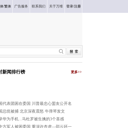
体
/
繁体
广告服务
联系我们
关于万维
登录
/
注册
小时新闻排行榜
更多>>
国代表团困在委国 川普最忠心盟友公开名
国总统被捕 北京深夜震怒 牛弹琴发文
举华为手机...马杜罗被生擒的3个喜感
中方军人被困委国 重演许杏虎—邵云环一