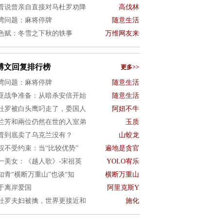
普说曾亲自直接对马杜罗劝降
高伐林
湾问题：麻将停牌
随意生活
色赋：冬雪之下秋的轶事
万维网友来
博文回复排行榜
更多>>
湾问题：麻将停牌
随意生活
亚战争准备：从暗杀安倍开始
随意生活
杜罗被白头鹰叼走了，委国人
阿妞不牛
兰芳和兩位仍然在世的入室弟
玉质
普到底卖了乌克兰没有？
山蛟龙
权不受约束：当“比较优势”
遍地是贪官
一美女：《越人歌》-宋祖英
YOLO宥乐
知青“横断万重山”也谈“知
横断万重山
于离岸爱国
阿里克斯Y
杜罗夫妇被擒，世界更接近和
施化