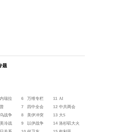
专题
6
11
内瑞拉
万维专栏
AI
7
12
普
四中全会
中共两会
8
13
乌战争
美伊冲突
大S
9
14
美冷战
以伊战争
洛杉矶大火
10
15
日关系
何卫东
叙利亚