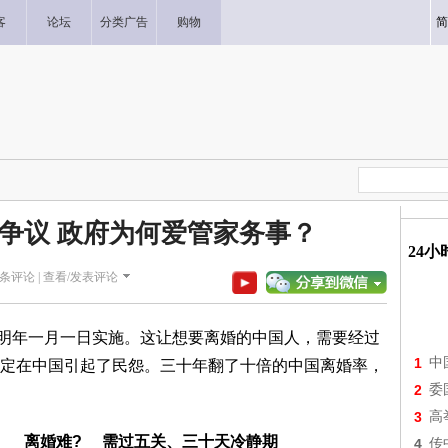
客
论坛
分类广告
购物
简
发争议 政府为何爱管家务事？
24
条评论 |
查看/发表评论
在明年一月一日实施。这让想要离婚的中国人，需要经过
1
中
定在中国引起了民怨。三十年翻了十倍的中国离婚率，
2
委
3
高
离婚难? 需过五关、三十天冷静期
4
传