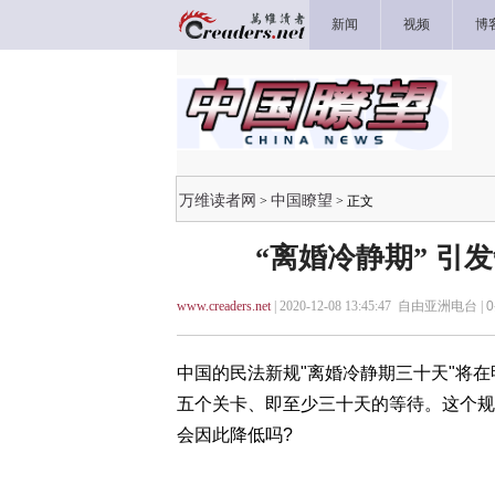
新闻
视频
博
万维读者网
中国瞭望
>
> 正文
“离婚冷静期” 引
www.creaders.net
| 2020-12-08 13:45:47 自由亚洲电台 |
0
中国的民法新规"离婚冷静期三十天"将
五个关卡、即至少三十天的等待。这个规
会因此降低吗?