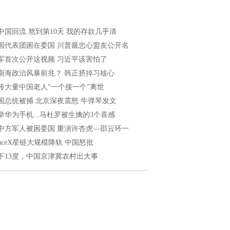
中国回流 熬到第10天 我的存款几乎清
国代表团困在委国 川普最忠心盟友公开名
军首次公开这视频 习近平该害怕了
南海政治风暴前兆？ 韩正挤掉习核心
传大量中国老人“一个接一个”离世
国总统被捕 北京深夜震怒 牛弹琴发文
举华为手机...马杜罗被生擒的3个喜感
中方军人被困委国 重演许杏虎—邵云环一
paceX星链大规模降轨 中国怒批
下13度，中国京津冀农村出大事