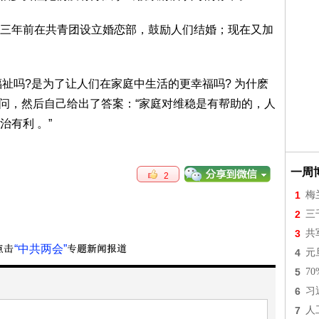
三年前在共青团设立婚恋部，鼓励人们结婚；现在又加
民福祉吗?是为了让人们在家庭中生活的更幸福吗? 为什麽
三问，然后自己给出了答案：“家庭对维稳是有帮助的，人
有利 。”
一周
2
1
梅
2
三
3
共
“中共两会”
4
元
5
7
6
习
7
人