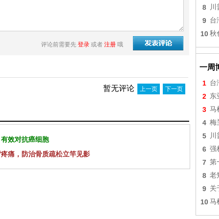
8
川
9
台
10
秋
评论前需要先
登录
或者
注册
哦
一周
1
台
暂无评论
上一页
下一页
2
东
3
马
4
梅
5
川
 有效对抗癌细胞
6
强
背疼痛，防治骨质疏松立竿见影
7
第
8
老
9
关
10
马