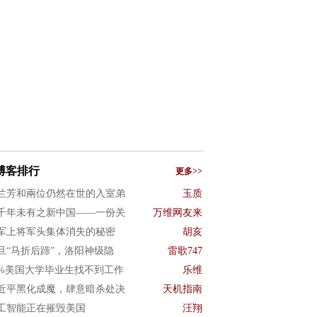
博客排行
更多>>
兰芳和兩位仍然在世的入室弟
玉质
千年未有之新中国——一份关
万维网友来
军上将军头集体消失的秘密
胡亥
旦“马折后蹄”，洛阳神级隐
雷歌747
0%美国大学毕业生找不到工作
乐维
近平黑化成魔，肆意暗杀处决
天机指南
工智能正在摧毁美国
汪翔