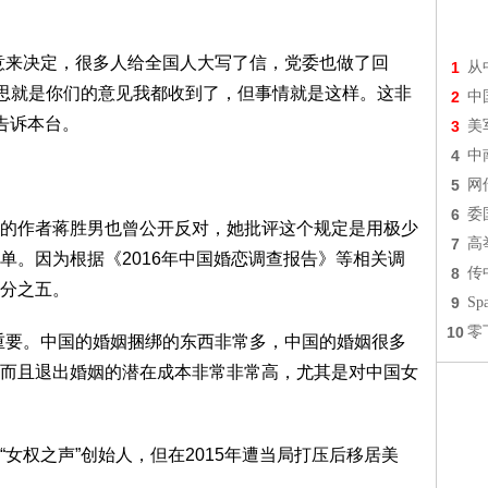
意来决定，很多人给全国人大写了信，党委也做了回
1
从
意思就是你们的意见我都收到了，但事情就是这样。这非
2
中
告诉本台。
3
美
4
中
5
网
6
委
的作者蒋胜男也曾公开反对，她批评这个规定是用极少
7
高
单。因为根据《2016年中国婚恋调查报告》等相关调
8
传
分之五。
9
S
10
零
重要。中国的婚姻捆绑的东西非常多，中国的婚姻很多
而且退出婚姻的潜在成本非常非常高，尤其是对中国女
女权之声”创始人，但在2015年遭当局打压后移居美