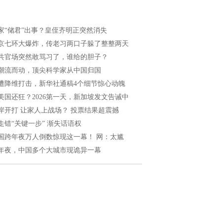
家“储君”出事？皇侄齐明正突然消失
京七环大爆炸，传老习两口子躲了整整两天
共官场突然敢骂习了，谁给的胆子？
潮流而动，顶尖科学家从中国归国
遭降维打击，新华社通稿4个细节惊心动魄
美国还狂？2026第一天，新加坡发文告诫中
岸开打 让家人上战场？ 投票结果超震撼
走错“关键一步” 渐失话语权
国跨年夜万人倒数惊现这一幕！ 网：太尴
年夜，中国多个大城市现诡异一幕