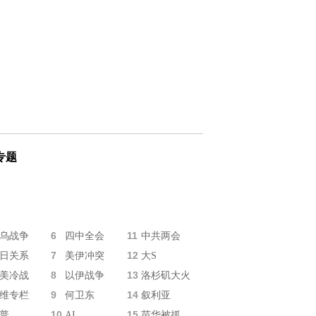
专题
6
11
乌战争
四中全会
中共两会
7
12
日关系
美伊冲突
大S
8
13
美冷战
以伊战争
洛杉矶大火
9
14
维专栏
何卫东
叙利亚
10
15
普
AI
苗华被抓