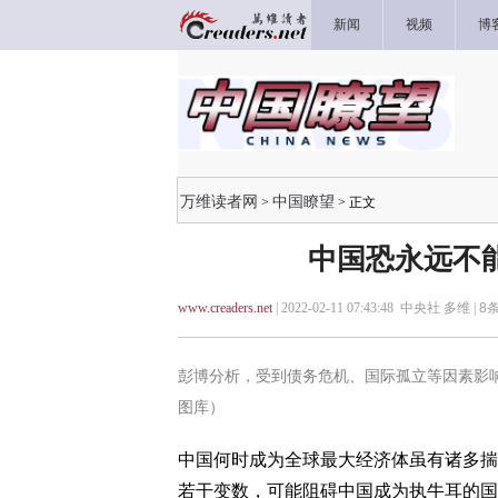
新闻
视频
博
万维读者网
中国瞭望
>
> 正文
中国恐永远不
www.creaders.net
| 2022-02-11 07:43:48 中央社 多维 |
8
条
彭博分析，受到债务危机、国际孤立等因素影响，
图库）
中国何时成为全球最大经济体虽有诸多揣
若干变数，可能阻碍中国成为执牛耳的国