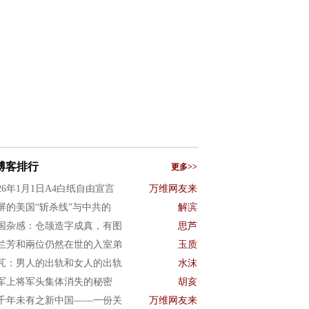
博客排行
更多>>
026年1月1日A4白纸自由宣言
万维网友来
屏的美国“斩杀线”与中共的
解滨
国杂感：仓颉造字成真，有图
思芦
兰芳和兩位仍然在世的入室弟
玉质
芃：男人的出轨和女人的出轨
水沫
军上将军头集体消失的秘密
胡亥
千年未有之新中国——一份关
万维网友来