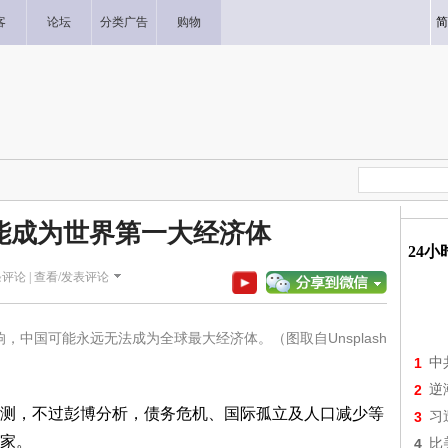
客
论坛
分类广告
购物
简
能成为世界第一大经济体
24
评论 |
查看/发表评论
中国可能永远无法成为全球最大经济体。（图取自Unsplash
1
中
2
逆
测，不过彭博分析，债务危机、国际孤立及人口减少等
3
习
家。
4
比