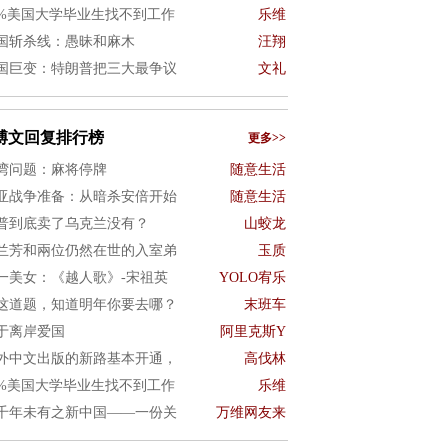
0%美国大学毕业生找不到工作
乐维
国斩杀线：愚昧和麻木
汪翔
国巨变：特朗普把三大最争议
文礼
博文回复排行榜
更多>>
湾问题：麻将停牌
随意生活
亚战争准备：从暗杀安倍开始
随意生活
普到底卖了乌克兰没有？
山蛟龙
兰芳和兩位仍然在世的入室弟
玉质
一美女：《越人歌》-宋祖英
YOLO宥乐
这道题，知道明年你要去哪？
末班车
于离岸爱国
阿里克斯Y
外中文出版的新路基本开通，
高伐林
0%美国大学毕业生找不到工作
乐维
千年未有之新中国——一份关
万维网友来