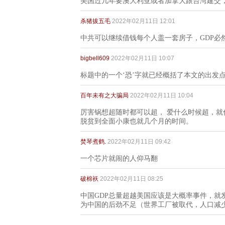
美国过几年要澳大利亚或者加拿大跟台湾建交，
杀猪拔五毛
2022年02月11日 12:01
中共可以继续借钱每个人盖一套房子，GDP必
bigbell609
2022年02月11日 10:07
标题中的一个‘恐’字就已经概括了本文的出发
百年未有之大骗局
2022年02月11日 10:04
厉害锅想超随时都可以超， 爱什么时候超，
脱贫到全面小康也就几个月的时间。
焚琴煮鹤.
2022年02月11日 09:42
一个芯片就闹的人仰马翻
破棉袄
2022年02月11日 08:25
中国GDP总量超越美国应该是大概率事件，就
为中国的后劲不足（世界工厂被取代，人口减