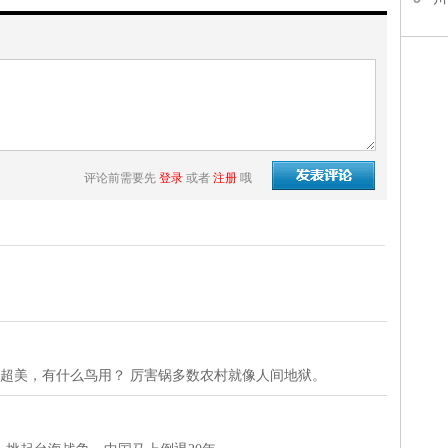
评论前需要先
登录
或者
注册
哦
是超美，有什么鸟用？ 厉害锅多数农村就像人间地狱。