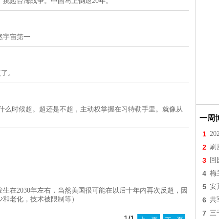
挑起台海战争。中国马上倒退20年。
然宇宙第一
点了。
就什么时候超。超还是不超，主动权掌握在习特勒手里。就像从
一周
1
2
2
刷
3
回
4
梅
5
安
发生在2030年左右，当然美国很可能在以后十年内再次反超，因
少和老化，技术被限制等）
6
共
7
三
1/1