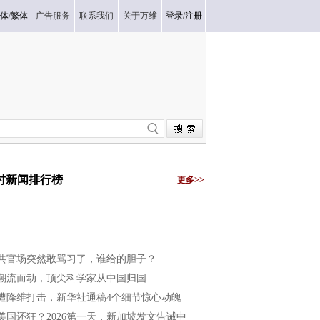
体
/
繁体
广告服务
联系我们
关于万维
登录
/
注册
小时新闻排行榜
更多>>
共官场突然敢骂习了，谁给的胆子？
潮流而动，顶尖科学家从中国归国
遭降维打击，新华社通稿4个细节惊心动魄
美国还狂？2026第一天，新加坡发文告诫中