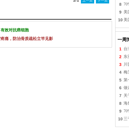
上一页
下一页
8
7
9
美
10
美
 有效对抗癌细胞
背疼痛，防治骨质疏松立竿见影
一周
1
台
2
东
3
川
4
梅
5
第
6
做
7
关
8
海
9
7
10
三