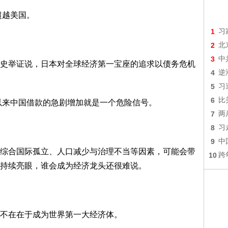
超越美国。
1
习
2
北
3
中
史举证说，日本对全球经济第一宝座的追求以债务危机
4
逆
5
习
6
比
年以来中国借款的急剧增加就是一个危险信号。
7
两
8
习
9
中
综合国际孤立、人口减少与治理不当等因素，可能会带
10
跨
持续亮眼，谁会成为经济龙头还很难说。
不在在于成为世界第一大经济体。