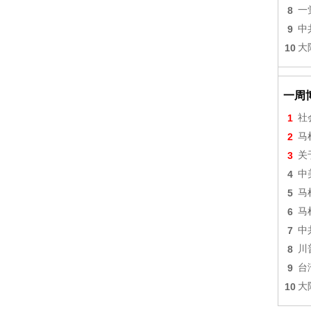
8
一
9
中
10
大
一周
1
社
2
马
3
关
4
中
5
马
6
马
7
中
8
川
9
台
10
大