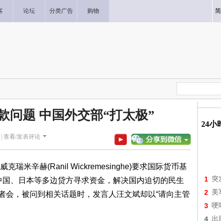
客
论坛
分类广告
购物
简
款问题 中国外交部“打太极”
24
|
查看/发表评论
辛赫(Ranil Wickremesinghe)要求国际货币基
1
突
向中国、日本等多边贷方寻求资金，解决国内迫切的民生
2
美
记者会，被问到相关话题时，发言人汪文斌却以“请向主管
3
哽
4
出