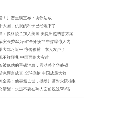
发！川普重磅宣布：协议达成
个大国，仇恨的种子已经埋下了
发：换格陵兰加入美国 美提出超诱惑方案
军突袭委军为何“全瘫痪”? 中媒曝惊人内
咽大骂习近平 惊传被捕 本人发声了
现不祥预兆 中国面临大灾难
条被低估的重磅消息，震动整个华盛顿
斯克预言成真 全球疯抢 中国成最大救
惊全美：他突然去世，撼动川普对众院控制
交清醒：永远不要在熟人面前说这5种话