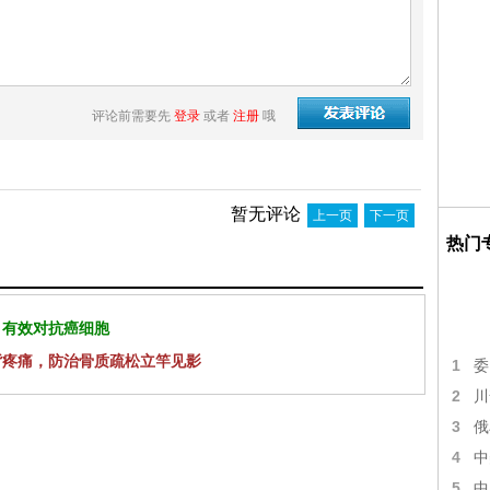
评论前需要先
登录
或者
注册
哦
暂无评论
上一页
下一页
热门
 有效对抗癌细胞
背疼痛，防治骨质疏松立竿见影
1
委
2
川
3
俄
4
中
5
中