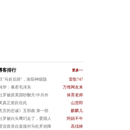
博客排行
更多>>
旦“马折后蹄”，洛阳神级隐
雷歌747
纯华：暴君毛泽东
万维网友来
杜罗被抓美国吵翻天/中共外
体育老师
美真正差距在此
山货郎
无言的忠诚》五部曲 第一部
麒麟儿
杜罗被白头鹰叼走了，委国人
阿妞不牛
普说曾亲自直接对马杜罗劝降
高伐林