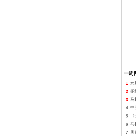
一周
1
元
2
杨
3
马
4
中
5
《
6
马
7
川