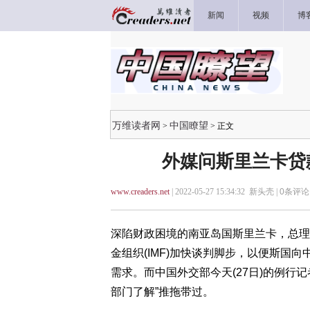
新闻
视频
博
万维读者网
中国瞭望
>
> 正文
外媒问斯里兰卡贷
www.creaders.net
| 2022-05-27 15:34:32 新头壳 |
0
条评论 
深陷财政困境的南亚岛国斯里兰卡，总理威克瑞米
金组织(IMF)加快谈判脚步，以便斯国
需求。而中国外交部今天(27日)的例行
部门了解”推拖带过。