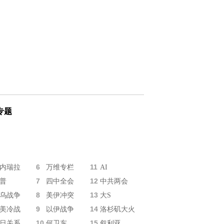
专题
6
11
内瑞拉
万维专栏
AI
7
12
普
四中全会
中共两会
8
13
乌战争
美伊冲突
大S
9
14
美冷战
以伊战争
洛杉矶大火
10
15
日关系
何卫东
叙利亚