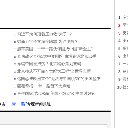
1
突
2
两
3
突
习近平为何顶着压力救“太子”？
4
美
财新万字长文深挖陈志 为谁洗白？
5
哽
超车美国，一带一路伙伴国成中国“新金主”
6
出
泰柬战火直指5大中资园区 柬埔寨逼北京出手
偿
诈骗帝国被扫荡？北京精心策划戏码
7
一
北京模式不可靠？世纪大工程“全世界欠薪”
8
马
这国恐成欧洲首个“无法与中国脱钩”的美国盟友
9
震
巨额亏损 一带一路留下大麻烦
10
社
最牛国家浮出水面 美国不敢动它 中国讨好它
“一带一路”