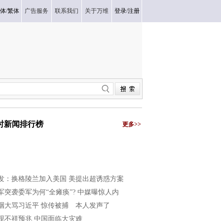
体
/
繁体
广告服务
联系我们
关于万维
登录
/
注册
小时新闻排行榜
更多>>
发：换格陵兰加入美国 美提出超诱惑方案
军突袭委军为何“全瘫痪”? 中媒曝惊人内
咽大骂习近平 惊传被捕 本人发声了
现不祥预兆 中国面临大灾难