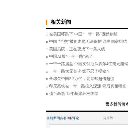
相关新闻
被美国吓趴下 中国“一带一路”骤然崩解
中国 “至交”被抓走也无法保护 亲中国家纠结
美国后院，正在变成下一条火线
中国AI版“一带一路”来了
一带一路崩盘 中国支付厄瓜多尔4亿美元赔
一带一路太无良 外媒不忍了揭秘辛
全球欠中国2.2万亿，北京却越借越慌
印尼高铁被一带一路拉入深渊 背后真相曝光
债台高筑 15年基建狂潮终结
当前新闻共有
0
条评论
分享到：