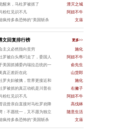
觉醒来，马杜罗被抓了
湮灭之城
共粉红见识不凡
阿妞不牛
陆疯传多条恐怖的“美国斩杀
文庙
博文回复排行榜
更多>>
会主义必然指向贫穷
施化
杜罗被白头鹰叼走了，委国人
阿妞不牛
于美国抓捕委内瑞拉总统的一
俞先生
美真正差距在此
山货郎
杜罗夫妇被擒，世界更接近和
施化
杜罗被抓的真正动机是川普在
右撇子
共粉红见识不凡
阿妞不牛
普说曾亲自直接对马杜罗劝降
高伐林
湾：不愿统一，又不愿为独立
随意生活
陆疯传多条恐怖的“美国斩杀
文庙