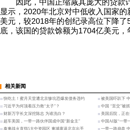
因此，中国正缩减其庞大的贷款计
显示，2020年北京对中低收入国家的
美元，较2018年的创纪录高位下降了5
底，该国的贷款馀额为1704亿美元，
相关新闻
快吃土！蜜月天堂遭北京惨坑恐爆发债务违约
被美国吓趴下 
习近平为何顶着压力救“太子”？
中国 “至交”被
财新万字长文深挖陈志 为谁洗白？
美国后院，正在
超车美国，一带一路伙伴国成中国“新金主”
中国AI版“一带
泰柬战火直指5大中资园区 柬埔寨逼北京出手
一带一路崩盘 