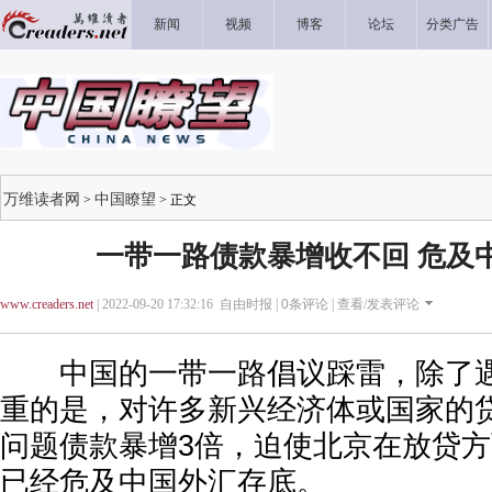
新闻
视频
博客
论坛
分类广告
万维读者网
中国瞭望
>
> 正文
一带一路债款暴增收不回 危及
www.creaders.net
| 2022-09-20 17:32:16 自由时报 |
0
条评论 |
查看/发表评论
中国的一带一路倡议踩雷，除了遇
重的是，对许多新兴经济体或国家的
问题债款暴增3倍，迫使北京在放贷
已经危及中国外汇存底。