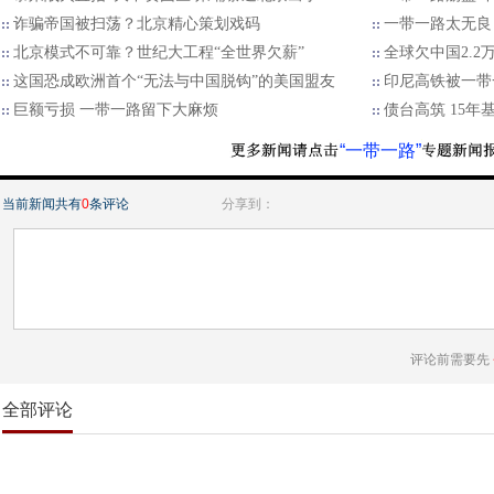
诈骗帝国被扫荡？北京精心策划戏码
一带一路太无良
北京模式不可靠？世纪大工程“全世界欠薪”
全球欠中国2.
这国恐成欧洲首个“无法与中国脱钩”的美国盟友
印尼高铁被一带
巨额亏损 一带一路留下大麻烦
债台高筑 15年
“一带一路”
当前新闻共有
0
条评论
分享到：
评论前需要先
全部评论