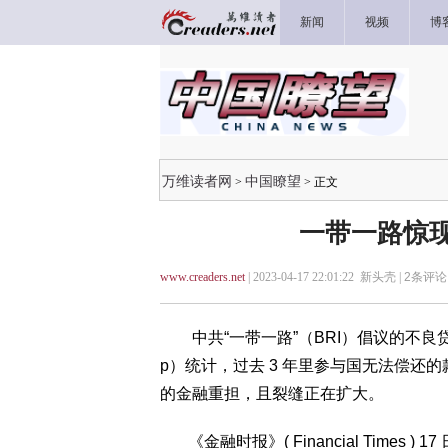
新闻
视频
博
万维读者网
中国瞭望
>
> 正文
一带一路惊现
www.creaders.net
| 2023-04-17 22:01:22 新头壳 |
2
条评论 
中共“一带一路”（BRI）倡议的不良贷款
p）统计，过去 3 年里参与国无法偿还的
的金融重担，且裂缝正在扩大。
《金融时报》( Financial Times 