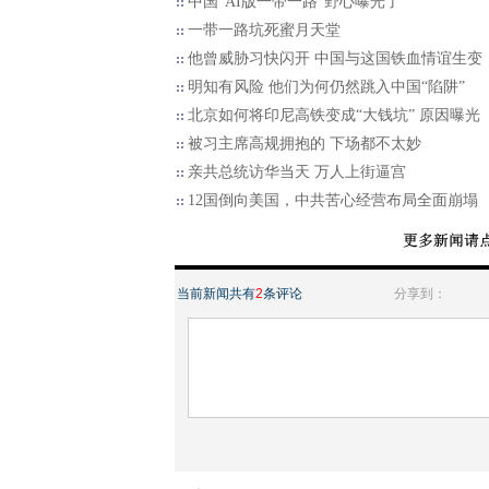
中国“AI版一带一路”野心曝光了
一带一路坑死蜜月天堂
他曾威胁习快闪开 中国与这国铁血情谊生变
明知有风险 他们为何仍然跳入中国“陷阱”
北京如何将印尼高铁变成“大钱坑” 原因曝光
被习主席高规拥抱的 下场都不太妙
亲共总统访华当天 万人上街逼宫
12国倒向美国，中共苦心经营布局全面崩塌
当前新闻共有
2
条评论
分享到：