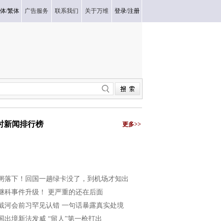
体
/
繁体
广告服务
联系我们
关于万维
登录
/
注册
小时新闻排行榜
更多>>
闸落下！回国一趟绿卡没了，到机场才知出
继科事件升级！ 更严重的还在后面
戴河会前习罕见认错 一句话暴露真实处境
国出境新法发威 “留人”第一枪打出