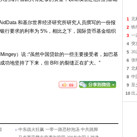
1
北
Data 和基尔世界经济研究所研究人员撰写的一份报
2
铁
银行要求的利率为 5%，相比之下，国际货币基金组织
3
一
4
突
5
2
Mingey）说 :“虽然中国贷款的一些主要接受者，如巴基
6
张
功地坚持了下来，但 BRI 的裂缝正在扩大。”
7
北
8
中
9
至
69
10
出
闻
中东战火狂飙 一带一路恐秒泡汤 中共跳脚