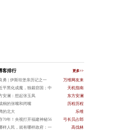
博客排行
更多>>
良勇 | 伊斯坦堡亲历记之一
万维网友来
近平黑化成魔，独裁窃国；中
天机指南
方安澜：想起张玉凤
东方安澜
成桐的张嘴和闭嘴
历程历程
腾的北大
乐维
存70年！央视打开福建神秘56
弓长贝占郎
哪样人民，就有哪样政府：一
高伐林