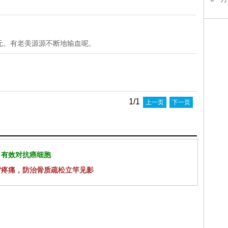
美元。有老美源源不断地输血呢。
1/1
上一页
下一页
 有效对抗癌细胞
背疼痛，防治骨质疏松立竿见影