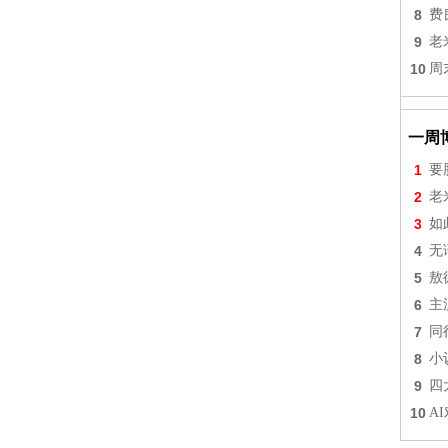
8
费
9
老
10
周
一周
1
要
2
老
3
如
4
无
5
敖
6
主
7
同
8
小
9
四
10
A