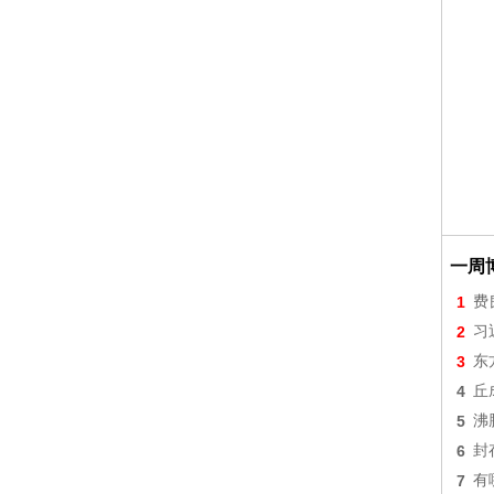
一周
1
费
2
习
3
东
4
丘
5
沸
6
封
7
有