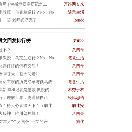
良勇 | 伊斯坦堡亲历记之二
万维网友来
米教授：乌克兰逆转？No，No
随意生活
末一笑 老师忒漂亮了
Rondo
博文回复排行榜
更多>>
脸不？
爪四哥
米教授：乌克兰逆转？No，No
随意生活
此赤裸裸的钱权交易！
爪四哥
语问苍天，苍天问老川
爪四哥
德萨主权的历史沿革与俄乌战
随意生活
流新闻和记者是愚蠢.傲慢的
木秀于林
行：理解世界，更理解自己
凌风思语
议＂得人心者得天下＂（胡述
胡述安
大股神，唯川普独尊！
爪四哥
I对本人“个人责任”一文的评
施化