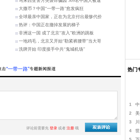
马来西亚警方突袭诈骗园 309名中国人被逮
大撒币？中国“一带一路”愈发疯狂
全球最亲中国家，正在为北京付出最惨代价
热评：中国正在撤掉发展的梯子
非洲这一国 成了北京“攻入”欧洲的跳板
一地鸡毛，北京又开始“勒紧裤腰带”当大哥
洗牌开始 印度接手中共“鬼城机场”
“一带一路”
热门
1
中
2
美
3
川
评论前需要先
登录
或者
注册
哦
4
世
5
万