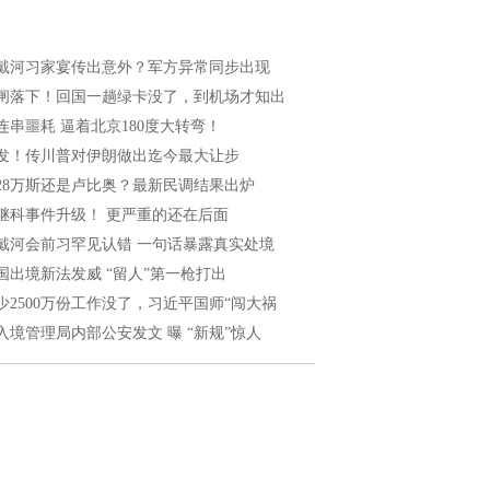
戴河习家宴传出意外？军方异常同步出现
闸落下！回国一趟绿卡没了，到机场才知出
连串噩耗 逼着北京180度大转弯！
发！传川普对伊朗做出迄今最大让步
028万斯还是卢比奥？最新民调结果出炉
继科事件升级！ 更严重的还在后面
戴河会前习罕见认错 一句话暴露真实处境
国出境新法发威 “留人”第一枪打出
少2500万份工作没了，习近平国师“闯大祸
入境管理局内部公安发文 曝 “新规”惊人