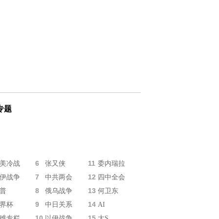
专题
6
11
美冷战
张又侠
委内瑞拉
7
12
伊战争
中共两会
四中全会
8
13
普
俄乌战争
何卫东
9
14
界杯
中日关系
AI
10
15
维专栏
以伊战争
大S