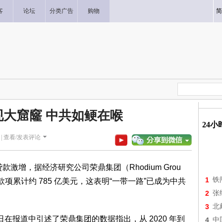
客
论坛
分类广告
购物
简
大窟窿 中共如鲠在喉
24
|
查看/发表评论
激增，据经济研究公司荣鼎集团（Rhodium Grou
1
铁
款项累计约 785 亿美元，这表明“一带一路”已成为中共
2
张
3
北
) 17 日在报道中引述了荣鼎集团的数据指出，从 2020 年到
4
中