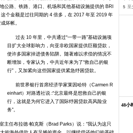
向世界各地公路、铁路、港口、机场和其他基础设施提供的 BRI
5
至
个金额是过往同期的 4 倍多，在 2017 年至 2019 年
款变成坏帐。
过去 10 年里，中共通过“一带一路”基础设施项
目扩大全球影响力，向亚非欧国家提供巨额贷款，
使许多国家掉进债务陷阱。随著难以求偿的情况不
断增加，专家认为，中共近年来为了“救自己的银
行”，又加紧向这些国家提供紧急纾困贷款。
前世界银行首席经济学家莱因哈特（Carmen R
einhart）对路透社说 :“北京最终是想救自己的银
行，这就是为何它进入了国际纾困贷款高风险业
48
务”。
主任布拉德·帕克斯（Brad Parks）说：“我认为这只
大的海外借款人有足够的资金，以继续偿还他们的基础