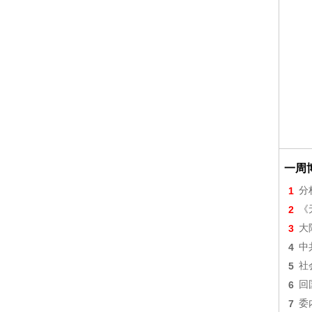
一周
1
分
2
《
3
大
4
中
5
社
6
回
7
委