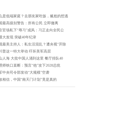
么是低端家庭？去朋友家吃饭，尴尬的想逃
国最高级别警告：所有公民 立即撤离
京官场私下“辱习”成风：习正走向全民公
疆大发现 突破40年纪录
视最美主持人：私生活混乱？遭央视“开除
川普这一特大举动 吓坏美军高层
山人海 大批中国人涌到这里 餐厅排队40
理师铁口直断：预言“他”攻下2028总统
军中央司令部发动“大规模”空袭
敢相信，中国“南天门计划”竟是真的