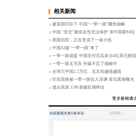
相关新闻
被美国吓趴下 中国“一带一路”骤然崩解
中国 “至交”被抓走也无法保护 亲中国家纠结
美国后院，正在变成下一条火线
中国AI版“一带一路”来了
一带一路崩盘 中国支付厄瓜多尔4亿美元赔
一带一路太无良 外媒不忍了揭秘辛
全球欠中国2.2万亿，北京却越借越慌
印尼高铁被一带一路拉入深渊 背后真相曝光
债台高筑 15年基建狂潮终结
当前新闻共有
0
条评论
分享到：