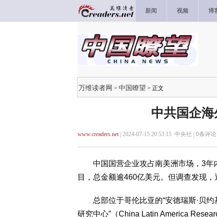
新闻
视频
博
万维读者网
中国瞭望
>
> 正文
中共国企海
www.creaders.net
| 2024-07-15 20:53:15 中央社 |
0
条评论 
中国国营企业攻占南美洲市场，3年内分
目，总金额逾460亿美元。但调查发现
总部位于哥伦比亚的“安德瑞斯·贝约基金会”（A
研究中心”（China Latin America 