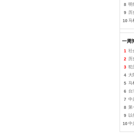
8
明
9
历
10
马
一周
1
社
2
历
3
犯
4
大
5
马
6
台
7
中
8
第
9
以
10
中