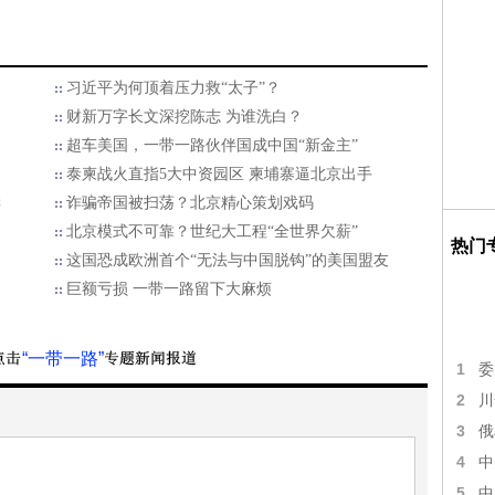
习近平为何顶着压力救“太子”？
财新万字长文深挖陈志 为谁洗白？
超车美国，一带一路伙伴国成中国“新金主”
泰柬战火直指5大中资园区 柬埔寨逼北京出手
偿
诈骗帝国被扫荡？北京精心策划戏码
北京模式不可靠？世纪大工程“全世界欠薪”
热门
这国恐成欧洲首个“无法与中国脱钩”的美国盟友
巨额亏损 一带一路留下大麻烦
“一带一路”
1
委
2
川
3
俄
4
中
5
中