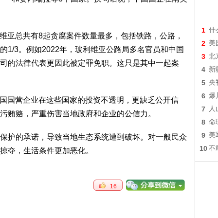
1
什
维亚总共有8起贪腐案件数量最多，包括铁路，公路，
2
美
1/3。例如2022年，玻利维亚公路局多名官员和中国
3
北
司的法律代表更因此被定罪免职。这只是其中一起案
4
新
5
央
6
爆
国国营企业在这些国家的投资不透明，更缺乏公开信
7
人
污贿赂，严重伤害当地政府和企业的公信力。
8
命
9
美
护的承诺，导致当地生态系统遭到破坏。对一般民众
10
不
掠夺，生活条件更加恶化。
16