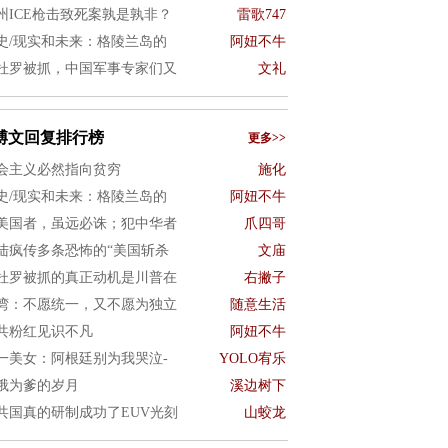
州ICE枪击致死案孰是孰非？
雷歌747
史/现实和未来：格陵兰岛的
阿妞不牛
杜罗被抓，中国军事专家们又
文礼
博文回复排行榜
更多>>
会主义必然指向贫穷
施化
史/现实和未来：格陵兰岛的
阿妞不牛
美国者，虽远必诛；犯中华者
爪四哥
陆疯传多条恐怖的“美国斩杀
文庙
杜罗被抓的真正动机是川普在
右撇子
湾：不愿统一，又不愿为独立
随意生活
共粉红见识不凡
阿妞不牛
一美女：阿根廷别为我哭泣-
YOLO宥乐
俄为爹的岁月
溪边树下
共国真的研制成功了EUV光刻
山蛟龙