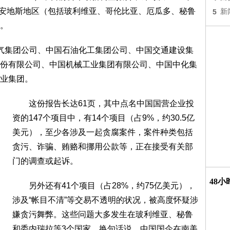
美洲安地斯地区（包括玻利维亚、哥伦比亚、厄瓜多、秘鲁
5
新
。
集团公司、中国石油化工集团公司、中国交通建设集
份有限公司、中国机械工业集团有限公司、中国中化集
业集团。
这份报告长达61页，其中点名中国国营企业投
资的147个项目中，有14个项目（占9%，约30.5亿
美元），至少各涉及一起贪腐案件，案件种类包括
贪污、诈骗、贿赂和挪用公款等，正在接受有关部
门的调查或起诉。
48
另外还有41个项目（占28%，约75亿美元），
涉及“帐目不清”等交易不透明的状况，被高度怀疑涉
嫌贪污舞弊。这些问题大多发生在玻利维亚、秘鲁
和委内瑞拉等3个国家。换句话说，中国国企在南美