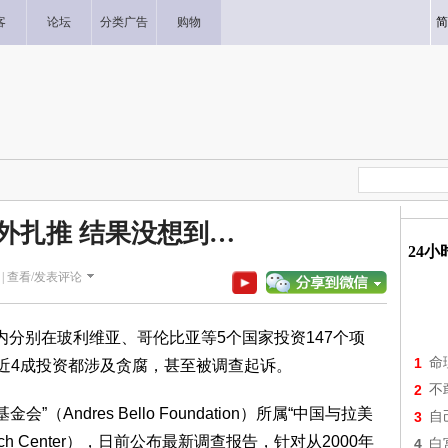
客
论坛
分类广告
购物
简
外扎推 结果没想到…
24
|
查看/发表评论
别在玻利维亚、哥伦比亚等5个国家投资147个项
1
命
，近4成投资都涉及贪腐，甚至被调查起诉。
2
不
ndres Bello Foundation）所属“中国与拉美
3
自
Research Center），日前公布最新调查报告，针对从2000年
4
白