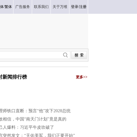
体
/
繁体
广告服务
联系我们
关于万维
登录
/
注册
小时新闻排行榜
更多>>
理师铁口直断：预言“他”攻下2028总统
敢相信，中国“南天门计划”竟是真的
己人爆料：习近平牛皮吹破了
宫突然发文：“天佑美军，我们正要开始”