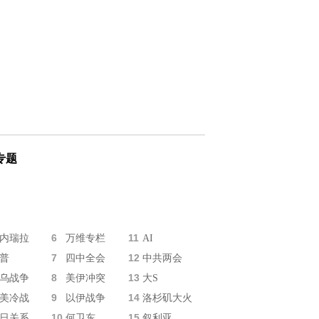
专题
6
11
内瑞拉
万维专栏
AI
7
12
普
四中全会
中共两会
8
13
乌战争
美伊冲突
大S
9
14
美冷战
以伊战争
洛杉矶大火
10
15
日关系
何卫东
叙利亚