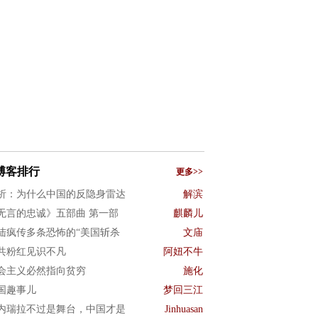
博客排行
更多>>
析：为什么中国的反隐身雷达
解滨
无言的忠诚》五部曲 第一部
麒麟儿
陆疯传多条恐怖的“美国斩杀
文庙
共粉红见识不凡
阿妞不牛
会主义必然指向贫穷
施化
国趣事儿
梦回三江
内瑞拉不过是舞台，中国才是
Jinhuasan