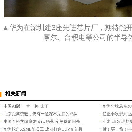
▲华为在深圳建3座先进芯片厂，期待能
摩尔、台积电等公司的半导
相关新闻
中国AI版“一带一路”来了
华为全球悬赏30
北京距离突破，仍有一道深不见底的鸿沟
任正非没想到 
中国全抄艾司摩尔 仍大幅落后 关键原因是…
小米 华为 理想
华为挖角ASML前员工 成功打造EUV光刻机
拆！买！偷！中