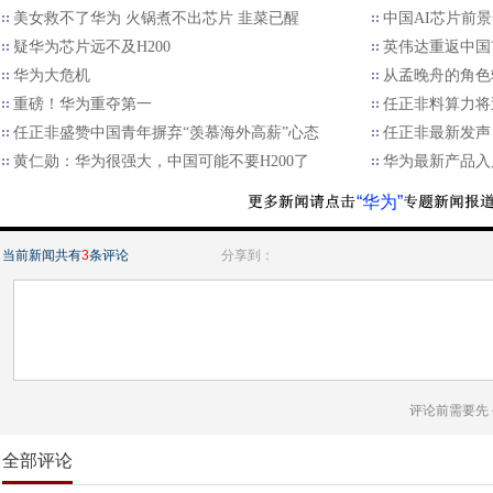
美女救不了华为 火锅煮不出芯片 韭菜已醒
中国AI芯片前
疑华为芯片远不及H200
英伟达重返中国
华为大危机
从孟晚舟的角色
重磅！华为重夺第一
任正非料算力将
任正非盛赞中国青年摒弃“羡慕海外高薪”心态
任正非最新发声
黄仁勋：华为很强大，中国可能不要H200了
华为最新产品入
“华为”
当前新闻共有
3
条评论
分享到：
评论前需要先
全部评论