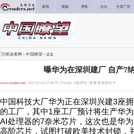
新闻
视频
博客
论坛
分类广告
万维读者网
中国瞭望
>
> 正文
曝华为在深圳建厂 自产7
www.creaders.net
| 2025-05-04 12:48:39 ETtoday |
3
条评论 |
查看/发表评论
中国科技大厂华为正在深圳兴建3座
的工厂，其中1座工厂预计将生产华
AI处理器的7奈米芯片，这次也是华
高阶芯片，试图打破欧美技术封锁，