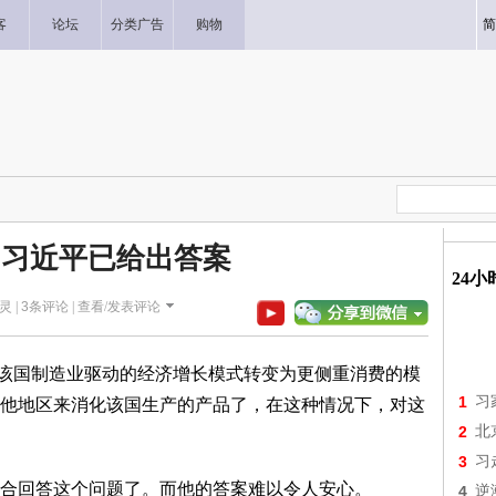
客
论坛
分类广告
购物
简
 习近平已给出答案
24
灵 |
3
条评论 |
查看/发表评论
国制造业驱动的经济增长模式转变为更侧重消费的模
1
习
他地区来消化该国生产的产品了，在这种情况下，对这
2
北
3
习
回答这个问题了。而他的答案难以令人安心。
4
逆