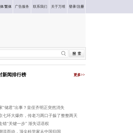
体
/
繁体
广告服务
联系我们
关于万维
登录
/
注册
小时新闻排行榜
更多>>
家“储君”出事？皇侄齐明正突然消失
京七环大爆炸，传老习两口子躲了整整两天
走错“关键一步” 渐失话语权
潮流而动，顶尖科学家从中国归国