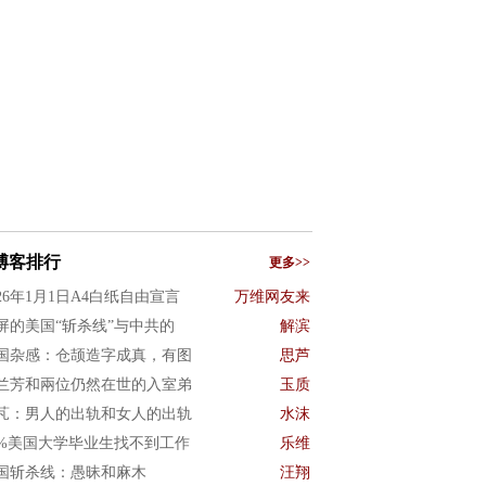
博客排行
更多>>
026年1月1日A4白纸自由宣言
万维网友来
屏的美国“斩杀线”与中共的
解滨
国杂感：仓颉造字成真，有图
思芦
兰芳和兩位仍然在世的入室弟
玉质
芃：男人的出轨和女人的出轨
水沫
0%美国大学毕业生找不到工作
乐维
国斩杀线：愚昧和麻木
汪翔