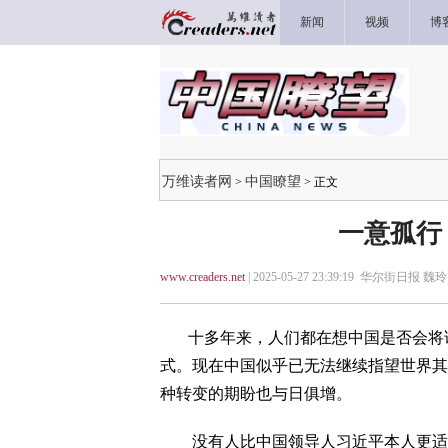
新闻
视频
博
万维读者网
中国瞭望
>
> 正文
一意孤行
www.creaders.net
| 2025-05-27 23:39:19 华尔街日报 魏玲
十多年来，人们都在想中国是否会将该
式。现在中国似乎已无法继续指望世界其
种转变的期盼也与日俱增。
没有人比中国领导人习近平本人更适合