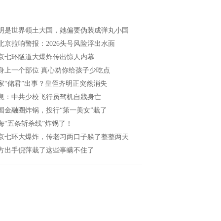
明是世界领土大国，她偏要伪装成弹丸小国
北京拉响警报：2026头号风险浮出水面
京七环隧道大爆炸传出惊人内幕
身上一个部位 真心劝你给孩子少吃点
家“储君”出事？皇侄齐明正突然消失
息：中共少校飞行员驾机自戕身亡
国金融圈炸锅，投行“第一美女”栽了
海“五条斩杀线”炸锅了！
京七环大爆炸，传老习两口子躲了整整两天
方出手倪萍栽了这些事瞒不住了