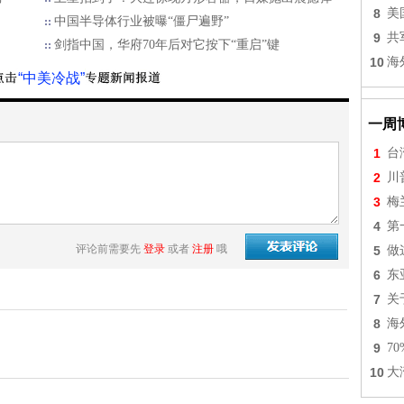
8
美
中国半导体行业被曝“僵尸遍野”
9
共
剑指中国，华府70年后对它按下“重启”键
10
海
“中美冷战”
一周
1
台
2
川
3
梅
4
第
评论前需要先
登录
或者
注册
哦
5
做
6
东
7
关
8
海
9
7
10
大