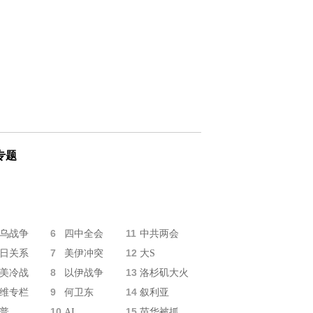
专题
6
11
乌战争
四中全会
中共两会
7
12
日关系
美伊冲突
大S
8
13
美冷战
以伊战争
洛杉矶大火
9
14
维专栏
何卫东
叙利亚
10
15
普
AI
苗华被抓