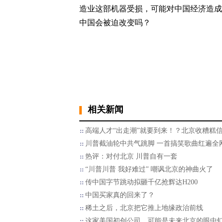
造业这部机器受损，可能对中国经济造成
中国会被迫改变吗？
相关新闻
高端人才“出走潮”就要到来！？北京收糟糕
川普截油轮中共气跳脚 一首搞笑歌曲红遍全
热评：对付北京 川普自有一套
“川普川普 我好难过” 嘲讽北京的神曲火了
传中国字节跳动拟砸千亿抢辉达H200
中国买家真的回来了？
稀土之后，北京把它推上地缘政治前线
这家美国初创公司，可能是未来北京的眼中