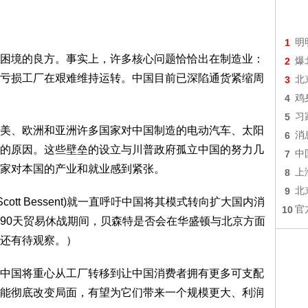
1
明
境的良方。事实上，许多核心问题恰恰出在制造业：
2
爆
亏损工厂在艰难维持运转。中国目前已深陷通货紧缩周
3
北
4
鸡
5
习
、欧洲和亚洲许多国家对中国制造的电动汽车、太阳
6
消
的原因。这些壁垒的设立与川普政府孤立中国的努力几
7
中
家对本国的产业和就业感到紧张。
8
上
9
北
tt Bessent)就一直呼吁中国将其模式转向扩大国内消
10
官
90天贸易休战期间，贝森特是否会在华盛顿与北京方面
还有待观察。）
国将重心从工厂转移到让中国消费者拥有更多可支配
能彻底改变局面，有望为它们带来一个规模更大、利润