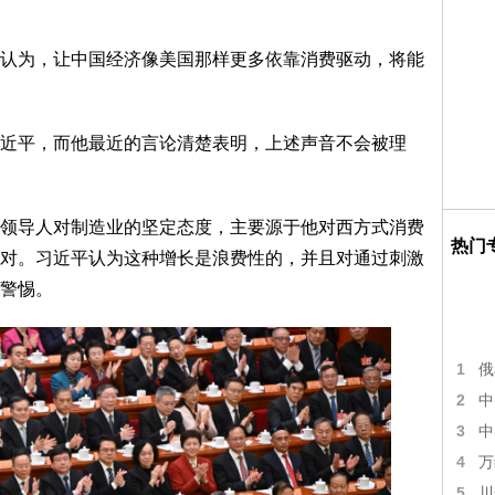
为，让中国经济像美国那样更多依靠消费驱动，将能
平，而他最近的言论清楚表明，上述声音不会被理
导人对制造业的坚定态度，主要源于他对西方式消费
热门
对。习近平认为这种增长是浪费性的，并且对通过刺激
警惕。
1
俄
2
中
3
中
4
万
5
川