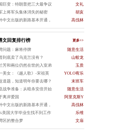
国巨变：特朗普把三大最争议
文礼
军上将军头集体消失的秘密
胡亥
外中文出版的新路基本开通，
高伐林
博文回复排行榜
更多>>
湾问题：麻将停牌
随意生活
普到底卖了乌克兰没有？
山蛟龙
兰芳和兩位仍然在世的入室弟
玉质
一美女：《越人歌》-宋祖英
YOLO宥乐
这道题，知道明年你要去哪？
末班车
亚战争准备：从暗杀安倍开始
随意生活
于离岸爱国
阿里克斯Y
外中文出版的新路基本开通，
高伐林
0%美国大学毕业生找不到工作
乐维
湾区的整合梦
文庙