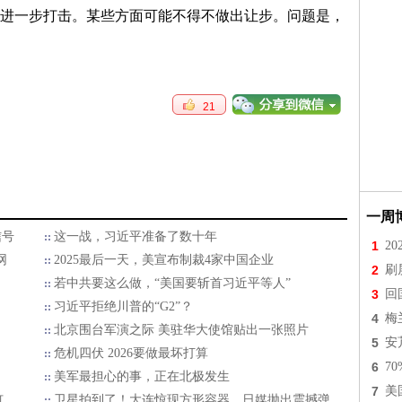
进一步打击。某些方面可能不得不做出让步。问题是，
21
一周
信号
这一战，习近平准备了数十年
1
2
网
2025最后一天，美宣布制裁4家中国企业
2
刷
若中共要这么做，“美国要斩首习近平等人”
3
回
习近平拒绝川普的“G2”？
4
梅
北京围台军演之际 美驻华大使馆贴出一张照片
5
安
危机四伏 2026要做最坏打算
6
7
美军最担心的事，正在北极发生
7
美
钉
卫星拍到了！大连惊现方形容器，日媒抛出震撼弹