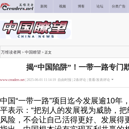
新闻
视频
博客
论坛
分类广告
万维读者网
中国瞭望
>
> 正文
揭“中国陷阱”！一带一路专门
www.creaders.net
| 2025-06-01 11:14:19 自由时报 |
2
条评论 |
查看/发表评论
中国“一带一路”项目迄今发展逾10年
平表示：“把别人的发展视为威胁，把
风险，不会让自己活得更好、发展得更