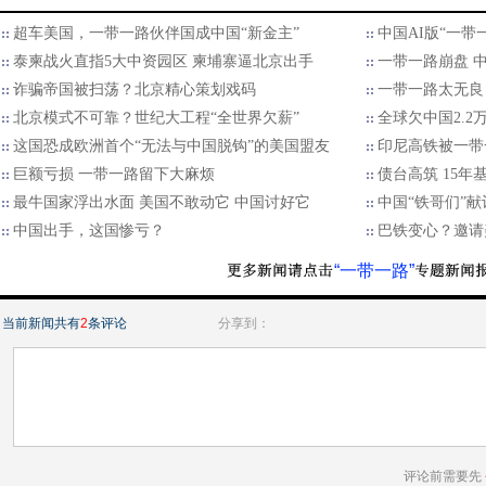
超车美国，一带一路伙伴国成中国“新金主”
中国AI版“一带
泰柬战火直指5大中资园区 柬埔寨逼北京出手
一带一路崩盘 
诈骗帝国被扫荡？北京精心策划戏码
一带一路太无良
北京模式不可靠？世纪大工程“全世界欠薪”
全球欠中国2.
这国恐成欧洲首个“无法与中国脱钩”的美国盟友
印尼高铁被一带
巨额亏损 一带一路留下大麻烦
债台高筑 15年
最牛国家浮出水面 美国不敢动它 中国讨好它
中国“铁哥们”献
中国出手，这国惨亏？
巴铁变心？邀请
“一带一路”
当前新闻共有
2
条评论
分享到：
评论前需要先