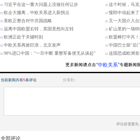
习近平在这一重大问题上没做任何让步
这个时候，马克
欧企大撤离，中欧关系进入新拐点
慢郎中动起来了
美欧正整合对中共国战略
又一大国介入台
远离中国欧盟右转，英国竟然向左转
矿山里的一场特
欧洲正处于关键时刻
欧盟棒打中共！
中欧关系再掀巨浪，北京发声
中国巴士留“后门
98%进口中国：“一旦中断 重整军备便无从谈起”
这国恐成欧洲首
“中欧关系”
当前新闻共有
5
条评论
分享到：
评论前需要先
全部评论