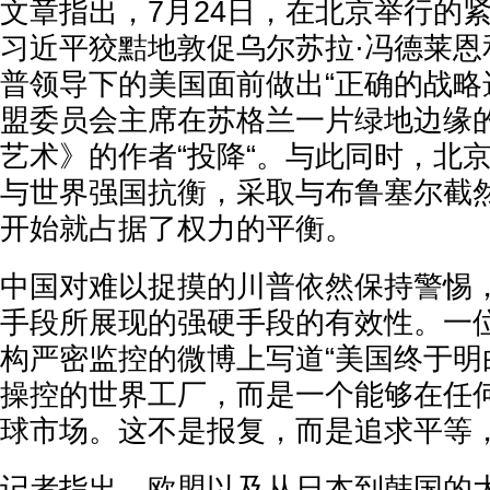
文章指出，7月24日，在北京举行的
习近平狡黠地敦促乌尔苏拉·冯德莱恩
普领导下的美国面前做出“正确的战略
盟委员会主席在苏格兰一片绿地边缘
艺术》的作者“投降“。与此同时，北
与世界强国抗衡，采取与布鲁塞尔截
开始就占据了权力的平衡。
中国对难以捉摸的川普依然保持警惕
手段所展现的强硬手段的有效性。一
构严密监控的微博上写道“美国终于明
操控的世界工厂，而是一个能够在任
球市场。这不是报复，而是追求平等，
记者指出，欧盟以及从日本到韩国的