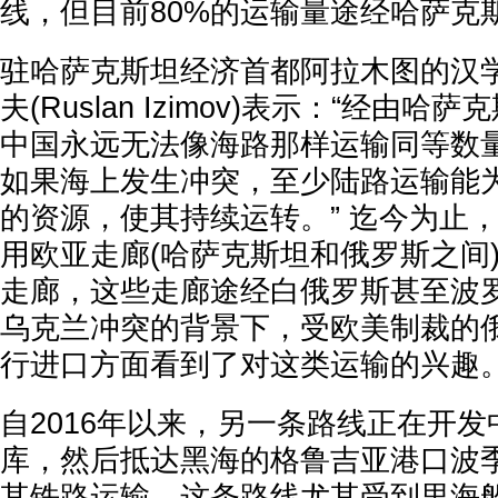
线，但目前80%的运输量途经哈萨克
驻哈萨克斯坦经济首都阿拉木图的汉学
夫(Ruslan Izimov)表示：“经由
中国永远无法像海路那样运输同等数量
如果海上发生冲突，至少陆路运输能
的资源，使其持续运转。” 迄今为止，
用欧亚走廊(哈萨克斯坦和俄罗斯之间
走廊，这些走廊途经白俄罗斯甚至波
乌克兰冲突的背景下，受欧美制裁的
行进口方面看到了对这类运输的兴趣
自2016年以来，另一条路线正在开
库，然后抵达黑海的格鲁吉亚港口波
其铁路运输。这条路线尤其受到里海