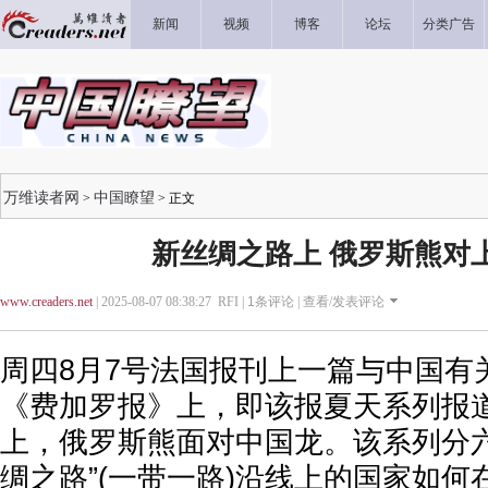
新闻
视频
博客
论坛
分类广告
万维读者网
中国瞭望
>
> 正文
新丝绸之路上 俄罗斯熊对
www.creaders.net
| 2025-08-07 08:38:27 RFI |
1
条评论 |
查看/发表评论
周四8月7号法国报刊上一篇与中国有
《费加罗报》上，即该报夏天系列报
上，俄罗斯熊面对中国龙。该系列分六
绸之路”(一带一路)沿线上的国家如