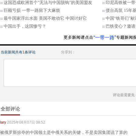
这国恐成欧洲首个“无法与中国脱钩”的美国盟友
印尼高铁被一带
巨额亏损 一带一路留下大麻烦
债台高筑 15年
最牛国家浮出水面 美国不敢动它 中国讨好它
中国“铁哥们”献
中国出手，这国惨亏？
巴铁变心？邀请
“一带一路”
当前新闻共有
1
条评论
分享到：
评论前需要先
全部评论
lary
2025年08月07日 08:52
被俄罗斯掠夺的中国领土是中俄关系的关键，不是卖国集团说了算的