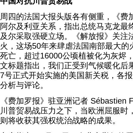
中国对抗川普贸易战
周四的法国大报头版各有侧重，《费
阿尔及利亚关系，指出总统马克龙最
及尔采取强硬立场。《解放报》关注法
火，这场50年来肆虐法国南部最大的
死亡，超过16000公顷植被化为灰烬
文标题指出，我们正受到气候暖化后
7号正式开始实施的美国新关税，各
分析与评论。
《费加罗报》驻亚洲记者 Sébastien Fa
川普贸易战压力之下，当欧洲屈服时
则将收获其强权统治战略的成果。