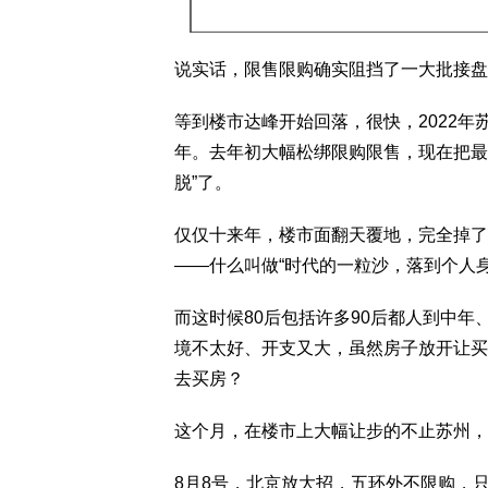
说实话，限售限购确实阻挡了一大批接盘
等到楼市达峰开始回落，很快，2022
年。去年初大幅松绑限购限售，现在把最后
脱”了。
仅仅十来年，楼市面翻天覆地，完全掉了
——什么叫做“时代的一粒沙，落到个人
而这时候80后包括许多90后都人到中
境不太好、开支又大，虽然房子放开让买
去买房？
这个月，在楼市上大幅让步的不止苏州，
8月8号，北京放大招，五环外不限购，