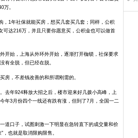
40万。
限购，1年社保就能买房，想买几套买几套；同样，公积
女可达216万，并且只要你愿意买，公积金也可以做首
外开始，上海从外环外开始，逐渐打开枷锁，社保要求
没有全脱，但已经在脱。
买房，不差钱改善的和所谓刚需的。
。去年924释放大招之后，楼市迎来好几拨小高峰，上
今年3月份四个一线还有跌有涨，但到了7月，全国一二
。
一道口子，试图刺激一下明显在急转直下的成交量和价
辣”，也就是取消限购限售。