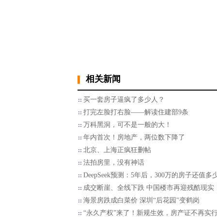
相关新闻
买一套房子逼疯了多少人？
打完左脸打右脸——解读住建部9条
万科黑洞，可不是一般的大！
年内首次！房地产，两位数下降了
北京、上海正疯狂删帖
​法拍房里，没有神话
DeepSeek预测：5年后，300万的房子还值多
成交断崖、全线下跌 中国楼市再迎残酷现实
海景房跌成白菜价 深圳“后花园"变鹤岗
“永久产权”来了！新规生效，房产证不再实