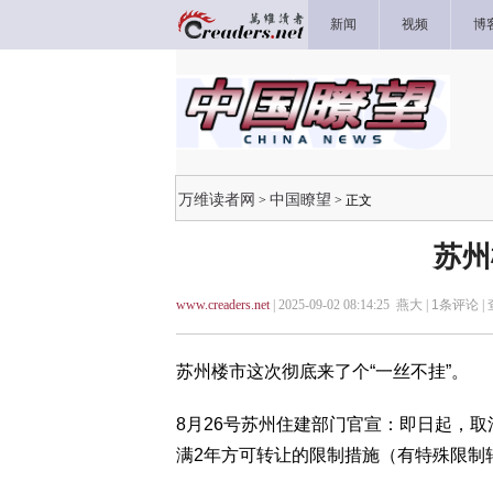
新闻
视频
博
万维读者网
中国瞭望
>
> 正文
苏州
www.creaders.net
| 2025-09-02 08:14:25 燕大 |
1
条评论 |
苏州楼市这次彻底来了个“一丝不挂”。
8月26号苏州住建部门官宣：即日起，
满2年方可转让的限制措施（有特殊限制