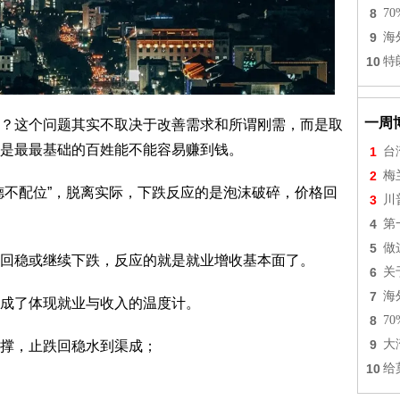
8
7
9
海
10
特
一周
？这个问题其实不取决于改善需求和所谓刚需，而是取
是最最基础的百姓能不能容易赚到钱。
1
台
2
梅
德不配位”，脱离实际，下跌反应的是泡沫破碎，价格回
3
川
4
第
5
做
回稳或继续下跌，反应的就是就业增收基本面了。
6
关
7
海
成了体现就业与收入的温度计。
8
7
9
大
撑，止跌回稳水到渠成；
10
给