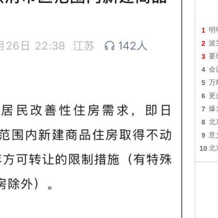
1
明
2
波
3
要
4
会
5
万
6
更
7
爆
8
北
9
意
10
北