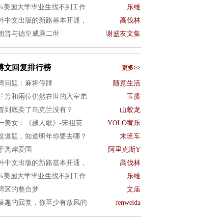
0%美国大学毕业生找不到工作
乐维
外中文出版的新路基本开通，
高伐林
朗普与德皇威廉二世
谢盛友文集
博文回复排行榜
更多>>
湾问题：麻将停牌
随意生活
兰芳和兩位仍然在世的入室弟
玉质
普到底卖了乌克兰没有？
山蛟龙
一美女：《越人歌》-宋祖英
YOLO宥乐
这道题，知道明年你要去哪？
末班车
于离岸爱国
阿里克斯Y
外中文出版的新路基本开通，
高伐林
0%美国大学毕业生找不到工作
乐维
湾区的整合梦
文庙
菓趣的回复，你至少有放风的
renweida