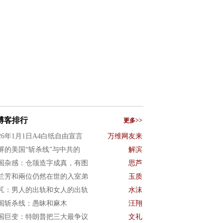
博客排行
更多>>
026年1月1日A4白纸自由宣言
万维网友来
屏的美国“斩杀线”与中共的
解滨
国杂感：仓颉造字成真，有图
思芦
兰芳和兩位仍然在世的入室弟
玉质
芃：男人的出轨和女人的出轨
水沫
国斩杀线：愚昧和麻木
汪翔
国巨变：特朗普把三大最争议
文礼