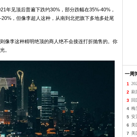
1年见顶后普遍下跌约30%，部分跌幅在35%-40%，
-20%，但像李超人这种，从南到北把旗下多地多处尾
则像李这种精明绝顶的商人绝不会接连打折抛售的。你
光。
一周
1
2
2
刷
3
回
4
梅
5
安
6
美
7
美