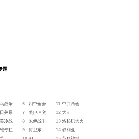
专题
6
11
乌战争
四中全会
中共两会
7
12
日关系
美伊冲突
大S
8
13
美冷战
以伊战争
洛杉矶大火
9
14
维专栏
何卫东
叙利亚
10
15
普
AI
苗华被抓