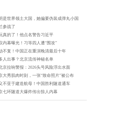
明是世界领土大国，她偏要伪装成弹丸小国
兰参战了
玩真的了！他点名警告习近平
议内幕曝光！习等四人遭“围攻”
劫不复！中国正在重演晚清最后十年
多人出事？北京流传神秘名单
北京拉响警报：2026头号风险浮出水面
京大秀肌肉时刻，一张“致命照片”被公布
义不亚于建造航母！中国胜利隧道通车
京七环隧道大爆炸传出惊人内幕