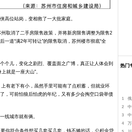
侠高位站岗，变相救了一大批家庭。
年苏州取消了二手房限售政策，并将新房限售调整为限售2
一道“满2年可转让”的限售取消，苏州楼市彻底“全
个个儿，变化之剧烈、覆盖面之广博，真正让人体会到
热门
身上就是一座大山”。
年、上有老下有小，虽然手里可能有了点积蓄，但就业环
了，可前怕狼后怕虎的年纪，又有多少会掏空口袋举债
1
俄
2
中
3
中
一线城市就有俩。
4
万
只要你符合条件想买几套买几套，钱不够的话，公积金贷
5
川