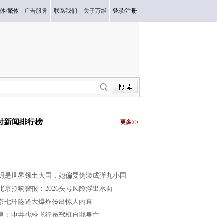
体
/
繁体
广告服务
联系我们
关于万维
登录
/
注册
小时新闻排行榜
更多>>
明是世界领土大国，她偏要伪装成弹丸小国
北京拉响警报：2026头号风险浮出水面
京七环隧道大爆炸传出惊人内幕
息：中共少校飞行员驾机自戕身亡