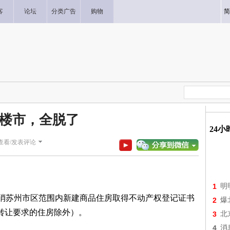
客
论坛
分类广告
购物
简
楼市，全脱了
24
查看/发表评论
1
明
取消苏州市区范围内新建商品住房取得不动产权登记证书
2
爆
转让要求的住房除外）。
3
北
4
消