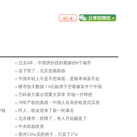
6
过去4年，中国房价跌的最惨的6个城市
这下慌了，北京急抛新政
中国年轻人不是不想体面，是根本体面不起
楼市惊天数据！6亿栋房子空着够装半个中国
万科新方案出现重大异常 市场一片哗然
70年产权的真相：中国人在高价租房式买房
少钱
吓人，租金迎来了新一轮暴击
北京楼市：跌懵了，有人开始砸盘了
中央鼓励收房
行
香河120w买的房子，只卖了27w