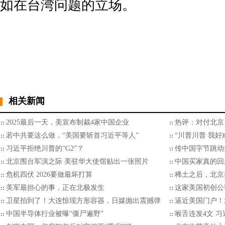
如在台湾问题的立场。
相关新闻
2025最后一天，美宣布制裁4家中国企业
热评：对付北京
若中共要这么做，“美国要斩首习近平等人”
“川普川普 我好
习近平拒绝川普的“G2”？
传中国字节跳动
北京围台军演之际 美驻华大使馆贴出一张照片
中国买家真的回
危机四伏 2026要做最坏打算
稀土之后，北京
美军最担心的事，正在北极发生
这家美国初创公
卫星拍到了！大连惊现方形容器，日媒抛出震撼弹
逼近美国门户！
中国半导体行业被曝“僵尸遍野”
喉舌连发4文 