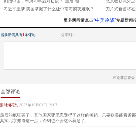
剑指中国，华府70年后对它按下“重启”键
北京收获意外之
习近平噩梦 美国掌握了什么让中南海彻夜难眠？
刀片式斩首将在
“中美冷战”
当前新闻共有
1
条评论
分享到：
评论前需要先
全部评论
那时烟花乱
2025年10月01日 19:07
最后的疯狂罢了，其他国家哪里忍受得了这样的倾销。只要欧美能看紧那
其实北京知道这一点，否则也不会这么着急了。