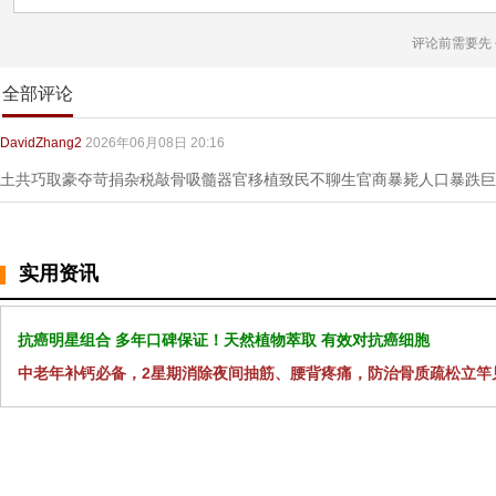
评论前需要先
全部评论
DavidZhang2
2026年06月08日 20:16
土共巧取豪夺苛捐杂税敲骨吸髓器官移植致民不聊生官商暴毙人口暴跌巨
实用资讯
抗癌明星组合 多年口碑保证！天然植物萃取 有效对抗癌细胞
中老年补钙必备，2星期消除夜间抽筋、腰背疼痛，防治骨质疏松立竿