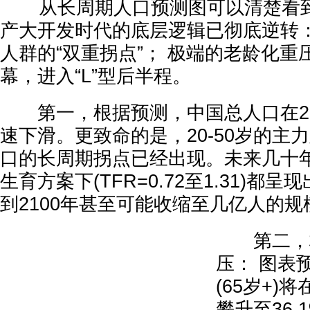
从长周期人口预测图可以清楚看到
产大开发时代的底层逻辑已彻底逆转
人群的“双重拐点”； 极端的老龄化重
幕，进入“L”型后半程。
第一，根据预测，中国总人口在20
速下滑。更致命的是，20-50岁的主
口的长周期拐点已经出现。未来几十
生育方案下(TFR=0.72至1.31)都
到2100年甚至可能收缩至几亿人的规
第二，极
压： 图表
(65岁+)将
攀升至36.