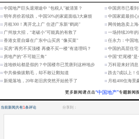
中国地产巨头退潮途中 “包税人”被清算？
中国房市已看到
明年房价若续跌，中国50%的家庭面临3大麻烦
中国家庭最担心
月租300！离开北上广 住进广东新“鹤岗”
网传她急卖上海4
广州放大招，“老破小”可能真的有救了
一场持续20年
香港女星自爆在广东中山买房 “像买菜”
任永力：中国地
买房“再穷不买顶楼 再傻不买一楼”有道理吗？
中国的高层住宅
房地产的“不可能三角”
中国“烂尾楼”
连地铁站都是假的？中国楼市已荒唐到这种地步
万科迎来好消息
中共偷偷拔鹅毛，却不敢让鹅知道
跌去7成以上！
新规落地，20年老旧房突然开始抢手了
月租400住海景
“中国地产”
当前新闻共有
1
条评论
分享到：