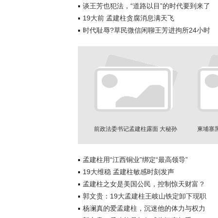
谈王芳也犯法，“道路以目”的时代要到来了
19大前 孟建柱贪腐消息满天飞
时代耻辱?草民微信闲聊王芳进拘所24小时
前政法委书记孟建柱露面 大秘孙
柬埔寨
力军被判死缓
孟建柱用“江西铜业”绑定“最高领导”
19大维稳 孟建柱敏感时刻发声
孟建柱之女是美国公民，控制惊天财富？
郭文贵：19大孟建柱王岐山铁定卸下现职
杨澜真的爱孟建柱，沉迷他的体力与权力