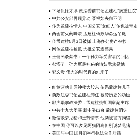
下场似徐才厚 政法委前书记孟建柱“病重住院
中共公安部再现异动 聂福如去向不明
传为孟建柱情人 中国公安“女红人”传也被带
两会前火药味浓 孟建柱傅政华命运吊诡
传孟建柱5月3日被抓 上海多处房产被抄
网传孟建柱被抓 大批公安遭整肃
王健民谈禁书：一个孙力军受害者的回忆
都懵了！孙力军最神秘的情妇竟然是她
郭文贵 伟大的时代真的到来了
红黄蓝幼儿园神秘大股东 传系孟建柱儿子
前政法委书记孟建柱卸任 被赞历史的功臣
郭声琨掌政法委，孟建柱婉拒国家副主席
中共十九大闭幕 新中委出台 孟建柱消失
微信谈梦见猪和王芳情事 他俩被警方拘留
在中国 你可以梦见阿猫阿狗但别说梦见猪
美国与中国10月初举行执法合作对话