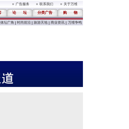
广告服务
联系我们
关于万维
客
论
坛
分类广告
购
物
体坛广角
时尚前沿
旅游天地
商业资讯
万维争鸣
|
|
|
|