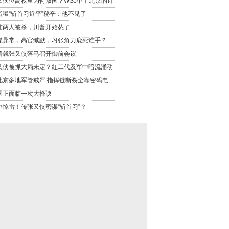
又侠位高权重为何叛国？WSJ中了北京的计
者曝“斩首习近平”秘辛：他不见了
连两人被杀，川普开始怂了
媒异常，高官缄默，习张角力鹿死谁手？
普就张又侠落马召开御前会议
又侠被抓大局未定？红二代及军中暗流涌动
北京多地军管戒严 指挥链断裂全靠密码电
国正面临一次大择诀
中惊雷！传张又侠密谋“斩首习”？