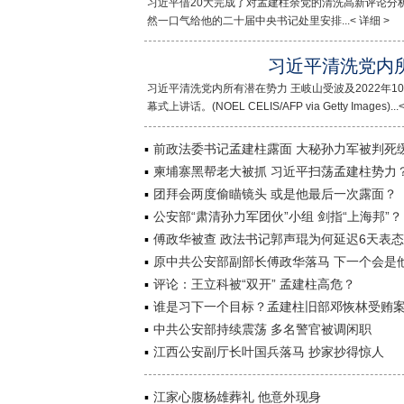
习近平借20大完成了对孟建柱余党的清洗高新评论分析
然一口气给他的二十届中央书记处里安排...< 详细 >
习近平清洗党内
习近平清洗党内所有潜在势力 王岐山受波及2022年
幕式上讲话。(NOEL CELIS/AFP via Getty Images)...
前政法委书记孟建柱露面 大秘孙力军被判死
柬埔寨黑帮老大被抓 习近平扫荡孟建柱势力
团拜会两度偷瞄镜头 或是他最后一次露面？
公安部“肃清孙力军团伙”小组 剑指“上海邦”？
傅政华被查 政法书记郭声琨为何延迟6天表态
原中共公安部副部长傅政华落马 下一个会是
评论：王立科被“双开” 孟建柱高危？
谁是习下一个目标？孟建柱旧部邓恢林受贿
中共公安部持续震荡 多名警官被调闲职
江西公安副厅长叶国兵落马 抄家抄得惊人
江家心腹杨雄葬礼 他意外现身