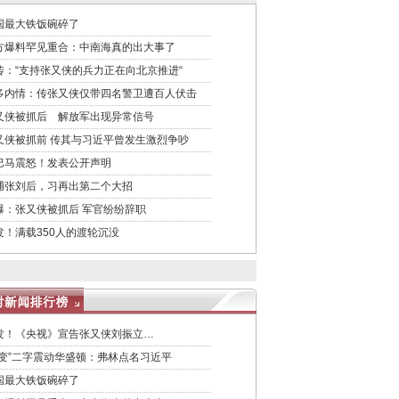
国最大铁饭碗碎了
方爆料罕见重合：中南海真的出大事了
传：“支持张又侠的兵力正在向北京推进“
多内情：传张又侠仅带四名警卫遭百人伏击
又侠被抓后 解放军出现异常信号
又侠被抓前 传其与习近平曾发生激烈争吵
巴马震怒！发表公开声明
捕张刘后，习再出第二个大招
曝：张又侠被抓后 军官纷纷辞职
发！满载350人的渡轮沉没
发！《央视》宣告张又侠刘振立…
政变”二字震动华盛顿：弗林点名习近平
国最大铁饭碗碎了