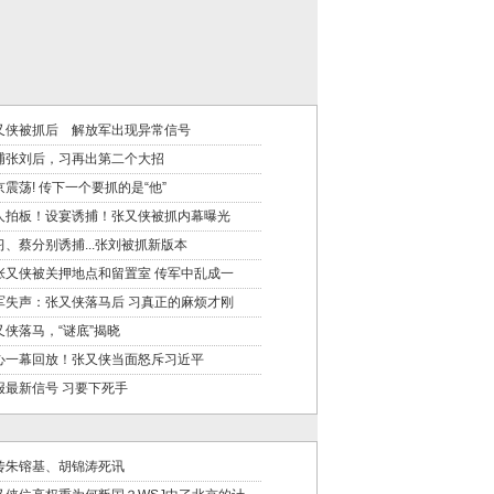
又侠被抓后 解放军出现异常信号
捕张刘后，习再出第二个大招
京震荡! 传下一个要抓的是“他”
人拍板！设宴诱捕！张又侠被抓内幕曝光
习、蔡分别诱捕...张刘被抓新版本
张又侠被关押地点和留置室 传军中乱成一
军失声：张又侠落马后 习真正的麻烦才刚
又侠落马，“谜底”揭晓
心一幕回放！张又侠当面怒斥习近平
报最新信号 习要下死手
传朱镕基、胡锦涛死讯