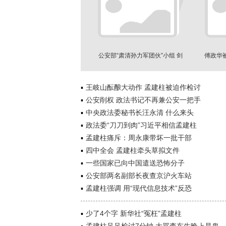
公安部“肃清孙力军团伙”小组 剑
傅政华
指“上海邦”？
王岐山酝酿大动作 孟建柱被迫作检讨
公安削权 政法书记不再兼公安一把手
中央政法委秘书长汪永清 什么来头
政法委“刀刀到肉”习近平相信孟建柱
孟建柱痛斥：周永康带坏一批干部
四中全会 孟建柱牵头草拟文件
一些国家已向中国遣送恐怖分子
公安部两名副部长夜查京沪火车站
孟建柱强调 用“现代信息技术”反恐
少了4个字 新华社“冤枉”孟建柱