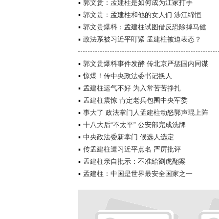
郭文贵：孟建柱是如何成为江家打手
郭文贵：孟建柱和他的女人们 涉江绵恒
郭文贵爆料：孟建柱试图借反恐除掉马健
政法系被习近平盯紧 孟建柱被迫表态？
郭文贵爆料事件发酵 传北京严惩国内同谋
惊爆！传中央政法委书记换人
孟建柱运气不好 为入常苦苦挣扎
孟建柱震惊 肯定老兵包围中央军委
事大了 政法掌门人孟建柱动怒郭声琨上阵
十八大后“不太平” 公安部完成洗牌
中央政法委新掌门 候选人选定
传孟建柱遭习近平点名 严厉批评
孟建柱亲自批示：不准給劉虎翻案
孟建柱：中国是世界最安全国家之一