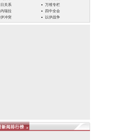
中日关系
万维专栏
委内瑞拉
四中全会
美伊冲突
以伊战争