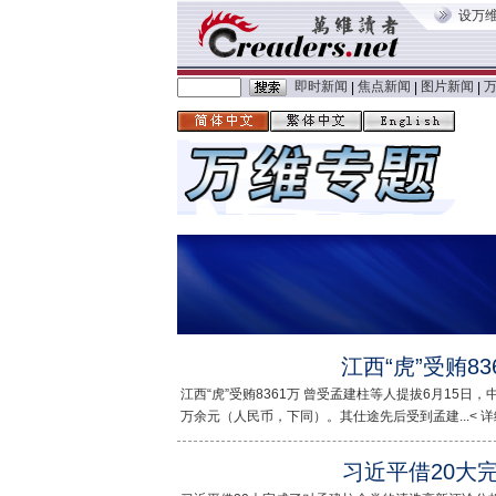
设万
即时新闻
焦点新闻
图片新闻
|
|
|
江西“虎”受贿8
江西“虎”受贿8361万 曾受孟建柱等人提拔6月15
万余元（人民币，下同）。其仕途先后受到孟建...< 详细
习近平借20大