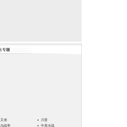
张又侠
川普
俄乌战争
中美冷战