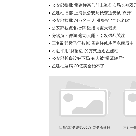
公安部挨批 孟建柱亲信前上海公安局长被双
孟建柱旧部 上海原公安局长龚道安被“双开”
公安部挨批 习点名三人 准备捉 “半死老虎”
公安部被点名批评 疑指向更大老虎
身陷负面传闻 这两人露面引发强烈关注
三名副部级马仔被抓 孟建柱或步周永康后尘
习近平用“剪裙边”的方式逼近孟建柱
公安部长多没好下场 有人被“掘墓鞭尸”
孟建柱这病 20亿美金治不了
江西“虎”受贿8361万 曾受孟建柱
习近平
等人提拔