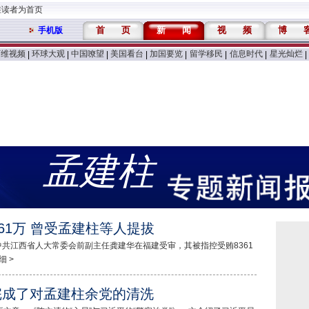
维读者为首页
首
页
新
闻
视
频
博
手机版
万维视频
环球大观
中国嘹望
美国看台
加国要览
留学移民
信息时代
星光灿烂
|
|
|
|
|
|
|
|
孟建柱
361万 曾受孟建柱等人提拔
日，中共江西省人大常委会前副主任龚建华在福建受审，其被指控受贿8361
 >
完成了对孟建柱余党的清洗