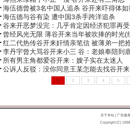
海伍德曾被3名中国人追杀 谷开来吓得体如
海伍德与谷有染 遭中国3杀手跨洋追杀
谷来开恶梦没完：几乎肯定因经济犯罪再受
曾经风光无限 薄谷开来当年被吹捧的时光(
红二代热传谷开来奸情亲笔信 被薄弟一把
李丹宇曾大骂谷开来小三 谷：老娘奉陪到
所有男主角都爱谷开来：嫂子实在太迷人
公诉人反驳：没你同意王某怎能去找谷开来
1
2
3
4
5
关于本站
|
广告服
Copyright (C) 1998