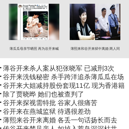
薄瓜瓜母亲节晒照 再为谷开来喊
薄熙来和谷开来狱中离婚 两人同
冤
时丢下一句话
薄谷开来杀人案从犯张晓军 已减刑3次
谷开来洗钱秘密 杀手跨洋追杀薄瓜瓜在场
谷开来大姐减持股份套现11亿 现为香港籍
除了贾晓晔 她们也被查判了
谷开来探视需特批 谷家人很痛苦
谷开来在燕城监狱 待遇很差劲
薄熙来谷开来离婚 各丢一句话扬长而去
传谷开来禁见亲人 如掉入荒岛深深枯井