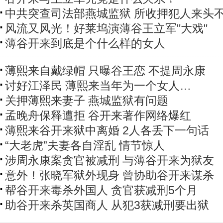
中共突查司法部燕城监狱 所收押犯人来头
风流又风光！好莱坞演薄谷王立军"大戏"
薄谷开来到底是个什么样的女人
薄熙来自戴绿帽 只曝谷王恋 不提周永康
讨好江泽民 薄熙来当年为一个女人…
关押薄熙来妻子 燕城监狱有问题
孟晚舟保释遭拒 谷开来著作网络爆红
薄熙来谷开来狱中离婚 2人各丢下一句话
“大老虎”夫妻各自淫乱 情节惊人
涉周永康案贪官被减刑 与薄谷开来为狱友
意外！张晓军狱外现身 曾协助谷开来谋杀
帮谷开来毒杀外国人 贪官获减刑5个月
助谷开来杀英国商人 从犯3获减刑要出狱