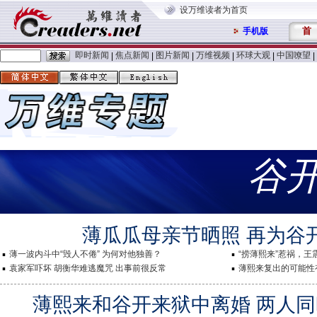
设万维读者为首页
首
手机版
即时新闻
焦点新闻
图片新闻
万维视频
环球大观
中国嘹望
|
|
|
|
|
|
谷
薄瓜瓜母亲节晒照 再为谷
薄一波内斗中“毁人不倦” 为何对他独善？
“捞薄熙来”惹祸，
袁家军吓坏 胡衡华难逃魔咒 出事前很反常
薄熙来复出的可能性
薄熙来和谷开来狱中离婚 两人