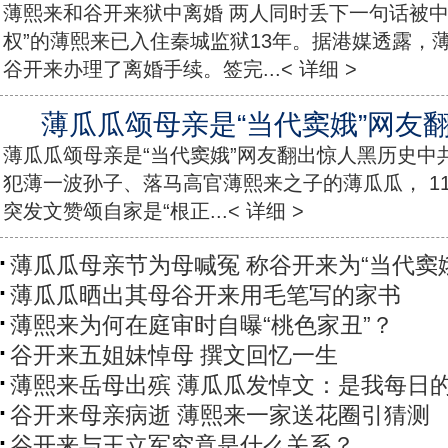
薄熙来和谷开来狱中离婚 两人同时丢下一句话被中
权”的薄熙来已入住秦城监狱13年。据港媒透露，
谷开来办理了离婚手续。签完...< 详细 >
薄瓜瓜颂母亲是“当代窦娥”网友
薄瓜瓜颂母亲是“当代窦娥”网友翻出惊人黑历史中共
犯薄一波孙子、落马高官薄熙来之子的薄瓜瓜， 1
突发文赞颂自家是“根正...< 详细 >
薄瓜瓜母亲节为母喊冤 称谷开来为“当代窦
薄瓜瓜晒出其母谷开来用毛笔写的家书
薄熙来为何在庭审时自曝“桃色家丑”？
谷开来五姐妹悼母 撰文回忆一生
薄熙来岳母出殡 薄瓜瓜发悼文：是我每日
谷开来母亲病逝 薄熙来一家送花圈引猜测
谷开来与王立军究竟是什么关系？