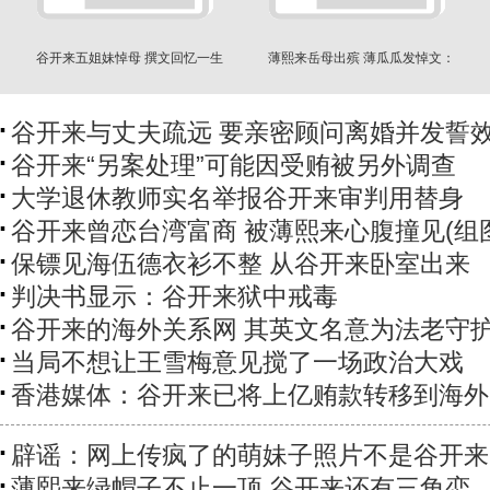
谷开来五姐妹悼母 撰文回忆一生
薄熙来岳母出殡 薄瓜瓜发悼文：
是我每日的牵挂
谷开来与丈夫疏远 要亲密顾问离婚并发誓
谷开来“另案处理”可能因受贿被另外调查
大学退休教师实名举报谷开来审判用替身
谷开来曾恋台湾富商 被薄熙来心腹撞见(组
保镖见海伍德衣衫不整 从谷开来卧室出来
判决书显示：谷开来狱中戒毒
谷开来的海外关系网 其英文名意为法老守
当局不想让王雪梅意见搅了一场政治大戏
香港媒体：谷开来已将上亿贿款转移到海外
辟谣：网上传疯了的萌妹子照片不是谷开来
薄熙来绿帽子不止一顶 谷开来还有三角恋