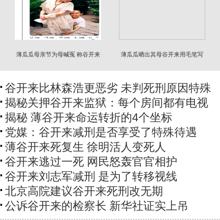
薄瓜瓜母亲节为母喊冤 称谷开来
薄瓜瓜晒出其母谷开来用毛笔写
为“当代窦娥”
的家书
谷开来比林森浩更恶劣 未判死刑原因特殊
揭秘关押谷开来监狱：每个房间都有电视
揭秘 薄谷开来命运转折的4个坐标
党媒：谷开来减刑是否享受了特殊待遇
薄谷开来死复生 徐明活人变死人
谷开来逃过一死 网民怒轰官官相护
谷开来刘志军减刑 是为了转移视线
北京高院建议谷开来死刑改无期
公诉谷开来的检察长 新华社证实上吊