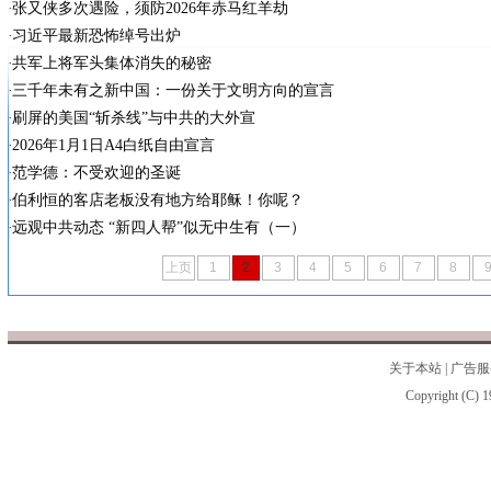
张又侠多次遇险，须防2026年赤马红羊劫
习近平最新恐怖绰号出炉
共军上将军头集体消失的秘密
三千年未有之新中国：一份关于文明方向的宣言
刷屏的美国“斩杀线”与中共的大外宣
2026年1月1日A4白纸自由宣言
范学德：不受欢迎的圣诞
伯利恒的客店老板没有地方给耶稣！你呢？
远观中共动态 “新四人帮”似无中生有（一）
上页
1
2
3
4
5
6
7
8
关于本站
|
广告服
Copyright (C) 1