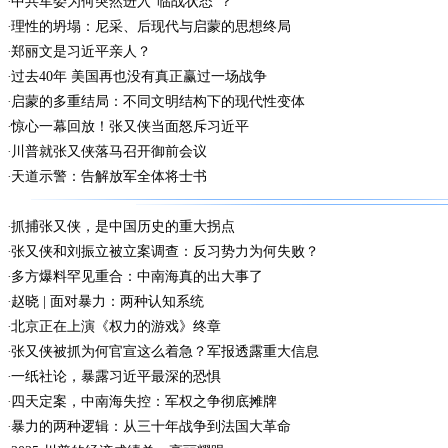
中共军委为何突然进入“临战状态”？
理性的坍塌：尼采、后现代与启蒙的思想终局
郑丽文是习近平亲人？
过去40年 美国再也没有真正赢过一场战争
启蒙的多重结局：不同文明结构下的现代性变体
惊心一幕回放！张又侠当面怒斥习近平
川普就张又侠落马召开御前会议
天道示警：告解放军全体将士书
抓捕张又侠，是中国历史的重大拐点
张又侠和刘振立被立案调查：反习势力为何失败？
多方爆料罕见重合：中南海真的出大事了
赵晓 | 面对暴力：两种认知系统
北京正在上演《权力的游戏》终章
张又侠被抓为何官宣这么着急？军报透露重大信息
一纸社论，暴露习近平最深的恐惧
四天定案，中南海失控：军权之争彻底摊牌
暴力的两种逻辑：从三十年战争到法国大革命