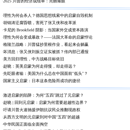
2025 川普的经济成绩单：亮丽耀眼
理性为何会杀人？德国思想线索中的启蒙自毁机制
胡锦涛迂腐昏聩，害死了张又侠和改革派
卡尼的 Brookfield 阴影：当国家外交成资本路演
理性为何会变成暴政？——法国大革命的启蒙悖论
格陵兰战略：川普猛抄里根作业，看起来会躺赢
坏消息：张又侠刘振立证实被抓？传内部已通报
美方回归理性，中方战略目标依旧
赵晓：英美启蒙为何走得慢，却走得远？
先眨眼者输：美国为什么总在中国面前"低头"？
国家主义启蒙：日本这条危险而成功的捷径
激进启蒙的陷阱：为何“五四”跳过了元启蒙？
赵晓 | 回到元启蒙：启蒙为何需要超越性边界？
吁请川普火速驰援伊朗抗议民众推翻现政权
从西方文明的元启蒙到对中国“五四”的超越
中华民国正面临全面掏空