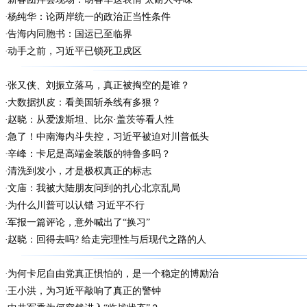
杨纯华：论两岸统一的政治正当性条件
告海内同胞书：国运已至临界
动手之前，习近平已锁死卫戍区
张又侠、刘振立落马，真正被掏空的是谁？
大数据扒皮：看美国斩杀线有多狠？
赵晓：从爱泼斯坦、比尔·盖茨等看人性
急了！中南海内斗失控，习近平被迫对川普低头
辛峰：卡尼是高端金装版的特鲁多吗？
清洗到发小，才是极权真正的标志
文庙：我被大陆朋友问到的扎心北京乱局
为什么川普可以认错 习近平不行
军报一篇评论，意外喊出了“换习”
赵晓：回得去吗? 给走完理性与后现代之路的人
为何卡尼自由党真正惧怕的，是一个稳定的博励治
王小洪，为习近平敲响了真正的警钟