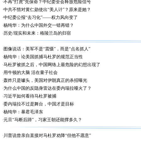
不再“打虎”先保命？中纪委全会释放危险信号
中共不惜对黄仁勋使出“美人计”？原来是她？
中纪委公报“去习化”——权力风向变了
杨纯华：为什么中国外交一错再错？
历史/现实和未来：格陵兰岛的归宿
图像说话：美军不是“震慑”，而是“点名抓人”
杨纯华：论美国抓捕马杜罗的规范正当性
马杜罗被抓之后，中国网络上最危险的幻想出现了
用牛顿的大脑 活在量子社会
轰炸只是噱头，美国对伊朗真正的杀招曝光
为什么中国的反隐身雷达在委内瑞拉哑火了？
习近平如何看待马杜罗被捕
委内瑞拉不过是舞台，中国才是目标
杨纯华：暴君毛泽东
元旦“马断后蹄”，习家王朝还能撑多久？
川普说曾亲自直接对马杜罗劝降“但他不愿意”