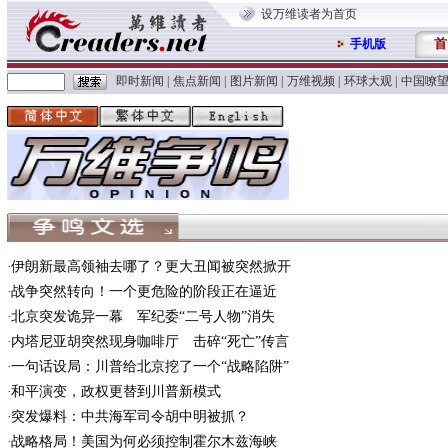
设万维读者为首页
首
手机版
即时新闻
|
焦点新闻
|
图片新闻
|
万维视频
|
环球大观
|
中国嘹
伊朗新最高领袖去哪了？更大丑闻被突然掀开
战争突然转向！一个更危险的阶段正在逼近
北京突发诡异一幕 军纪委“二号人物”消失
内塔尼亚胡突然现身咖啡厅 击碎“死亡”传言
一句话设局：川普给北京挖了一个“战略陷阱”
和平演变，政权更替到川普新模式
突发爆料：中共海军司令胡中明被抓？
战略格局！美国为何必须控制霍尔木兹海峡