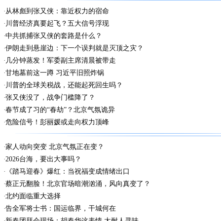
从林彪到张又侠：靠近权力的宿命
川普经济真要起飞？五大信号浮现
中共抓捕张又侠的套路是什么？
伊朗走到悬崖边：下一个误判就是灭顶之灾？
几分钟蒸发！军委副主席清晨被带走
甘地墓前这一蹲 习近平旧照炸锅
川普的全球关税战，还能起死回生吗？
张又侠没了，战争门槛降了？
春节成了习的“春劫”？北京气氛诡异
危险信号！彭丽媛或走向权力顶峰
家人动向突变 北京气氛正在变？
2026台海，要出大事吗？
《踏马迎春》爆红：当祝福变成情绪出口
蔡正元翻脸！北京官场暗潮汹涌，风向真变了？
北约面临重大选择
告全军将士书：国运临界，干城何在
新春团拜会现场：胡春华这表情 太耐人寻味