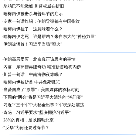
杀鸡已不能儆猴 川普权威在折旧
哈梅内伊被击杀与普珥节的启示
专家一句话炸锅：伊朗导弹都有中国指纹
哈梅内伊挂了，这意味着什么？
哈梅内伊之死，谁是帮凶？来自东大的“神秘力量”
伊朗被斩首！习近平当场“哑火”
伊朗高层团灭，北京真正该思考的事情
内幕：摩萨德再建奇功 精准斩首哈梅内伊
川普一句话 中南海彻夜难眠？
哈梅内伊被斩首 中共兔死狐悲
当爱国成了“原罪”：美国媒体的双标时刻
下周的“两会”将是习近平大清洗的“鸿门宴”
习近平三个军中大秘全出事？军权深处震荡
奇葩！习近平要求“坚决拥护习近平”
28%的真相，足以撼动北京
“反华”为何还要过春节？