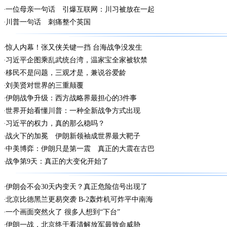
一位母亲一句话 引爆互联网：川习被放在一起
川普一句话 刺痛整个英国
惊人内幕！张又侠关键一挡 台海战争没发生
习近平企图乘乱武统台湾，温家宝全家被软禁
移民不是问题，三观才是，兼说谷爱龄
刘美贤对世界的三重颠覆
伊朗战争升级：西方战略界最担心的3件事
世界开始看懂川普：一种全新战争方式出现
习近平的权力，真的那么稳吗？
战火下的加冕 伊朗新领袖成世界最大靶子
中美博弈：伊朗只是第一震 真正的大震在古巴
战争第9天：真正的大变化开始了
伊朗会不会30天内变天？真正危险信号出现了
北京比德黑兰更易突袭 B-2轰炸机可炸平中南海
一个画面突然火了 很多人想到“下台”
伊朗一战，北京终于看清解放军最致命威胁