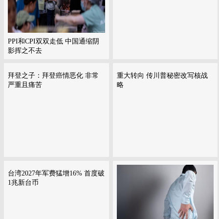
PPI和CPI双双走低 中国通缩阴
影挥之不去
拜登之子：拜登癌情恶化 非常
重大转向 传川普秘密改写核战
严重且痛苦
略
台湾2027年军费猛增16% 首度破
1兆新台币