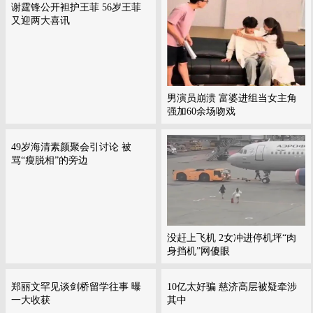
谢霆锋公开袒护王菲 56岁王菲
又迎两大喜讯
男演员崩溃 富婆进组当女主角
强加60余场吻戏
49岁海清素颜聚会引讨论 被
骂“瘦脱相”的旁边
没赶上飞机 2女冲进停机坪“肉
身挡机”网傻眼
郑丽文罕见谈剑桥留学往事 曝
10亿太好骗 慈济高层被疑牵涉
一大收获
其中