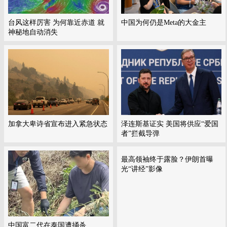
台风这样厉害 为何靠近赤道 就
中国为何仍是Meta的大金主
神秘地自动消失
加拿大卑诗省宣布进入紧急状态
泽连斯基证实 美国将供应“爱国
者”拦截导弹
最高领袖终于露脸？伊朗首曝
光“讲经”影像
中国富二代在泰国遭捅杀