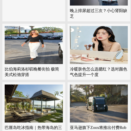
晚上排尿超过三次？小心肾阳缺
乏
比伯海莉洛杉矶晚餐街拍 极简
冷暖肤色怎么选腮红？选对颜色
美式松弛穿搭
气色提升一个度
巴厘岛吃冰指南｜热带海岛的三
亚马逊旗下Zoox将推出付费Rob