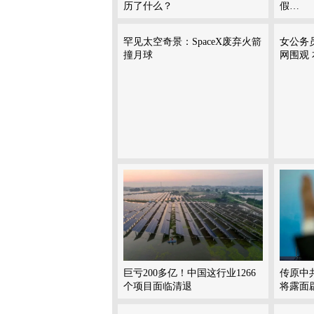
历了什么？
假…
罕见太空奇景：SpaceX废弃火箭
女公务
撞月球
网围观
巨亏200多亿！中国这行业1266
传原中
个项目面临清退
将露面