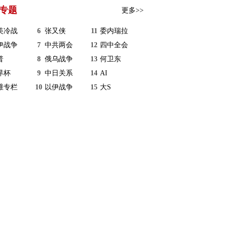
专题
更多>>
美冷战
6
张又侠
11
委内瑞拉
伊战争
7
中共两会
12
四中全会
普
8
俄乌战争
13
何卫东
界杯
9
中日关系
14
AI
维专栏
10
以伊战争
15
大S