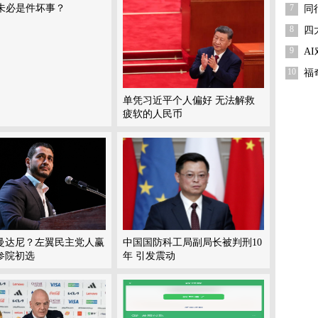
沫未必是件坏事？
7
同
8
四
9
A
10
福
单凭习近平个人偏好 无法解救
疲软的人民币
曼达尼？左翼民主党人赢
中国国防科工局副局长被判刑10
参院初选
年 引发震动