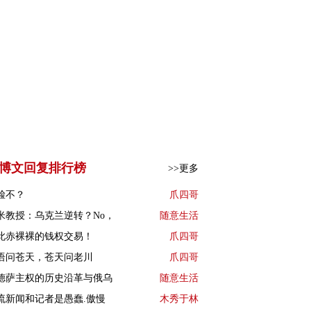
博文回复排行榜
>>更多
脸不？
爪四哥
米教授：乌克兰逆转？No，
随意生活
此赤裸裸的钱权交易！
爪四哥
语问苍天，苍天问老川
爪四哥
德萨主权的历史沿革与俄乌
随意生活
流新闻和记者是愚蠢.傲慢
木秀于林