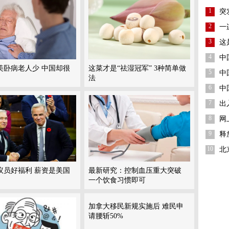
1
突
2
一
3
这
4
中
美卧病老人少 中国却很
这菜才是“祛湿冠军” 3种简单做
5
中
法
6
中
7
出
8
网
9
释
10
北
议员好福利 薪资是美国
最新研究：控制血压重大突破
一个饮食习惯即可
加拿大移民新规实施后 难民申
请腰斩50%