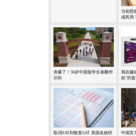
当初想
成死局
夯爆了！30岁中国留学生卷翻华
我在藤
尔街
娃”的
取消SAT到恢复SAT 美国名校经
中国官