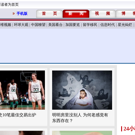
维读者为首页
首
页
新
闻
视
频
博
手机版
万维视频
|
环球大观
|
中国嘹望
|
美国看台
|
加国要览
|
留学移民
|
信息时代
|
星光灿烂
|
史10笔最佳交易出炉
明明房里没别人 为何老感觉有
东西存在？
24