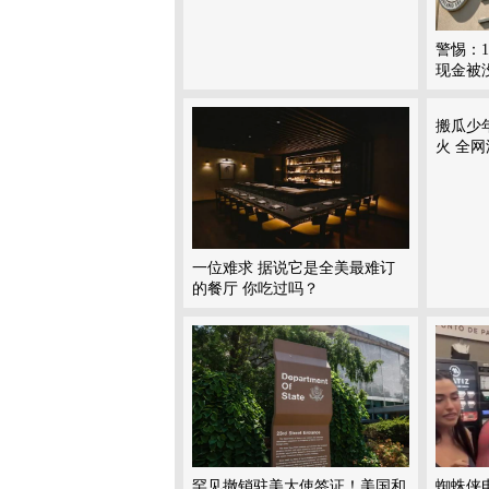
警惕：1
现金被
搬瓜少
火 全
一位难求 据说它是全美最难订
的餐厅 你吃过吗？
罕见撤销驻美大使签证！美国和
蜘蛛侠