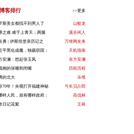
博客排行
>>更多
罗斯美女都找不到男人了
山蛟龙
译之难.难于上青天；两腿
溪谷闲人
良勇 | 伊斯坦堡亲历记之
万维网友来
近平黑化成魔，独裁窃国；
天机指南
方安澜：想起张玉凤
东方安澜
成桐的张嘴和闭嘴
历程历程
腾的北大
乐维
存70年！央视打开福建神秘
弓长贝占郎
哪样人民，就有哪样政府：
高伐林
奇日记花絮
王裕