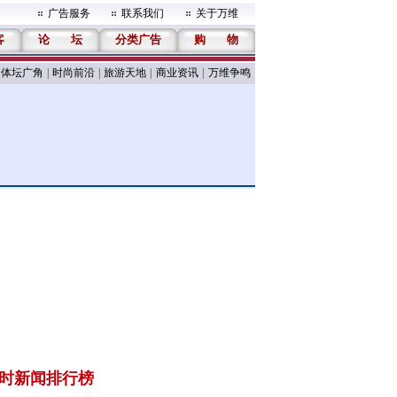
广告服务
联系我们
关于万维
客
论
坛
分类广告
购
物
体坛广角
|
时尚前沿
|
旅游天地
|
商业资讯
|
万维争鸣
小时新闻排行榜