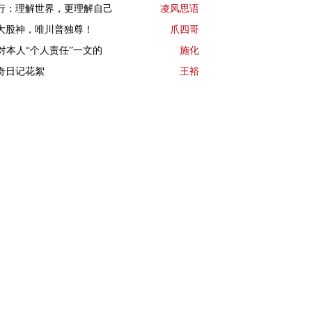
行：理解世界，更理解自己
凌风思语
大股神，唯川普独尊！
爪四哥
I对本人“个人责任”一文的
施化
奇日记花絮
王裕