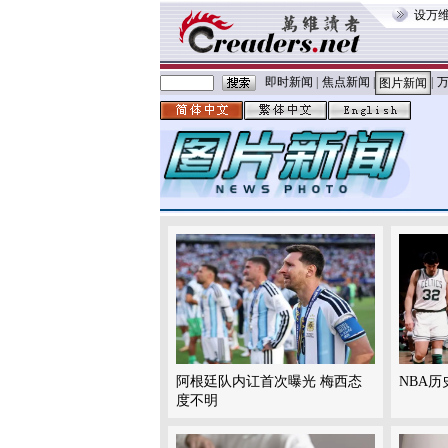
设万
即时新闻
|
焦点新闻
|
|
图片新闻
阿根廷队内讧首次曝光 梅西态
NBA历
度不明