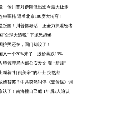
发！传川普对伊朗做出迄今最大让步
连串噩耗 逼着北京180度大转弯！
是叛国！川普撂狠话：正全力抓泄密者
国“全球大追税” 下场恐超惨
国护照还在，国门却没了！
国又一个20%来了！股价暴跌13%
入境管理局内部公安发文 曝 “新规”
上喊着“打倒美帝”的斗士 突然都
放黎智英？中共突然叫停《壹传媒》调
京认了！南海撞自己船 1年后2人追认