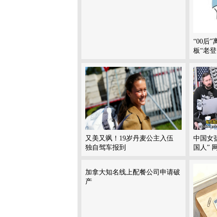
“00后
板“老登
又美又飒！19岁丹麦公主入伍
中国女
独自驾车报到
国人” 
加拿大知名线上配餐公司申请破
产