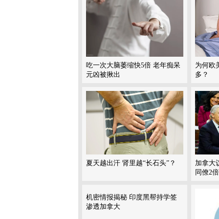
吃一次大脑萎缩快5倍 老年痴呆
为何欧
元凶被揪出
多？
夏天越出汗 肾里越“长石头”？
加拿大
同僚2倍
机密情报揭秘 印度黑帮持学签
渗透加拿大