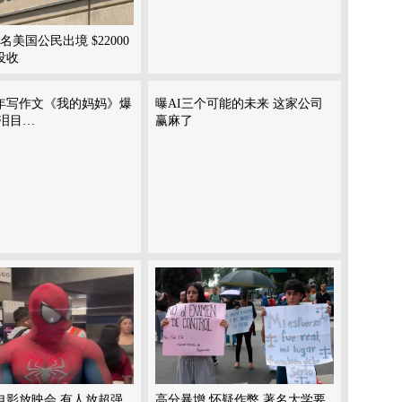
名美国公民出境 $22000
没收
年写作文《我的妈妈》爆
曝AI三个可能的未来 这家公司
网泪目…
赢麻了
电影放映会 有人放超强
高分暴增 怀疑作弊 著名大学要