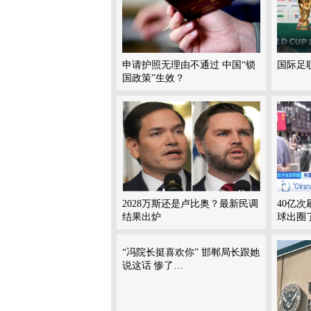
申请护照无理由不通过 中国“锁
国际足
国政策”生效？
2028万斯还是卢比奥？最新民调
40亿次刷
结果出炉
球出圈
“冯院长挺喜欢你” 邯郸局长跟她
说这话 惨了…