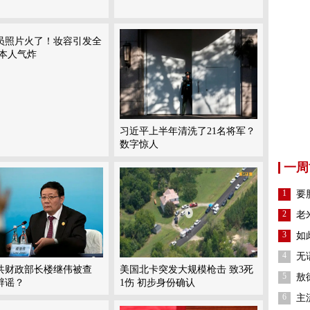
员照片火了！妆容引发全
 本人气炸
习近平上半年清洗了21名将军？
数字惊人
一周
1
要
2
老
3
如
4
无
共财政部长楼继伟被查
美国北卡突发大规模枪击 致3死
5
敖
辟谣？
1伤 初步身份确认
6
主