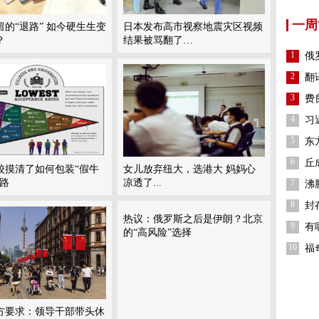
一周
留的“退路” 如今硬生生变
日本发布高市视察地震灾区视频
？
结果被骂翻了…
1
俄
2
翻
3
费
4
习
5
东
6
丘
校摸清了如何包装“假牛
女儿放弃纽大，选港大 妈妈心
套路
凉透了...
7
沸
8
封
热议：俄罗斯之后是伊朗？北京
9
有
的“高风险”选择
10
福
方要求：领导干部带头休