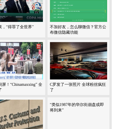
联，“得罪了全世界”
不加好友，怎么聊微信？官方公
布微信隐藏功能
屏！“Chinamaxxing” 全
C罗发了一张照片 全球粉丝疯狂
了
了
“类似1987年的华尔街崩盘或即
将到来”