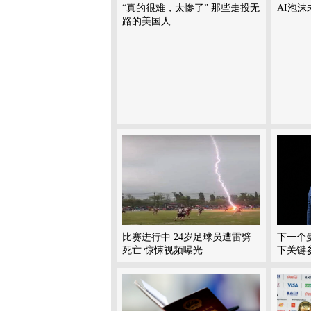
“真的很难，太惨了” 那些走投无
AI泡
路的美国人
比赛进行中 24岁足球员遭雷劈
下一个
死亡 惊悚视频曝光
下关键