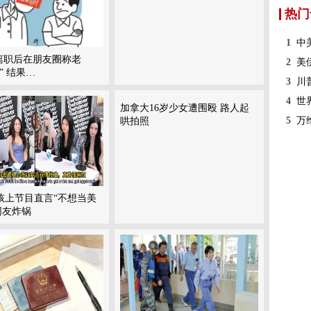
热门
1
中
”离职后在朋友圈称老
2
美
” 结果…
3
川
4
世
加拿大16岁少女遭围殴 路人起
5
万
哄拍照
孩上节目直言“不想当美
网友炸锅