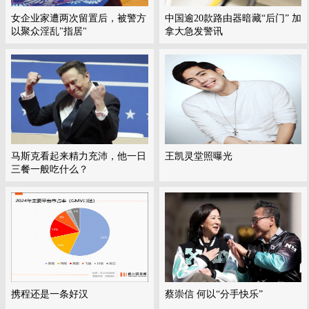
女企业家遭两次留置后，被警方
中国逾20款路由器暗藏“后门” 加
以聚众淫乱"指居"
拿大急发警讯
马斯克看起来精力充沛，他一日
王凯灵堂照曝光
三餐一般吃什么？
携程还是一条好汉
蔡崇信 何以“分手快乐”