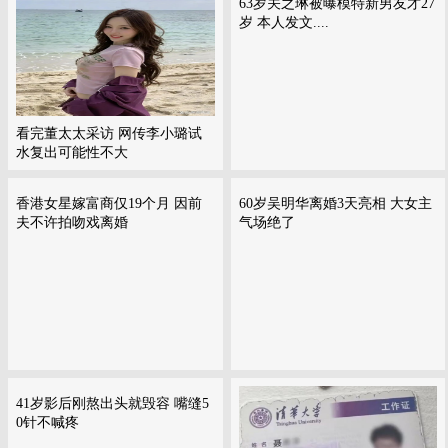
63岁关之琳被曝模特新男友才27
岁 本人发文....
看完董太太采访 网传李小璐试
水复出可能性不大
香港女星嫁富商仅19个月 因前
60岁吴明华离婚3天亮相 大女主
夫不许拍吻戏离婚
气场绝了
41岁影后刚熬出头就毁容 嘴缝5
0针不喊疼