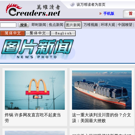
设万维读者为首页
首
手机版
即时新闻
|
焦点新闻
|
|
万维视频
|
环球大观
|
中国嘹望
|
图片新闻
炸锅 许多网友直言吃不起麦当
这一重大谈判没川普的份？介文
劳
汲：美国最大挫败