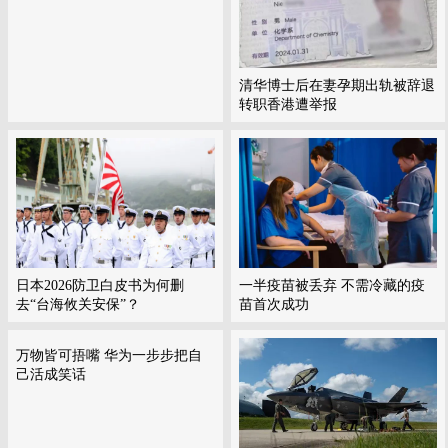
清华博士后在妻孕期出轨被辞退
转职香港遭举报
日本2026防卫白皮书为何删
一半疫苗被丢弃 不需冷藏的疫
去“台海攸关安保”？
苗首次成功
万物皆可捂嘴 华为一步步把自
己活成笑话