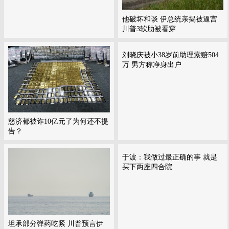
他破坏和谈 伊总统亲揭被逼宫
川普3软肋被看穿
刘晓庆被小38岁前助理索赔504
万 男方称净身出户
慈济都被诈10亿元了为何还不提
告？
于波：我做过最正确的事 就是
买下两座四合院
坦承部分弹药吃紧 川普预言伊