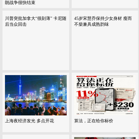
朗战争很快结束
川普突批加拿大“很刻薄” 卡尼随
45岁宋慧乔保持少女身材 瘦而
后当众回击
不柴兼具成熟韵味
上海夜经济发光 多点开花
算法，正在给你标价