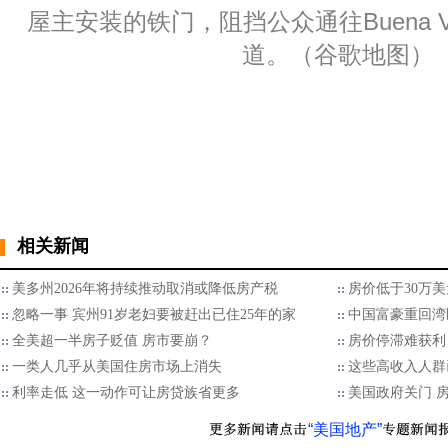
屋主安装的铁门，阻挡公众通往Buena Vis
道。（谷歌地图）
相关新闻
美多州2026年将持续推动取消或降低房产税
房价低于30万
忽略一事 宾州91岁老妇要被赶出已住25年的家
中国富豪重回湾
全美超一半房子贬值 房市要崩？
房价停滞难获利 
一类人几乎从美国住房市场上消失
这些高收入人群已
利率走低 这一动作可让房贷族省更多
美国政府关门 
“美国地产”