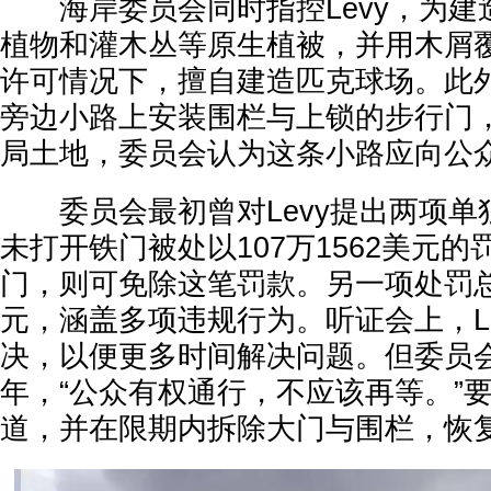
海岸委员会同时指控Levy，为建
植物和灌木丛等原生植被，并用木屑
许可情况下，擅自建造匹克球场。此外
旁边小路上安装围栏与上锁的步行门
局土地，委员会认为这条小路应向公
委员会最初曾对Levy提出两项单
未打开铁门被处以107万1562美元
门，则可免除这笔罚款。另一项处罚总计
元，涵盖多项违规行为。听证会上，L
决，以便更多时间解决问题。但委员
年，“公众有权通行，不应该再等。”要
道，并在限期内拆除大门与围栏，恢