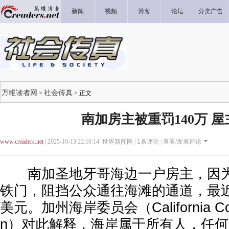
新闻
视频
博客
论坛
分类广告
万维读者网
社会传真
>
> 正文
南加房主被重罚140万 
www.creaders.net
| 2025-10-13 22:10:14 世界新闻网 |
1
条评论 |
查看/发表评论
南加圣地牙哥海边一户房主，因为
铁门，阻挡公众通往海滩的通道，最近
美元。加州海岸委员会（California Coas
n）对此解释，海岸属于所有人，任