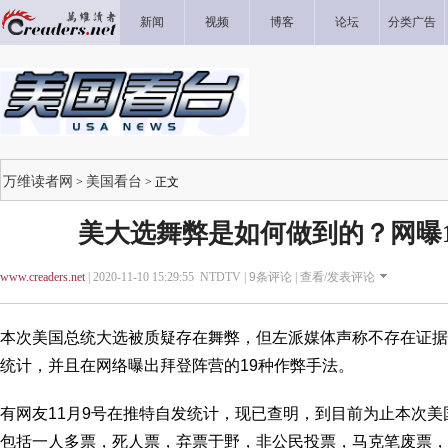
新闻
视频
博客
论坛
分类广告
万维读者网
美国看台
>
> 正文
美大选舞弊是如何做到的？网曝
www.creaders.net
| 2020-11-10 15:29:55 NTDTV |
9
条评论 |
查看/发表评论
本次美国总统大选被质疑存在舞弊，但左派媒体声称不存在证据
统计，并且在网络曝出拜登阵营的19种作弊手法。
有网友11月9号在推特自发统计，现已查明，到目前为止本次美
包括一人多票，死人票，弃票于野，非公民投票，马克笔废票，