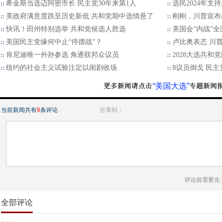
希金斯当选迈阿密市长 民主党30年来第1人
选民2024年支
美政府满意度跌至历史新低 共和党期中选情悬了
刚刚，川普宣布
快讯！田州特别选举 共和党候选人胜选
美国会“内战”
美国民主党缘何中止“停摆战”？
卢比奥表态 川普
肯尼迪唯一外孙参选 角逐联邦众议员
2028大选共和
纽约的社会主义试验注定以闹剧收场
8议员倒戈 民
“美国大选”
当前新闻共有
9
条评论
分享到：
评论前需要先
全部评论