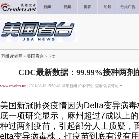
新闻
视频
博客
论坛
分类广告
万维读者网
美国看台
>
> 正文
CDC最新数据：99.99%接种两
www.creaders.net
| 2021-08-10 15:59:48 苹果新闻 |
0
条评论 |
查看/发表评论
美国新冠肺炎疫情因为Delta变异病
底一项研究显示，麻州超过7成以上
种过两剂疫苗，引起部分人士质疑，
elta变异病毒株，打疫苗到底有没有