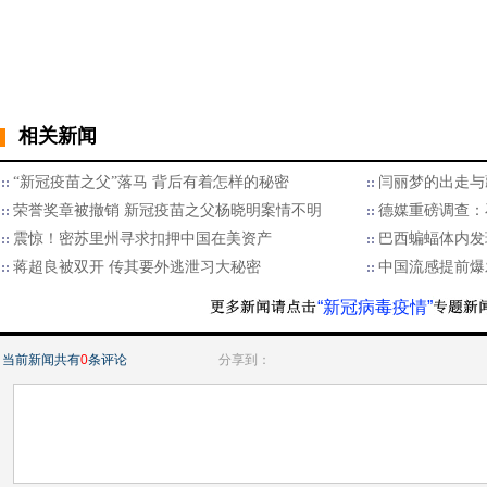
相关新闻
“新冠疫苗之父”落马 背后有着怎样的秘密
闫丽梦的出走与
荣誉奖章被撤销 新冠疫苗之父杨晓明案情不明
德媒重磅调查：
震惊！密苏里州寻求扣押中国在美资产
巴西蝙蝠体内发
蒋超良被双开 传其要外逃泄习大秘密
中国流感提前爆
“新冠病毒疫情”
当前新闻共有
0
条评论
分享到：