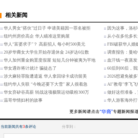
相关新闻
华人男女“搭伙”过日子 申请美籍因一罪名被拒
因为这事，洛杉
纽约州房价高企 华人瞄准这里购屋
从小在多伦多长
华人“富婆求子”？ 高薪招人 每小时500美元
FBI破获华人婚
20岁华裔女大学生开始存退休金 24岁达6位数
调查报告：曼哈
华人加州重金购置度假屋 短短几分钟被夷为平地
血汗钱一夜蒸发
华女遇诈将计就计 骗徒怂了
60后到00后
涉大麻轻罪险遭遣返 华人拿回绿卡成功留美
2026想避免被多
纽约华人失联 “今晚还要下大雪” 家人很着急
AI"教母"李飞
华女弃矽谷高薪 转战这项极限运动吸粉300万
做好这些准备，
温哥华情妇村的故事
华人游客海外打
“华裔”
当前新闻共有
3
条评论
分享到：