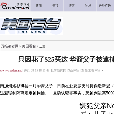
新闻
视频
博客
论坛
分类广告
万维读者网
美国看台
>
> 正文
只因花了$25买这 华裔父子被逮捕 
www.creaders.net
| 2021-08-15 18:11:49 世界新闻网 |
3
条评论 |
查看/发表评论
南加州洛杉矶县一对华裔父子，日前在赴夏威夷时持伪造新冠（CO
逃避强制隔离规定被拘捕。一旦确认犯罪事实，恐被判最高500
嫌犯父亲Nor