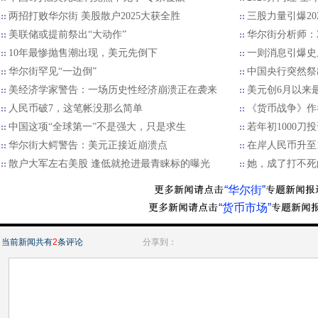
两招打败华尔街 美股散户2025大获全胜
三股力量引爆20
美联储或提前祭出“大动作”
华尔街分析师：2
10年最惨抛售潮出现，美元先倒下
一则消息引爆史
华尔街罕见“一边倒”
中国央行突然祭
美经济学家警告：一场历史性经济崩溃正在袭来
美元创6月以来
人民币破7，这笔帐没那么简单
《货币战争》作
中国这项“全球第一”不是强大，只是求生
若年初1000刀
华尔街大鳄警告：美元正接近崩溃点
在岸人民币升至
散户大军左右美股 逢低就抢进最青睐标的曝光
她，成了打不死
“华尔街”
“货币市场”
当前新闻共有
2
条评论
分享到：