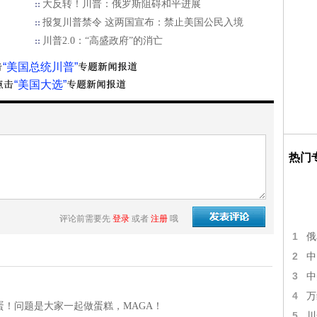
大反转！川普：俄罗斯阻碍和平进展
报复川普禁令 这两国宣布：禁止美国公民入境
川普2.0：“高盛政府”的消亡
“美国总统川普”
“美国大选”
热门
评论前需要先
登录
或者
注册
哦
1
俄
2
中
3
中
4
万
！问题是大家一起做蛋糕，MAGA！
5
川