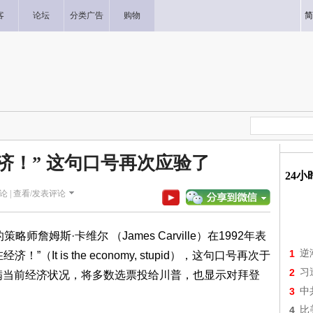
客
论坛
分类广告
购物
简
济！” 这句口号再次应验了
24
论 |
查看/发表评论
的策略师詹姆斯·卡维尔 （James Carville）在1992年表
1
逆
It is the economy, stupid），这句口号再次于
2
习
不满当前经济状况，将多数选票投给川普，也显示对拜登
3
中
4
比