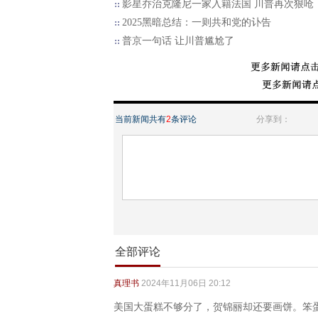
影星乔治克隆尼一家入籍法国 川普再次狠呛
2025黑暗总结：一则共和党的讣告
普京一句话 让川普尴尬了
当前新闻共有
2
条评论
分享到：
全部评论
真理书
2024年11月06日 20:12
美国大蛋糕不够分了，贺锦丽却还要画饼。笨蛋