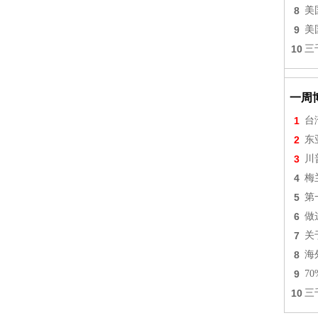
8
美
9
美
10
三
一周
1
台
2
东
3
川
4
梅
5
第
6
做
7
关
8
海
9
7
10
三