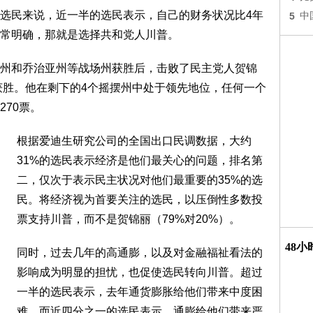
选民来说，近一半的选民表示，自己的财务状况比4年
5
中
常明确，那就是选择共和党人川普。
州和乔治亚州等战场州获胜后，击败了民主党人贺锦
中获胜。他在剩下的4个摇摆州中处于领先地位，任何一个
70票。
根据爱迪生研究公司的全国出口民调数据，大约
31%的选民表示经济是他们最关心的问题，排名第
二，仅次于表示民主状况对他们最重要的35%的选
民。将经济视为首要关注的选民，以压倒性多数投
票支持川普，而不是贺锦丽（79%对20%）。
48
同时，过去几年的高通膨，以及对金融福祉看法的
影响成为明显的担忧，也促使选民转向川普。超过
一半的选民表示，去年通货膨胀给他们带来中度困
难，而近四分之一的选民表示，通膨给他们带来严