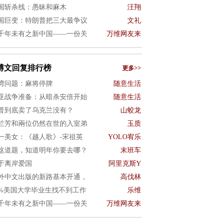
国斩杀线：愚昧和麻木
汪翔
国巨变：特朗普把三大最争议
文礼
千年未有之新中国——一份关
万维网友来
博文回复排行榜
更多>>
湾问题：麻将停牌
随意生活
亚战争准备：从暗杀安倍开始
随意生活
普到底卖了乌克兰没有？
山蛟龙
兰芳和兩位仍然在世的入室弟
玉质
一美女：《越人歌》-宋祖英
YOLO宥乐
这道题，知道明年你要去哪？
末班车
于离岸爱国
阿里克斯Y
外中文出版的新路基本开通，
高伐林
0%美国大学毕业生找不到工作
乐维
千年未有之新中国——一份关
万维网友来