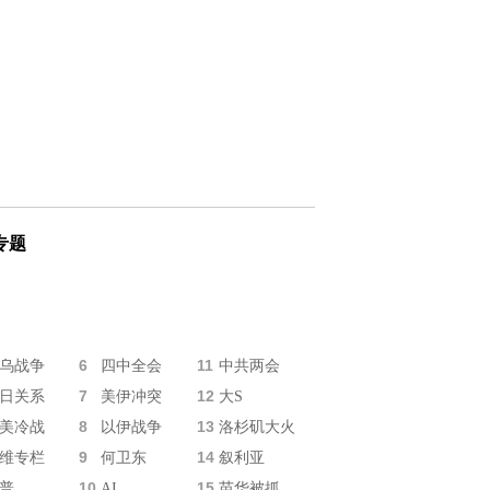
专题
6
11
乌战争
四中全会
中共两会
7
12
日关系
美伊冲突
大S
8
13
美冷战
以伊战争
洛杉矶大火
9
14
维专栏
何卫东
叙利亚
10
15
普
AI
苗华被抓