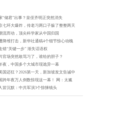
家“储君”出事？皇侄齐明正突然消失
京七环大爆炸，传老习两口子躲了整整两天
潮流而动，顶尖科学家从中国归国
遭降维打击，新华社通稿4个细节惊心动魄
走错“关键一步” 渐失话语权
共官场突然敢骂习了，谁给的胆子？
年夜，中国多个大城市现诡异一幕
美国还狂？2026第一天，新加坡发文告诫中
国跨年夜万人倒数惊现这一幕！ 网：太尴
人皆沉默：中共军演3个惊悚镜头