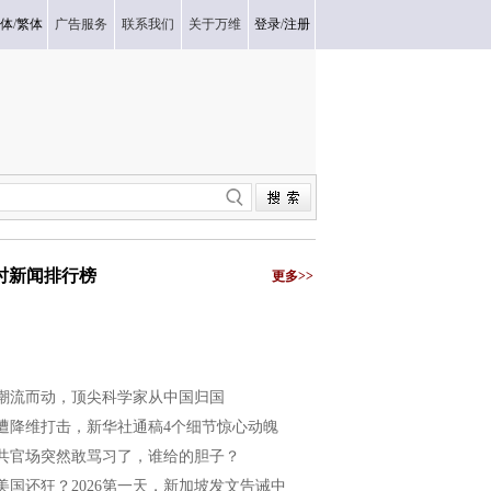
体
/
繁体
广告服务
联系我们
关于万维
登录
/
注册
小时新闻排行榜
更多>>
潮流而动，顶尖科学家从中国归国
遭降维打击，新华社通稿4个细节惊心动魄
共官场突然敢骂习了，谁给的胆子？
美国还狂？2026第一天，新加坡发文告诫中