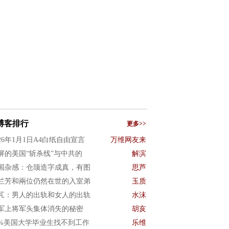
博客排行
更多>>
026年1月1日A4白纸自由宣言
万维网友来
屏的美国“斩杀线”与中共的
解滨
国杂感：仓颉造字成真，有图
思芦
兰芳和兩位仍然在世的入室弟
玉质
芃：男人的出轨和女人的出轨
水沫
军上将军头集体消失的秘密
胡亥
0%美国大学毕业生找不到工作
乐维