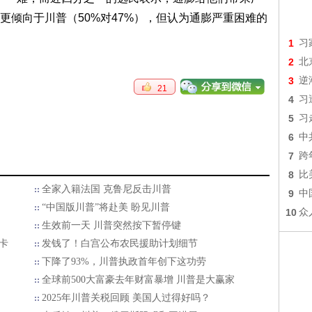
更倾向于川普（50%对47%），但认为通膨严重困难的
1
习
2
北
3
逆
21
4
习
5
习
6
中
7
跨
8
比
全家入籍法国 克鲁尼反击川普
9
中
“中国版川普”将赴美 盼见川普
10
众
生效前一天 川普突然按下暂停键
卡
发钱了！白宫公布农民援助计划细节
下降了93%，川普执政首年创下这功劳
全球前500大富豪去年财富暴增 川普是大赢家
2025年川普关税回顾 美国人过得好吗？