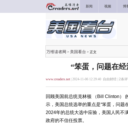
新闻
视频
博
万维读者网
美国看台
>
> 正文
“笨蛋，问题在经
www.creaders.net
| 2024-11-06 12:29:40 自由财经 |
2
条评
回顾美国前总统克林顿 （Bill Clinton） 
示，美国总统选举的重点是“笨蛋，问题在经济！”（
2024年的总统大选中应验，美国人民
政府的不信任投票。