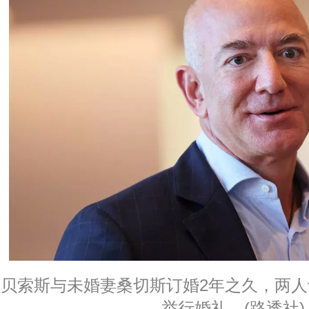
贝索斯与未婚妻桑切斯订婚2年之久，两人
举行婚礼。(路透社)