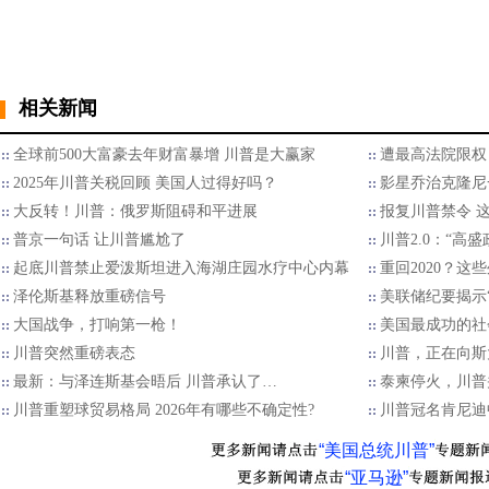
相关新闻
全球前500大富豪去年财富暴增 川普是大赢家
遭最高法院限权
2025年川普关税回顾 美国人过得好吗？
影星乔治克隆尼
大反转！川普：俄罗斯阻碍和平进展
报复川普禁令 
普京一句话 让川普尴尬了
川普2.0：“高
起底川普禁止爱泼斯坦进入海湖庄园水疗中心内幕
重回2020？
泽伦斯基释放重磅信号
美联储纪要揭示“
大国战争，打响第一枪！
美国最成功的社
川普突然重磅表态
川普，正在向斯
最新：与泽连斯基会晤后 川普承认了…
泰柬停火，川普
川普重塑球贸易格局 2026年有哪些不确定性?
川普冠名肯尼迪
“美国总统川普”
“亚马逊”