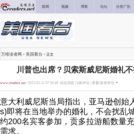
新闻
视频
博客
论坛
分类广告
万维读者网
美国看台
>
> 正文
川普也出席？贝索斯威尼斯婚礼不扰
www.creaders.net
| 2025-03-31 07:59:48 综合消息 |
0
条评论 |
查看/发表评论
意大利威尼斯当局指出，亚马逊创始人贝索斯
s)即将在当地举办的婚礼，不会扰乱
约200名宾客参加，贡多拉游船数量
需求。