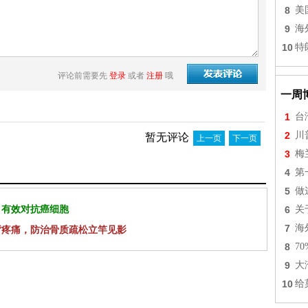
8
美
9
海
10
特
评论前需要先
登录
或者
注册
哦
一周
1
台
2
川
暂无评论
上一页
下一页
3
梅
4
第
5
做
 有效对抗癌细胞
6
关
7
海
背疼痛，防治骨质疏松立竿见影
8
7
9
大
10
给