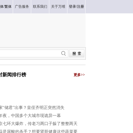
体
/
繁体
广告服务
联系我们
关于万维
登录
/
注册
小时新闻排行榜
更多>>
家“储君”出事？皇侄齐明正突然消失
年夜，中国多个大城市现诡异一幕
京七环大爆炸，传老习两口子躲了整整两天
蒜是尿酸的杀手？想要肾脏健康这些蔬菜要