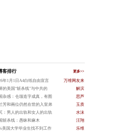
博客排行
更多>>
026年1月1日A4白纸自由宣言
万维网友来
屏的美国“斩杀线”与中共的
解滨
国杂感：仓颉造字成真，有图
思芦
兰芳和兩位仍然在世的入室弟
玉质
芃：男人的出轨和女人的出轨
水沫
国斩杀线：愚昧和麻木
汪翔
0%美国大学毕业生找不到工作
乐维