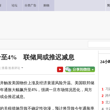
客
论坛
分类广告
购物
简
至4% 联储局或推迟减息
24
|
查看/发表评论
并触发美国物价上涨及经济衰退风险升温。美国联邦储
1
习
年通胀大幅飙升至4%，强调一旦市场情况恶化，局方
2
跨
或会推迟减息。
3
北
的关税措施导致不确定性弥漫，预计将导致今年通胀率
4
大