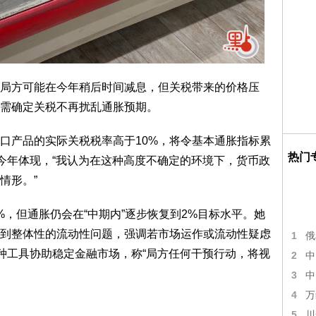
局方可能在今年稍后时间减息，但关税带来的价格压
需确定关税不再扰乱通胀预期。
口产品的实际关税税率高于10%，将令基本通胀指标累
热门
或在今年体现，“我认为在这种高度不确定的环境下，货币政
情形。”
，但通胀仍会在“中期内”逐步恢复到2%目标水平。她
到整体性的流动性问题，强调若市场运作或流动性疑虑
1
俄
多种工具协助稳定金融市场，称“局方任何干预行动，将视
2
中
3
中
4
万
5
川