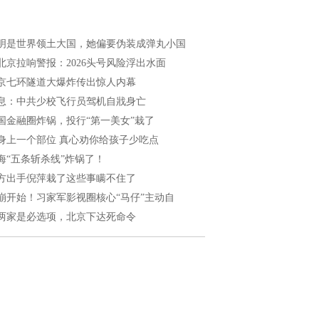
明是世界领土大国，她偏要伪装成弹丸小国
北京拉响警报：2026头号风险浮出水面
京七环隧道大爆炸传出惊人内幕
息：中共少校飞行员驾机自戕身亡
国金融圈炸锅，投行“第一美女”栽了
身上一个部位 真心劝你给孩子少吃点
海“五条斩杀线”炸锅了！
方出手倪萍栽了这些事瞒不住了
崩开始！习家军影视圈核心“马仔”主动自
两家是必选项，北京下达死命令