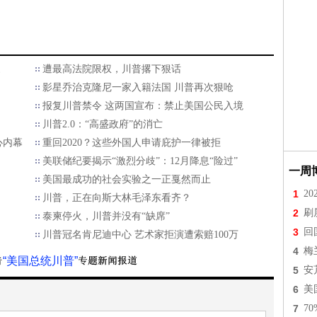
家
遭最高法院限权，川普撂下狠话
影星乔治克隆尼一家入籍法国 川普再次狠呛
报复川普禁令 这两国宣布：禁止美国公民入境
川普2.0：“高盛政府”的消亡
心内幕
重回2020？这些外国人申请庇护一律被拒
美联储纪要揭示“激烈分歧”：12月降息“险过”
一周
美国最成功的社会实验之一正戛然而止
1
2
川普，正在向斯大林毛泽东看齐？
2
刷
泰柬停火，川普并没有“缺席”
3
回
川普冠名肯尼迪中心 艺术家拒演遭索赔100万
4
梅
“美国总统川普”
5
安
6
美
7
7