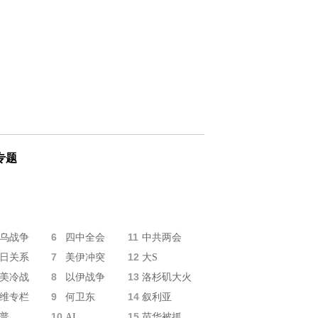
专题
6
11
乌战争
四中全会
中共两会
7
12
日关系
美伊冲突
大S
8
13
美冷战
以伊战争
洛杉矶大火
9
14
维专栏
何卫东
叙利亚
10
15
普
AI
苗华被抓