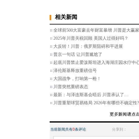
相关新闻
全球前500大富豪去年财富暴增 川普是大赢
2025年川普关税回顾 美国人过得好吗？
大反转！川普：俄罗斯阻碍和平进展
普京一句话 让川普尴尬了
起底川普禁止爱泼斯坦进入海湖庄园水疗中
泽伦斯基释放重磅信号
大国战争，打响第一枪！
川普突然重磅表态
最新：与泽连斯基会晤后 川普承认了…
川普重塑球贸易格局 2026年有哪些不确定性?
当前新闻共有
0
条评论
分享到：