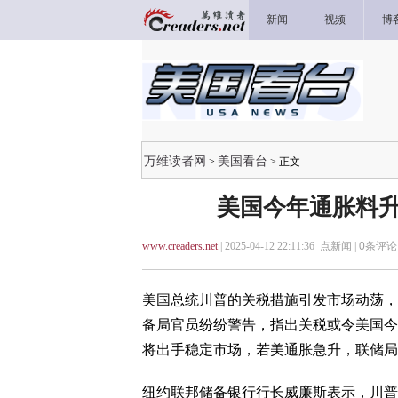
新闻
视频
博
万维读者网
美国看台
>
> 正文
美国今年通胀料升
www.creaders.net
| 2025-04-12 22:11:36 点新闻 |
0
条评论 
美国总统川普的关税措施引发市场动荡，
备局官员纷纷警告，指出关税或令美国今
将出手稳定市场，若美通胀急升，联储局
纽约联邦储备银行行长威廉斯表示，川普