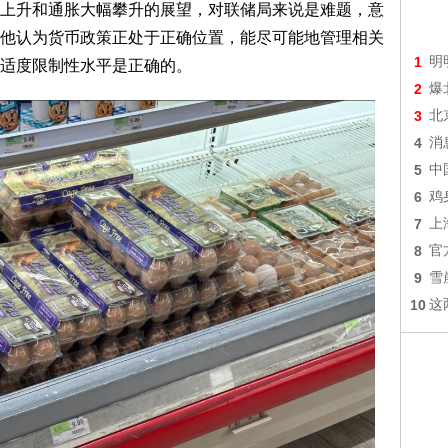
上升和通胀大幅攀升的展望，对联储局来说是难题，意
他认为货币政策正处于正确位置，能尽可能地管理相关
1
明
适度限制性水平是正确的。
2
爆
3
北
4
消
5
中
6
鸡
7
上
8
官
9
雪
10
这