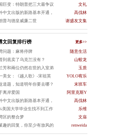
国巨变：特朗普把三大最争议
文礼
外中文出版的新路基本开通，
高伐林
朗普与德皇威廉二世
谢盛友文集
博文回复排行榜
更多>>
湾问题：麻将停牌
随意生活
普到底卖了乌克兰没有？
山蛟龙
兰芳和兩位仍然在世的入室弟
玉质
一美女：《越人歌》-宋祖英
YOLO宥乐
这道题，知道明年你要去哪？
末班车
于离岸爱国
阿里克斯Y
外中文出版的新路基本开通，
高伐林
0%美国大学毕业生找不到工作
乐维
湾区的整合梦
文庙
菓趣的回复，你至少有放风的
renweida