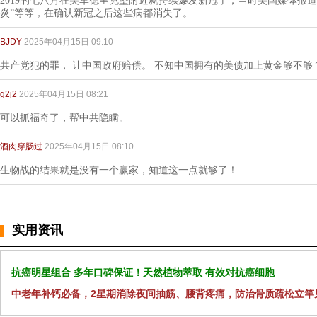
2019的七八月在美军德里克堡附近就持续爆发新冠了，当时美国媒体报道了“白肺病”
炎”等等，在确认新冠之后这些病都消失了。
BJDY
2025年04月15日 09:10
共产党犯的罪， 让中国政府赔偿。 不知中国拥有的美债加上黄金够不够
g2j2
2025年04月15日 08:21
可以抓福奇了，帮中共隐瞒。
酒肉穿肠过
2025年04月15日 08:10
生物战的结果就是没有一个赢家，知道这一点就够了！
实用资讯
抗癌明星组合 多年口碑保证！天然植物萃取 有效对抗癌细胞
中老年补钙必备，2星期消除夜间抽筋、腰背疼痛，防治骨质疏松立竿