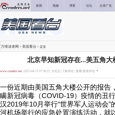
新闻
视频
博客
论坛
分类广告
万维读者网
美国看台
>
> 正文
北京早知新冠存在...美五角
www.creaders.net
| 2025-04-15 07:38:22 大纪元 |
7
条评论 |
查看/发表评论
一份近期由美国五角大楼公开的报告
瞒新冠病毒（COVID-19）疫情的
汉2019年10月举行“世界军人运动会
河机场举行的应急处置演练活动，就