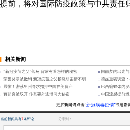
提前，将对国际防疫政策与中共责任
相关新闻
“新冠疫苗之父”落马 背后有着怎样的秘密
闫丽梦的出走与
荣誉奖章被撤销 新冠疫苗之父杨晓明案情不明
德媒重磅调查：
震惊！密苏里州寻求扣押中国在美资产
巴西蝙蝠体内发
蒋超良被双开 传其要外逃泄习大秘密
中国流感提前爆
“新冠病毒疫情”
当前新闻共有
7
条评论
分享到：