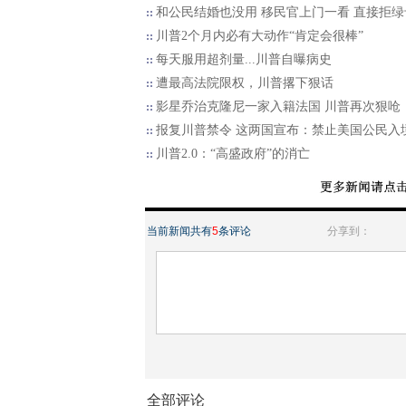
和公民结婚也没用 移民官上门一看 直接拒绿
川普2个月内必有大动作“肯定会很棒”
每天服用超剂量...川普自曝病史
遭最高法院限权，川普撂下狠话
影星乔治克隆尼一家入籍法国 川普再次狠呛
报复川普禁令 这两国宣布：禁止美国公民入
川普2.0：“高盛政府”的消亡
当前新闻共有
5
条评论
分享到：
全部评论