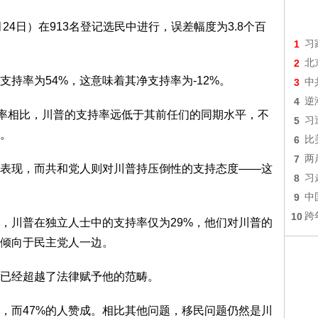
24日）在913名登记选民中进行，误差幅度为3.8个百
1
习
2
北
支持率为54%，这意味着其净支持率为-12%。
3
中
4
逆
持率相比，川普的支持率远低于其前任们的同期水平，不
5
习
。
6
比
7
两
表现，而共和党人则对川普持压倒性的支持态度——这
8
习
9
中
10
跨
，川普在独立人士中的支持率仅为29%，他们对川普的
倾向于民主党人一边。
力已经超越了法律赋予他的范畴。
式，而47%的人赞成。相比其他问题，移民问题仍然是川