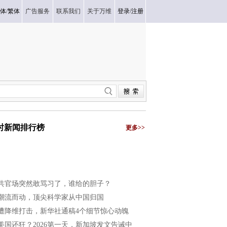
体
/
繁体
广告服务
联系我们
关于万维
登录
/
注册
小时新闻排行榜
更多>>
共官场突然敢骂习了，谁给的胆子？
潮流而动，顶尖科学家从中国归国
遭降维打击，新华社通稿4个细节惊心动魄
美国还狂？2026第一天，新加坡发文告诫中