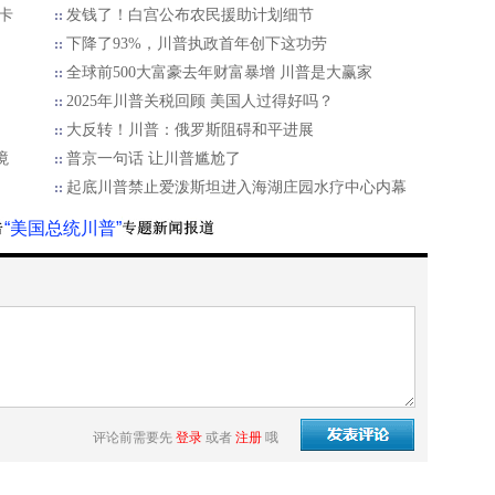
卡
发钱了！白宫公布农民援助计划细节
下降了93%，川普执政首年创下这功劳
全球前500大富豪去年财富暴增 川普是大赢家
2025年川普关税回顾 美国人过得好吗？
大反转！川普：俄罗斯阻碍和平进展
境
普京一句话 让川普尴尬了
起底川普禁止爱泼斯坦进入海湖庄园水疗中心内幕
“美国总统川普”
评论前需要先
登录
或者
注册
哦