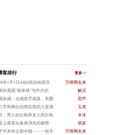
博客排行
更多>>
026年1月1日A4白纸自由宣言
万维网友来
屏的美国“斩杀线”与中共的
解滨
国杂感：仓颉造字成真，有图
思芦
兰芳和兩位仍然在世的入室弟
玉质
芃：男人的出轨和女人的出轨
水沫
军上将军头集体消失的秘密
胡亥
千年未有之新中国——一份关
万维网友来