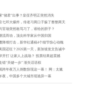
家“储君”出事？皇侄齐明正突然消失
京七环大爆炸，传老习两口子躲了整整两天
共官场突然敢骂习了，谁给的胆子？
潮流而动，顶尖科学家从中国归国
遭降维打击，新华社通稿4个细节惊心动魄
美国还狂？2026第一天，新加坡发文告诫中
岸开打 让家人上战场？ 投票结果超震撼
走错“关键一步” 渐失话语权
国跨年夜万人倒数惊现这一幕！ 网：太尴
年夜，中国多个大城市现诡异一幕