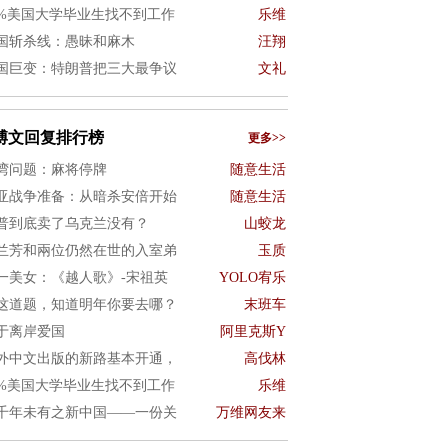
0%美国大学毕业生找不到工作
乐维
国斩杀线：愚昧和麻木
汪翔
国巨变：特朗普把三大最争议
文礼
博文回复排行榜
更多>>
湾问题：麻将停牌
随意生活
亚战争准备：从暗杀安倍开始
随意生活
普到底卖了乌克兰没有？
山蛟龙
兰芳和兩位仍然在世的入室弟
玉质
一美女：《越人歌》-宋祖英
YOLO宥乐
这道题，知道明年你要去哪？
末班车
于离岸爱国
阿里克斯Y
外中文出版的新路基本开通，
高伐林
0%美国大学毕业生找不到工作
乐维
千年未有之新中国——一份关
万维网友来