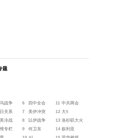
专题
6
11
乌战争
四中全会
中共两会
7
12
日关系
美伊冲突
大S
8
13
美冷战
以伊战争
洛杉矶大火
9
14
维专栏
何卫东
叙利亚
10
15
普
AI
苗华被抓