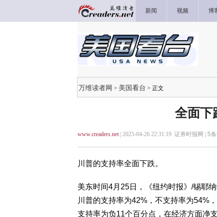
新闻
视频
博
万维读者网
美国看台
>
> 正文
全面下
www.creaders.net
| 2025-04-26 22:31:19 证券时报网 |
5
条
川普的支持率全面下跌。
美东时间4月25日，《纽约时报》/锡耶纳学
川普的支持率为42%，不支持率为54%
支持率为负11个百分点，在经济方面净支