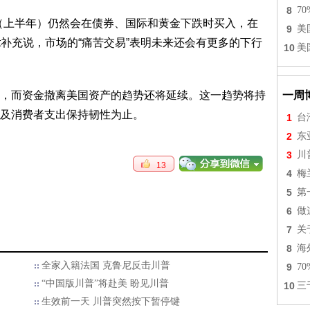
8
7
（上半年）仍然会在债券、国际和黄金下跌时买入，在
9
美
ett补充说，市场的“痛苦交易”表明未来还会有更多的下行
10
美
，而资金撤离美国资产的趋势还将延续。这一趋势将持
一周
及消费者支出保持韧性为止。
1
台
2
东
3
川
13
4
梅
5
第
6
做
7
关
8
海
全家入籍法国 克鲁尼反击川普
9
7
“中国版川普”将赴美 盼见川普
10
三
生效前一天 川普突然按下暂停键