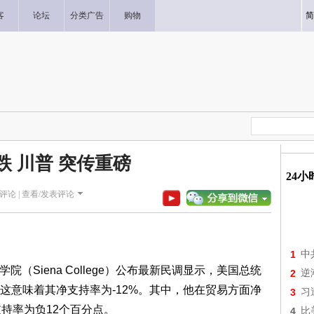
客
论坛
分类广告
购物
简
跌 川普 突传重磅
24
评论 |
查看/发表评论
1
中
院（Siena College）公布最新民调显示，美国总统
2
逆
，这意味着其净支持率为-12%。其中，他在贸易方面净
3
习
持率为负12个百分点。
4
比