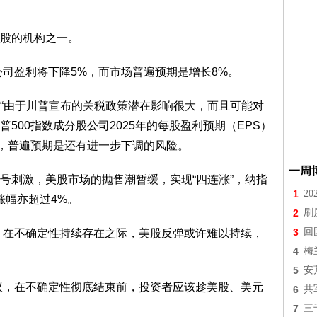
股的机构之一。
股公司盈利将下降5%，而市场普遍预期是增长8%。
“由于川普宣布的关税政策潜在影响很大，而且可能对
500指数成分股公司2025年的每股盈利预期（EPS）
充说，普遍预期是还有进一步下调的风险。
一周
号刺激，美股市场的抛售潮暂缓，实现“四连涨”，纳指
1
2
周涨幅亦超过4%。
2
刷
3
回
）警告称，在不确定性持续存在之际，美股反弹或许难以持续，
4
梅
5
安
nett建议，在不确定性彻底结束前，投资者应该趁美股、美元
6
共
7
三