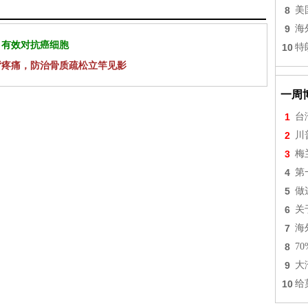
8
美
9
海
 有效对抗癌细胞
10
特
背疼痛，防治骨质疏松立竿见影
一周
1
台
2
川
3
梅
4
第
5
做
6
关
7
海
8
7
9
大
10
给