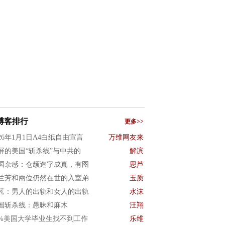
博客排行
更多>>
026年1月1日A4白纸自由宣言
万维网友来
屏的美国“斩杀线”与中共的
解滨
国杂感：仓颉造字成真，有图
思芦
兰芳和兩位仍然在世的入室弟
玉质
芃：男人的出轨和女人的出轨
水沫
国斩杀线：愚昧和麻木
汪翔
0%美国大学毕业生找不到工作
乐维