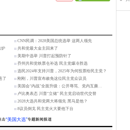
CNN民调：2028美国总统选举 这两人领先
出炉
共和党最大金主回来了
美期中选举 川普打起预防针了
乔州共和党铁票仓补选 民主党爆冷胜选
选民2024年支持川普，2025年为何投票给民主党？
悬了
刚刚，川普宣布赦免这位民主党众议员
美国会“内战”全面升级：公开辱骂、党内互撕…
卢比奥表态 川普“立储” 民主党启动世代交替
2028大选共和党两大将领先 黑马是他？
8议员倒戈 民主党火大要他下台
“美国大选”