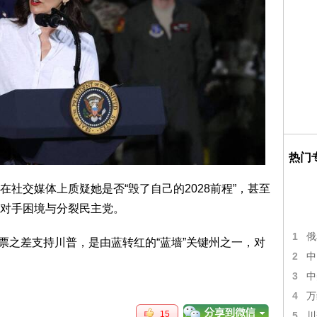
热门
社交媒体上质疑她是否“毁了自己的2028前程”，甚至
对手困境与分裂民主党。
1
俄
万票之差支持川普，是由蓝转红的“蓝墙”关键州之一，对
2
中
3
中
4
万
15
5
川