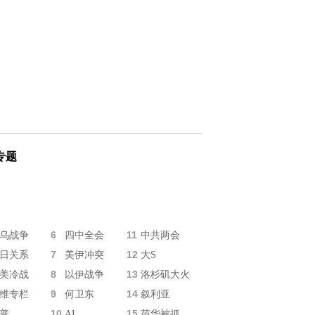
专题
6
11
乌战争
四中全会
中共两会
7
12
日关系
美伊冲突
大S
8
13
美冷战
以伊战争
洛杉矶大火
9
14
维专栏
何卫东
叙利亚
10
15
普
AI
苗华被抓