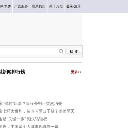
体
/
繁体
广告服务
联系我们
关于万维
登录
/
注册
小时新闻排行榜
更多>>
家“储君”出事？皇侄齐明正突然消失
京七环大爆炸，传老习两口子躲了整整两天
走错“关键一步” 渐失话语权
年夜，中国多个大城市现诡异一幕