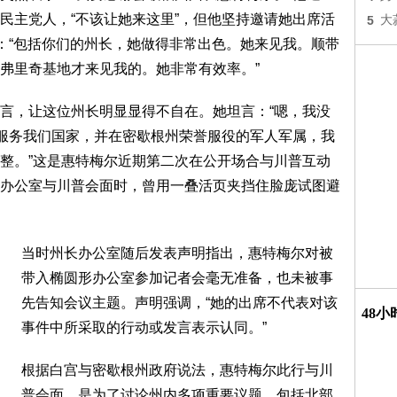
民主党人，“不该让她来这里”，但他坚持邀请她出席活
5
大
说：“包括你们的州长，她做得非常出色。她来见我。顺带
弗里奇基地才来见我的。她非常有效率。”
言，让这位州长明显显得不自在。她坦言：“嗯，我没
有服务我们国家，并在密歇根州荣誉服役的军人军属，我
整。”这是惠特梅尔近期第二次在公开场合与川普互动
办公室与川普会面时，曾用一叠活页夹挡住脸庞试图避
当时州长办公室随后发表声明指出，惠特梅尔对被
带入椭圆形办公室参加记者会毫无准备，也未被事
先告知会议主题。声明强调，“她的出席不代表对该
48
事件中所采取的行动或发言表示认同。”
根据白宫与密歇根州政府说法，惠特梅尔此行与川
普会面，是为了讨论州内多项重要议题，包括北部