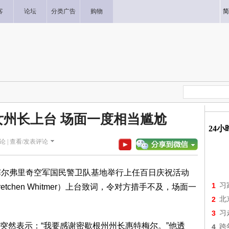
客
论坛
分类广告
购物
简
州长上台 场面一度相当尴尬
24
论 |
查看/发表评论
塞尔弗里奇空军国民警卫队基地举行上任百日庆祝活动
1
习
chen Whitmer）上台致词，令对方措手不及，场面一
2
北
3
习
突然表示：“我要感谢密歇根州州长惠特梅尔。”他透
4
跨