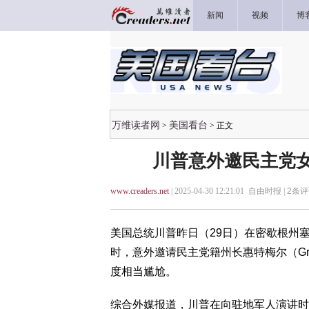
新闻
视频
博
万维读者网
美国看台
>
> 正文
川普意外邀民主党女
www.creaders.net
| 2025-04-30 12:21:01 自由时报 |
2
条评
美国总统川普昨日（29日）在密歇根州
时，意外邀请民主党籍州长惠特梅尔（Gret
度相当尴尬。
综合外媒报道，川普在向驻地军人演讲时