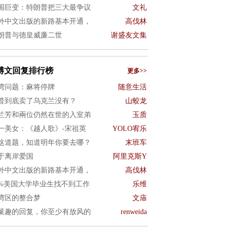
国巨变：特朗普把三大最争议
文礼
外中文出版的新路基本开通，
高伐林
朗普与德皇威廉二世
谢盛友文集
博文回复排行榜
更多>>
湾问题：麻将停牌
随意生活
普到底卖了乌克兰没有？
山蛟龙
兰芳和兩位仍然在世的入室弟
玉质
一美女：《越人歌》-宋祖英
YOLO宥乐
这道题，知道明年你要去哪？
末班车
于离岸爱国
阿里克斯Y
外中文出版的新路基本开通，
高伐林
0%美国大学毕业生找不到工作
乐维
湾区的整合梦
文庙
菓趣的回复，你至少有放风的
renweida