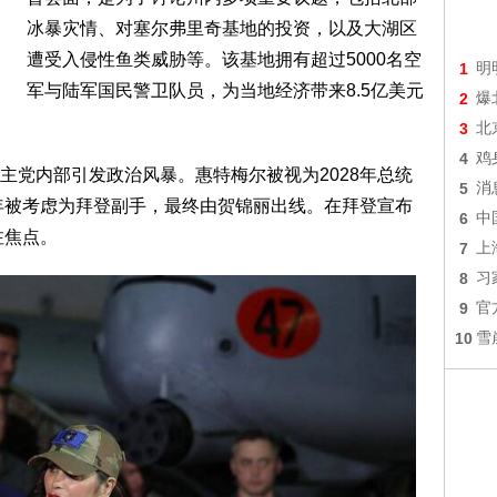
冰暴灾情、对塞尔弗里奇基地的投资，以及大湖区
遭受入侵性鱼类威胁等。该基地拥有超过5000名空
1
明
军与陆军国民警卫队员，为当地经济带来8.5亿美元
2
爆
3
北
4
鸡
主党内部引发政治风暴。惠特梅尔被视为2028年总统
5
消
0年被考虑为拜登副手，最终由贺锦丽出线。在拜登宣布
6
中
注焦点。
7
上
8
习
9
官
10
雪