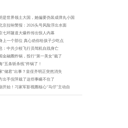
明是世界领土大国，她偏要伪装成弹丸小国
北京拉响警报：2026头号风险浮出水面
京七环隧道大爆炸传出惊人内幕
身上一个部位 真心劝你给孩子少吃点
息：中共少校飞行员驾机自戕身亡
国金融圈炸锅，投行“第一美女”栽了
海“五条斩杀线”炸锅了！
家“储君”出事？皇侄齐明正突然消失
方出手倪萍栽了这些事瞒不住了
崩开始！习家军影视圈核心“马仔”主动自