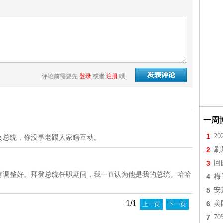
评论前需要先
登录
或者
注册
哦
一周
1
2
女总统，你没事老跟人家瞎互动。
2
刷
3
回
有调整好。拜登总统任职期间，我一直认为他是我的总统。哈哈
4
梅
5
安
1/1
6
美
上一页
下一页
7
7