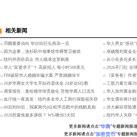
相关新闻
币圈重要动向 华尔街巨头再添一员
华人男女“搭伙
因为这事，洛杉矶中领事馆华裔警卫被抓
准确预判黄金去
纽约州房价高企 华人瞄准这里购屋
从小在多伦多长
华人“富婆求子”？ 高薪招人 每小时500美元
2026开门红 
FBI破获华人婚姻诈骗大案 严查婚姻绿卡
《富爸爸》作者
20岁华裔女大学生开始存退休金 24岁达6位数
三股力量引爆20
调查报告：曼哈顿华埠贵族化 导致华裔人口流失
华人加州重金购
血汗钱一夜蒸发：纽约多名华人工商行保险箱失窃
华女遇诈将计就
60后到00后，我家两代4位程序员戳中的残酷真相
涉大麻轻罪险遭
2026想避免被多课税？ WSJ教你3大招
纽约华人失联 “
“华裔”
“加密货币”