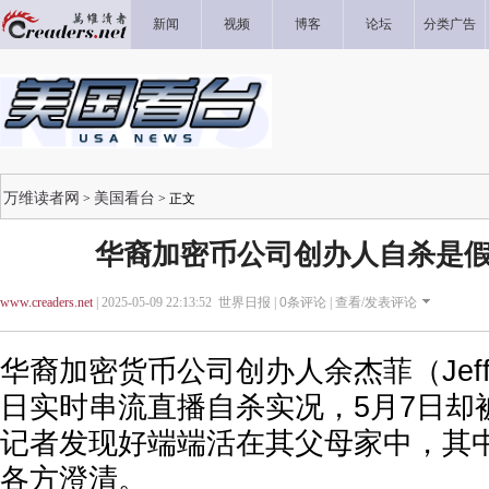
新闻
视频
博客
论坛
分类广告
万维读者网
美国看台
>
> 正文
华裔加密币公司创办人自杀是假
www.creaders.net
| 2025-05-09 22:13:52 世界日报 |
0
条评论 |
查看/发表评论
华裔加密货币公司创办人余杰菲（Jeffy
日实时串流直播自杀实况，5月7日却
记者发现好端端活在其父母家中，其
各方澄清。