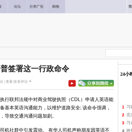
客
论坛
分类广告
购物
简
川普签署这一行政命令
24
论 |
查看/发表评论
执行联邦法规中对商业驾驶执照（CDL）申请人英语能
1
习
备基本英语沟通能力，以维护道路安全; 该命令强调，
2
北
，导致交通沟通问题加剧。
3
习
司机社群中引发震动。 有华人司机声称朋友因英语不
4
跨