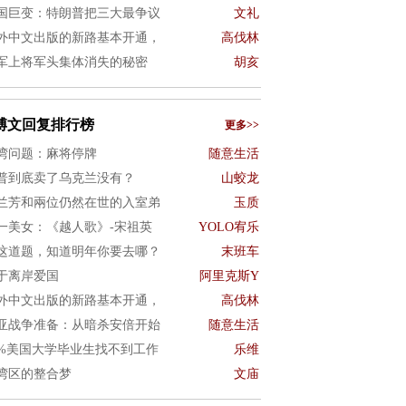
国巨变：特朗普把三大最争议
文礼
外中文出版的新路基本开通，
高伐林
军上将军头集体消失的秘密
胡亥
博文回复排行榜
更多>>
湾问题：麻将停牌
随意生活
普到底卖了乌克兰没有？
山蛟龙
兰芳和兩位仍然在世的入室弟
玉质
一美女：《越人歌》-宋祖英
YOLO宥乐
这道题，知道明年你要去哪？
末班车
于离岸爱国
阿里克斯Y
外中文出版的新路基本开通，
高伐林
亚战争准备：从暗杀安倍开始
随意生活
0%美国大学毕业生找不到工作
乐维
湾区的整合梦
文庙