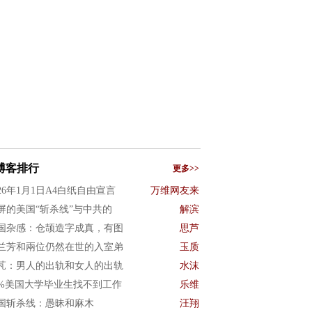
博客排行
更多>>
026年1月1日A4白纸自由宣言
万维网友来
屏的美国“斩杀线”与中共的
解滨
国杂感：仓颉造字成真，有图
思芦
兰芳和兩位仍然在世的入室弟
玉质
芃：男人的出轨和女人的出轨
水沫
0%美国大学毕业生找不到工作
乐维
国斩杀线：愚昧和麻木
汪翔