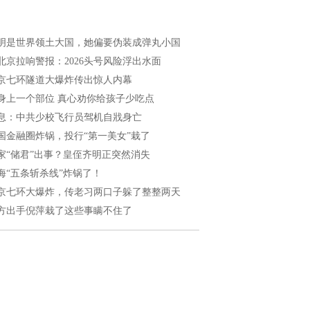
明是世界领土大国，她偏要伪装成弹丸小国
北京拉响警报：2026头号风险浮出水面
京七环隧道大爆炸传出惊人内幕
身上一个部位 真心劝你给孩子少吃点
息：中共少校飞行员驾机自戕身亡
国金融圈炸锅，投行“第一美女”栽了
家“储君”出事？皇侄齐明正突然消失
海“五条斩杀线”炸锅了！
京七环大爆炸，传老习两口子躲了整整两天
方出手倪萍栽了这些事瞒不住了