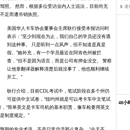
驾照。 然而，根据多位受访业内人士说法，目前尚无
5
逆
不足而遭吊销执照。
美国华人卡车协会董事会主席耿行接受本报访问时
表示：“至少到现在为止，我们自己的学员还没有遇
到这种事。 只是听到一点风声，但不知道是真是
假。”她补充，有一个学员最近在阿肯色州被拦
查，“但不是因为语言，而是公司有押金没交。 警察
让他拿翻译器解释清楚后就没事了，他也顺利继续
开工。”
耿行介绍，目前CDL考试中，笔试阶段在多个州仍
可提供中文试卷，“纽约州就是可以考卡车中文笔试
48
行，“简单英文是卡车司机的基本职责，像车检要用英文
是制度规定。”
预期的专业术语，不是日常交流那么复杂。 “今天不