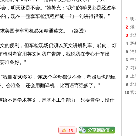
不会，明天还是不会。”她补充：“我们的学员都是经过车
讲的，现在一整套车检流程都能一句一句讲得很溜。”
1
明
2
爆
3
北
4
鸡
文的便利，但车检现场仍须以英文讲解刹车、转向、灯
5
消
“车检时考官用英文问我广告牌，我说我在专心开车没
6
中
要准备好。”
7
习
8
上
“我朋友50多岁，连26个字母都认不全，考照后也能应
9
北
好、会准备，还会用翻译机，比西语裔强多了。”
10
官
车英语不是学术英文，是基本工作能力，只要肯学，没什
15