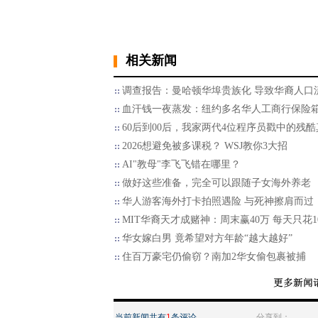
相关新闻
调查报告：曼哈顿华埠贵族化 导致华裔人口
血汗钱一夜蒸发：纽约多名华人工商行保险
60后到00后，我家两代4位程序员戳中的残酷
2026想避免被多课税？ WSJ教你3大招
AI"教母"李飞飞错在哪里？
做好这些准备，完全可以跟随子女海外养老
华人游客海外打卡拍照遇险 与死神擦肩而过
MIT华裔天才成赌神：周末赢40万 每天只花1
华女嫁白男 竟希望对方年龄“越大越好”
住百万豪宅仍偷窃？南加2华女偷包裹被捕
当前新闻共有
1
条评论
分享到：