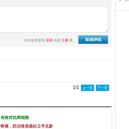
评论前需要先
登录
或者
注册
哦
1/1
上一页
下一页
 有效对抗癌细胞
背疼痛，防治骨质疏松立竿见影