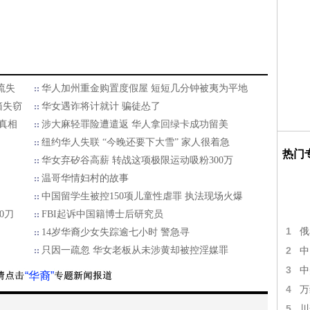
流失
华人加州重金购置度假屋 短短几分钟被夷为平地
箱失窃
华女遇诈将计就计 骗徒怂了
真相
涉大麻轻罪险遭遣返 华人拿回绿卡成功留美
纽约华人失联 “今晚还要下大雪” 家人很着急
热门
华女弃矽谷高薪 转战这项极限运动吸粉300万
温哥华情妇村的故事
中国留学生被控150项儿童性虐罪 执法现场火爆
0刀
FBI起诉中国籍博士后研究员
1
俄
14岁华裔少女失踪逾七小时 警急寻
只因一疏忽 华女老板从未涉黄却被控淫媒罪
2
中
3
中
“华裔”
4
万
5
川