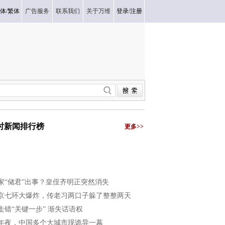
体
/
繁体
广告服务
联系我们
关于万维
登录
/
注册
小时新闻排行榜
更多>>
家“储君”出事？皇侄齐明正突然消失
京七环大爆炸，传老习两口子躲了整整两天
走错“关键一步” 渐失话语权
年夜，中国多个大城市现诡异一幕