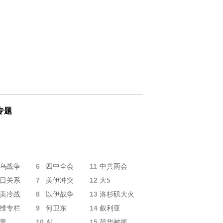
专题
6
11
乌战争
四中全会
中共两会
7
12
日关系
美伊冲突
大S
8
13
美冷战
以伊战争
洛杉矶大火
9
14
维专栏
何卫东
叙利亚
10
15
普
AI
苗华被抓