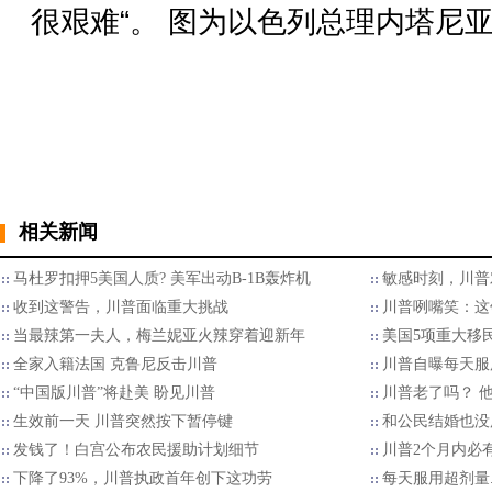
相关新闻
马杜罗扣押5美国人质? 美军出动B-1B轰炸机
敏感时刻，川普
收到这警告，川普面临重大挑战
川普咧嘴笑：这
当最辣第一夫人，梅兰妮亚火辣穿着迎新年
美国5项重大移
全家入籍法国 克鲁尼反击川普
川普自曝每天服
“中国版川普”将赴美 盼见川普
川普老了吗？ 
生效前一天 川普突然按下暂停键
和公民结婚也没
发钱了！白宫公布农民援助计划细节
川普2个月内必
下降了93%，川普执政首年创下这功劳
每天服用超剂量.