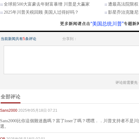
全球前500大富豪去年财富暴增 川普是大赢家
遭最高法院限权
2025年川普关税回顾 美国人过得好吗？
影星乔治克隆尼
“美国总统川普”
当前新闻共有
5
条评论
分享到：
评论前需要先
全部评论
Sans2000
2025年05月18日 07:21
Sans2000比你這個雞迷蠢嗎？當了loser了嗎？嘿嘿．．川普支持者
選。