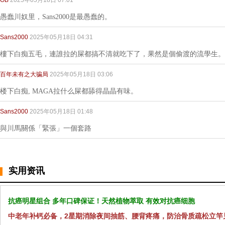
OB
2025年05月18日 07:01
愚蠢川奴里，Sans2000是最愚蠢的。
Sans2000
2025年05月18日 04:31
樓下白痴五毛，連誰拉的屎都搞不清就吃下了，果然是個偷渡的流學生。
百年未有之大骗局
2025年05月18日 03:06
楼下白痴, MAGA拉什么屎都舔得晶晶有味。
Sans2000
2025年05月18日 01:48
與川馬關係「緊張」一個套路
实用资讯
抗癌明星组合 多年口碑保证！天然植物萃取 有效对抗癌细胞
中老年补钙必备，2星期消除夜间抽筋、腰背疼痛，防治骨质疏松立竿