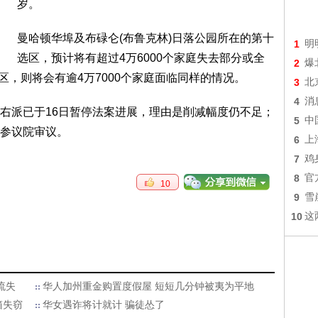
岁。
曼哈顿华埠及布碌仑(布鲁克林)日落公园所在的第十
1
明
选区，预计将有超过4万6000个家庭失去部分或全
2
爆
区，则将会有逾4万7000个家庭面临同样的情况。
3
北
4
消
右派已于16日暂停法案进展，理由是削减幅度仍不足；
5
中
参议院审议。
6
上
7
鸡
8
官
10
9
雪
10
这
流失
华人加州重金购置度假屋 短短几分钟被夷为平地
箱失窃
华女遇诈将计就计 骗徒怂了