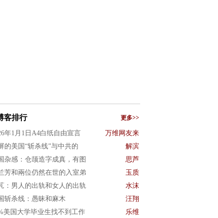
博客排行
更多>>
026年1月1日A4白纸自由宣言
万维网友来
屏的美国“斩杀线”与中共的
解滨
国杂感：仓颉造字成真，有图
思芦
兰芳和兩位仍然在世的入室弟
玉质
芃：男人的出轨和女人的出轨
水沫
国斩杀线：愚昧和麻木
汪翔
0%美国大学毕业生找不到工作
乐维