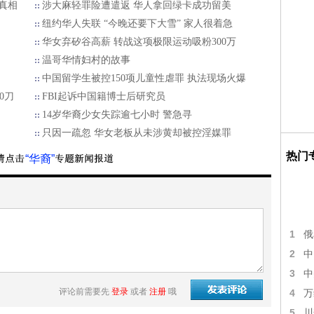
真相
涉大麻轻罪险遭遣返 华人拿回绿卡成功留美
纽约华人失联 “今晚还要下大雪” 家人很着急
华女弃矽谷高薪 转战这项极限运动吸粉300万
温哥华情妇村的故事
中国留学生被控150项儿童性虐罪 执法现场火爆
0刀
FBI起诉中国籍博士后研究员
14岁华裔少女失踪逾七小时 警急寻
只因一疏忽 华女老板从未涉黄却被控淫媒罪
热门
“华裔”
1
俄
2
中
3
中
评论前需要先
登录
或者
注册
哦
4
万
5
川