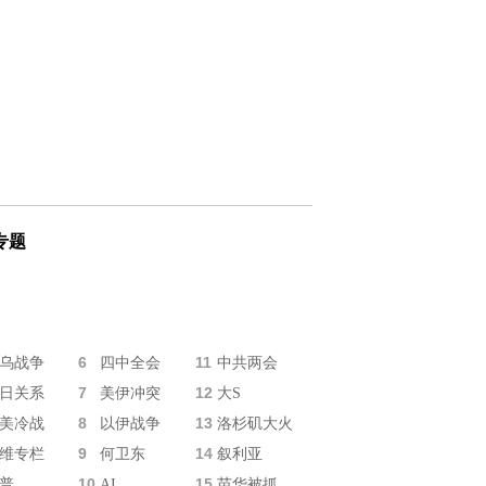
专题
6
11
乌战争
四中全会
中共两会
7
12
日关系
美伊冲突
大S
8
13
美冷战
以伊战争
洛杉矶大火
9
14
维专栏
何卫东
叙利亚
10
15
普
AI
苗华被抓