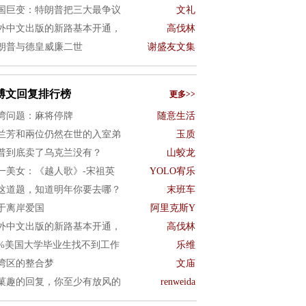
国巨变：特朗普把三大最争议
文礼
外中文出版的新路基本开通，
高伐林
朗普与德皇威廉二世
谢盛友文集
博文回复排行榜
更多>>
湾问题：麻将停牌
随意生活
兰芳和兩位仍然在世的入室弟
玉质
普到底卖了乌克兰没有？
山蛟龙
一美女：《越人歌》-宋祖英
YOLO宥乐
这道题，知道明年你要去哪？
末班车
于离岸爱国
阿里克斯Y
外中文出版的新路基本开通，
高伐林
0%美国大学毕业生找不到工作
乐维
湾区的整合梦
文庙
菓趣的回复，你至少有放风的
renweida