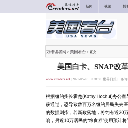
新闻
视频
博
万维读者网
美国看台
>
> 正文
美国白卡、SNAP改
www.creaders.net
| 2025-05-18 19:38:56 世界日报 |
1
条评
根据纽约州长霍楚(Kathy Hochul
获通过，恐导致数百万名纽约居民失去医
的数据则指，若新政落地，将约有近20
响，另近10万居民的“粮食券”使用预计