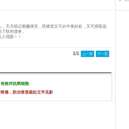
人，天天惦记着赚便宜，民猪党又可从中拿好处，又可捞取选
添了联邦债务。
丢人现眼！！
1/1
上一页
下一页
 有效对抗癌细胞
背疼痛，防治骨质疏松立竿见影