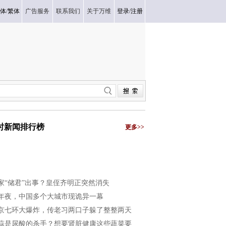
体
/
繁体
广告服务
联系我们
关于万维
登录
/
注册
小时新闻排行榜
更多>>
家“储君”出事？皇侄齐明正突然消失
年夜，中国多个大城市现诡异一幕
京七环大爆炸，传老习两口子躲了整整两天
蒜是尿酸的杀手？想要肾脏健康这些蔬菜要