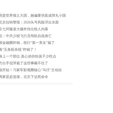
明是世界领土大国，她偏要伪装成弹丸小国
北京拉响警报：2026头号风险浮出水面
京七环隧道大爆炸传出惊人内幕
息：中共少校飞行员驾机自戕身亡
国金融圈炸锅，投行“第一美女”栽了
海“五条斩杀线”炸锅了！
身上一个部位 真心劝你给孩子少吃点
方出手倪萍栽了这些事瞒不住了
崩开始！习家军影视圈核心“马仔”主动自
两家是必选项，北京下达死命令