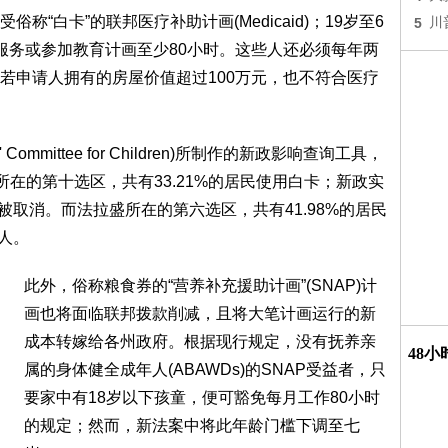
“白卡”的联邦医疗补助计画(Medicaid)；19岁至6
5
川
服务或参加教育计画至少80小时。这些人还必须每年两
若申请人拥有的房屋价值超过100万元，也不符合医疗
ommittee for Children)所制作的新政影响查询工具，
所在的第十选区，共有33.21%的居民使用白卡；新政实
被取消。而法拉盛所在的第六选区，共有41.98%的居民
0人。
此外，俗称粮食券的“营养补充援助计画”(SNAP)计
画也将面临联邦拨款削减，且将大笔计画运行的新
成本转嫁给各州政府。根据现行规定，没有抚养亲
48
属的身体健全成年人(ABAWDs)的SNAP受益者，只
要家中有18岁以下孩童，便可豁免每月工作80小时
的规定；然而，新法案中将此年龄门槛下调至七