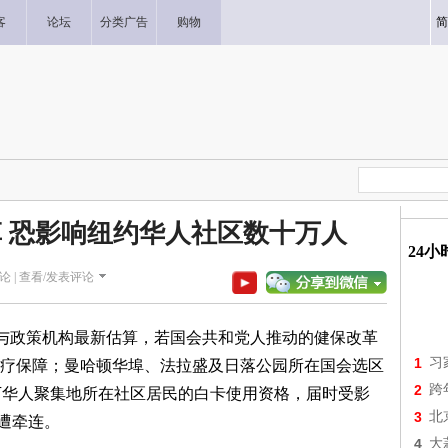
客
论坛
分类广告
购物
简
革 恐影响纽约华人社区数十万人
24
论 |
查看/发表评论
)办公室与政策机构最新估算，若国会共和党人推动的健保改革
1
习
疗保障；曼哈顿华埠、法拉盛及日落公园所在国会选区
2
跨
万华人聚集地所在社区居民的白卡使用资格，届时受影
3
北
将遭牵连。
4
大