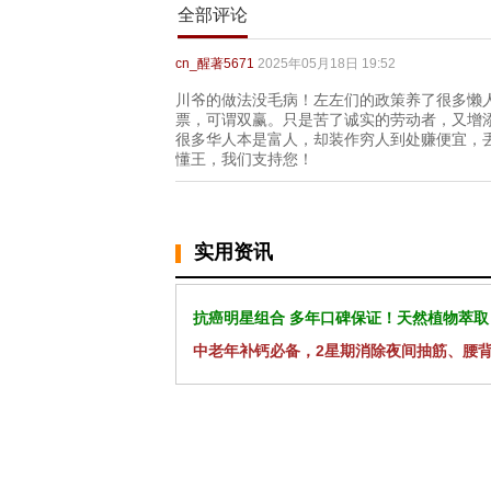
全部评论
cn_醒著5671
2025年05月18日 19:52
川爷的做法没毛病！左左们的政策养了很多懒
票，可谓双赢。只是苦了诚实的劳动者，又增
很多华人本是富人，却装作穷人到处赚便宜，
懂王，我们支持您！
实用资讯
抗癌明星组合 多年口碑保证！天然植物萃取
中老年补钙必备，2星期消除夜间抽筋、腰