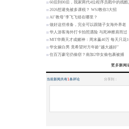
60后到00后，我家两代4位程序员戳中的残酷
2026想避免被多课税？ WSJ教你3大招
AI"教母"李飞飞错在哪里？
做好这些准备，完全可以跟随子女海外养老
华人游客海外打卡拍照遇险 与死神擦肩而过
MIT华裔天才成赌神：周末赢40万 每天只花1
华女嫁白男 竟希望对方年龄“越大越好”
住百万豪宅仍偷窃？南加2华女偷包裹被捕
当前新闻共有
1
条评论
分享到：