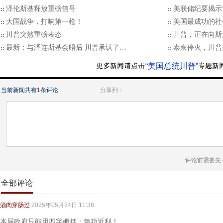
泽伦斯基释放重磅信号
美联储纪要揭示“
大国战争，打响第一枪！
美国最成功的社
川普突然重磅表态
川普，正在向斯
最新：与泽连斯基会晤后 川普承认了…
泰柬停火，川普
“美国总统川普”
当前新闻共有
1
条评论
分享到：
评论前需要先
全部评论
酒肉穿肠过
2025年05月24日 11:38
本届政府只能用四字概括：急功近利！