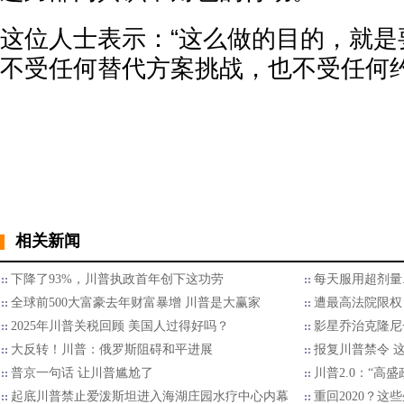
这位人士表示：“这么做的目的，就是
不受任何替代方案挑战，也不受任何约
相关新闻
下降了93%，川普执政首年创下这功劳
每天服用超剂量.
全球前500大富豪去年财富暴增 川普是大赢家
遭最高法院限权
2025年川普关税回顾 美国人过得好吗？
影星乔治克隆尼
大反转！川普：俄罗斯阻碍和平进展
报复川普禁令 
普京一句话 让川普尴尬了
川普2.0：“高
起底川普禁止爱泼斯坦进入海湖庄园水疗中心内幕
重回2020？