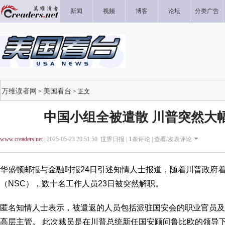
新闻
视频
博客
论坛
分类广告
万维读者网
美国看台
>
> 正文
中国小组全被遣散 川普突然大
www.creaders.net
| 2025-05-23 20:51:50 世界日报 |
1
条评论 |
查看/发表评论
华盛顿邮报与金融时报24日引述知情人士报道，随着川普政府
（NSC），数十名工作人员23日被突然解职。
匿名知情人士表示，被遣返的人员包括派驻国安会的职业官员及
高层主管。 此次裁员是在川普总统新任国安顾问鲁比欧的领导