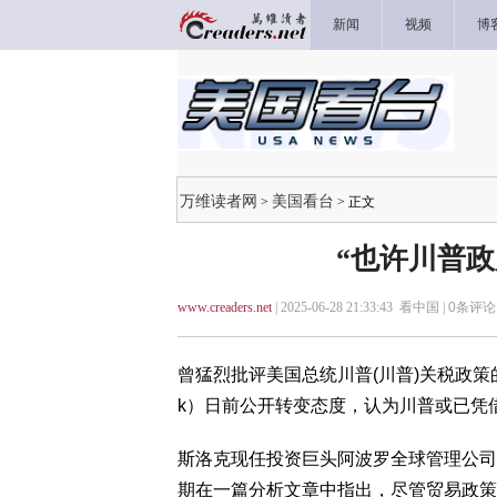
新闻
视频
博
万维读者网
美国看台
>
> 正文
“也许川普
www.creaders.net
| 2025-06-28 21:33:43 看中国 |
0
条评论 
曾猛烈批评美国总统川普(川普)关税政策的知
k）日前公开转变态度，认为川普或已凭
斯洛克现任投资巨头阿波罗全球管理公司（Apol
期在一篇分析文章中指出，尽管贸易政策