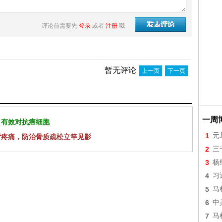
评论前需要先
登录
或者
注册
哦
暂无评论
上一页
下一页
一周
 有效对抗癌细胞
1
元
背疼痛，防治骨质疏松立竿见影
2
三
3
杨
4
习
5
马
6
中
7
马