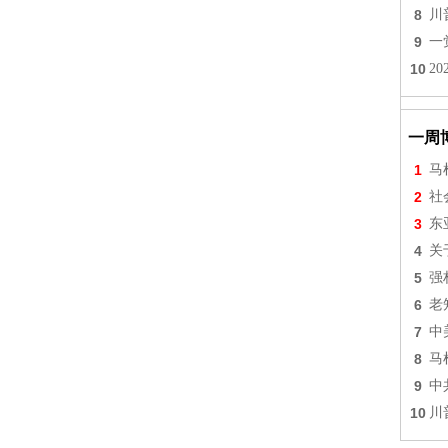
8
川
9
一
10
2
一周
1
马
2
社
3
东
4
关
5
强
6
老
7
中
8
马
9
中
10
川