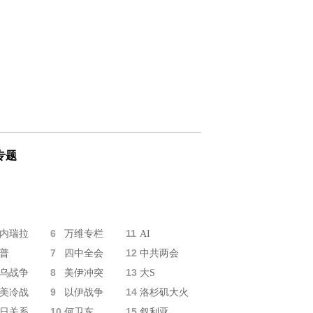
专题
6
11
内瑞拉
万维专栏
AI
7
12
普
四中全会
中共两会
8
13
乌战争
美伊冲突
大S
9
14
美冷战
以伊战争
洛杉矶大火
10
15
日关系
何卫东
叙利亚