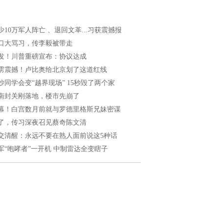
少10万军人阵亡 、退回文革...习获震撼报
口大骂习，传李毅被带走
发！川普重磅宣布：协议达成
雳震撼！卢比奥给北京划了这道红线
沙同学会变“越界现场” 15秒毁了两个家
南封关刚落地，楼市先崩了
幕！白宫数月前就与罗德里格斯兄妹密谋
了，传习深夜召见蔡奇陈文清
交清醒：永远不要在熟人面前说这5种话
军“咆哮者”一开机 中制雷达全变瞎子