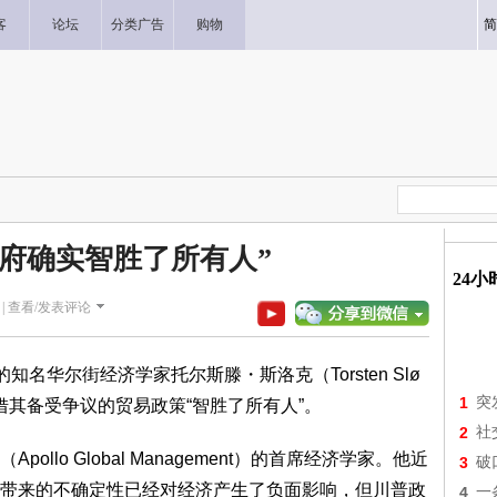
客
论坛
分类广告
购物
简
政府确实智胜了所有人”
24
|
查看/发表评论
名华尔街经济学家托尔斯滕・斯洛克（Torsten Slø
1
突
借其备受争议的贸易政策“智胜了所有人”。
2
社
lo Global Management）的首席经济学家。他近
3
破
带来的不确定性已经对经济产生了负面影响，但川普政
4
一