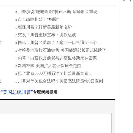
川普演说“嗯嗯啊啊”怪声不断 翻译原音重现
市长怒呛川普：“狗屁”
都怪川普？打断美股新年涨势
突发！川普重磅宣布：协议达成
油
快讯：川普又退群了！这回一口气退了66个…
掌控委内瑞拉石油销售 美国能源部长正式摊牌了
内幕！白宫数月前就与罗德里格斯兄妹密谋
新增25国 美国扩大签证保证金范围
抢了北京5000万桶石油？川普最新宣布…
息
川普对等关税合法吗？美最高法院最快9日宣判
“美国总统川普”