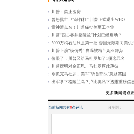
川普：禁止囤房
曾怒批世卫“敲竹杠” 川普正式退出WHO
雷神遭点名！川普痛批美军工企业
川普“四步吞并格陵兰”计划已经启动？
5000万桶石油只是第一批 委国无限期向美供
川普上演“模仿秀” 自曝被梅兰妮亚嫌弃…
傻眼了，川普又给马杜罗加了1项这罪名
川普摆明对金正恩、马杜罗厚此薄彼
刚抓完马杜罗…美军“斩首部队”急赴英国
出军拿下格陵兰岛？卢比奥私下透露重磅信
当前新闻共有
0
条评论
分享到：