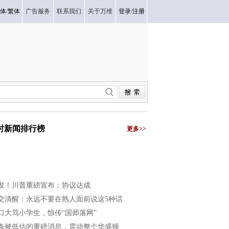
体
/
繁体
广告服务
联系我们
关于万维
登录
/
注册
小时新闻排行榜
更多>>
发！川普重磅宣布：协议达成
交清醒：永远不要在熟人面前说这5种话
口大骂小学生，惊传“国师落网”
条被低估的重磅消息，震动整个华盛顿