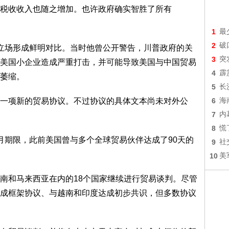
国税收收入也随之增加。也许政府确实智胜了所有
1
最
2
破
立场形成鲜明对比。当时他曾公开警告，川普政府的关
3
突
美国小企业造成严重打击，并可能导致美国与中国贸易
4
霹
萎缩。
5
长
一项新的贸易协议。不过协议的具体文本尚未对外公
6
海
7
内
8
慌
月期限，此前美国曾与多个全球贸易伙伴达成了90天的
9
社
10
美
南和马来西亚在内的18个国家继续进行贸易谈判。尽管
成框架协议、与越南和印度达成初步共识，但多数协议