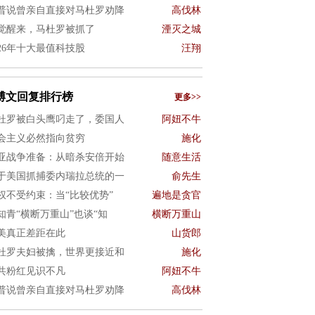
普说曾亲自直接对马杜罗劝降
高伐林
觉醒来，马杜罗被抓了
湮灭之城
026年十大最值科技股
汪翔
博文回复排行榜
更多>>
杜罗被白头鹰叼走了，委国人
阿妞不牛
会主义必然指向贫穷
施化
亚战争准备：从暗杀安倍开始
随意生活
于美国抓捕委内瑞拉总统的一
俞先生
权不受约束：当“比较优势”
遍地是贪官
知青“横断万重山”也谈“知
横断万重山
美真正差距在此
山货郎
杜罗夫妇被擒，世界更接近和
施化
共粉红见识不凡
阿妞不牛
普说曾亲自直接对马杜罗劝降
高伐林