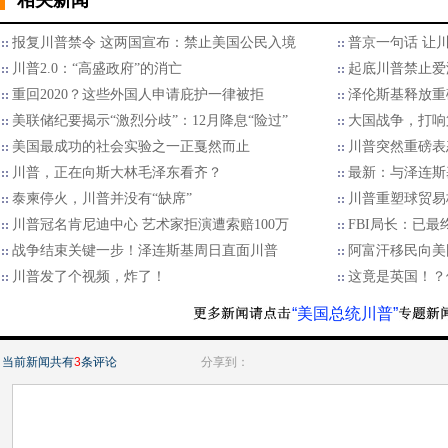
相关新闻
报复川普禁令 这两国宣布：禁止美国公民入境
普京一句话 让
川普2.0：“高盛政府”的消亡
起底川普禁止爱
重回2020？这些外国人申请庇护一律被拒
泽伦斯基释放重
美联储纪要揭示“激烈分歧”：12月降息“险过”
大国战争，打响
美国最成功的社会实验之一正戛然而止
川普突然重磅表
川普，正在向斯大林毛泽东看齐？
最新：与泽连斯
泰柬停火，川普并没有“缺席”
川普重塑球贸易格
川普冠名肯尼迪中心 艺术家拒演遭索赔100万
FBI局长：已
战争结束关键一步！泽连斯基周日直面川普
阿富汗移民向美国
川普发了个视频，炸了！
这竟是英国！？
“美国总统川普”
当前新闻共有
3
条评论
分享到：